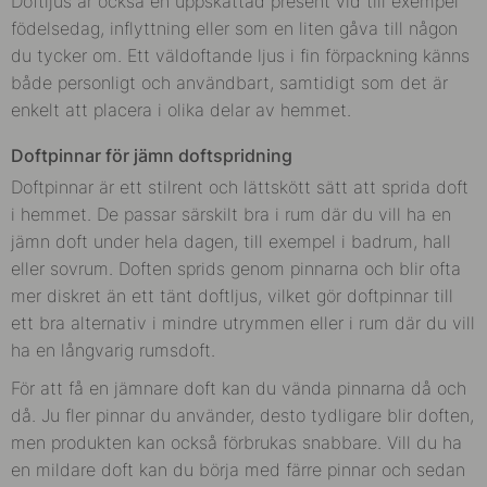
Doftljus är också en uppskattad present vid till exempel
födelsedag, inflyttning eller som en liten gåva till någon
du tycker om. Ett väldoftande ljus i fin förpackning känns
både personligt och användbart, samtidigt som det är
enkelt att placera i olika delar av hemmet.
Doftpinnar för jämn doftspridning
Doftpinnar är ett stilrent och lättskött sätt att sprida doft
i hemmet. De passar särskilt bra i rum där du vill ha en
jämn doft under hela dagen, till exempel i badrum, hall
eller sovrum. Doften sprids genom pinnarna och blir ofta
mer diskret än ett tänt doftljus, vilket gör doftpinnar till
ett bra alternativ i mindre utrymmen eller i rum där du vill
ha en långvarig rumsdoft.
För att få en jämnare doft kan du vända pinnarna då och
då. Ju fler pinnar du använder, desto tydligare blir doften,
men produkten kan också förbrukas snabbare. Vill du ha
en mildare doft kan du börja med färre pinnar och sedan