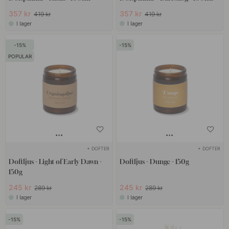
357 kr
357 kr
419 kr
419 kr
I lager
I lager
15
15
POPULAR
+ DOFTER
+ DOFTER
Doftljus - Light of Early Dawn -
Doftljus - Dunge - 150g
150g
245 kr
245 kr
289 kr
289 kr
I lager
I lager
15
15