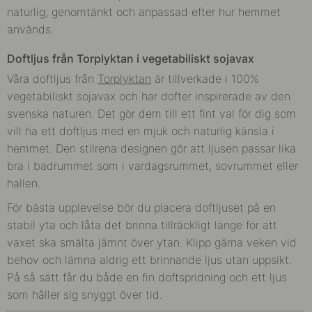
naturlig, genomtänkt och anpassad efter hur hemmet
används.
Doftljus från Torplyktan i vegetabiliskt sojavax
Våra doftljus från
Torplyktan
är tillverkade i 100%
vegetabiliskt sojavax och har dofter inspirerade av den
svenska naturen. Det gör dem till ett fint val för dig som
vill ha ett doftljus med en mjuk och naturlig känsla i
hemmet. Den stilrena designen gör att ljusen passar lika
bra i badrummet som i vardagsrummet, sovrummet eller
hallen.
För bästa upplevelse bör du placera doftljuset på en
stabil yta och låta det brinna tillräckligt länge för att
vaxet ska smälta jämnt över ytan. Klipp gärna veken vid
behov och lämna aldrig ett brinnande ljus utan uppsikt.
På så sätt får du både en fin doftspridning och ett ljus
som håller sig snyggt över tid.