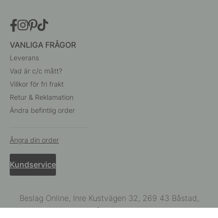
VANLIGA FRÅGOR
Leverans
Vad är c/c mått?
Villkor för fri frakt
Retur & Reklamation
Ändra befintlig order
Ångra din order
Kundservice
Beslag Online, Inre Kustvägen 32, 269 43 Båstad,
Sverige