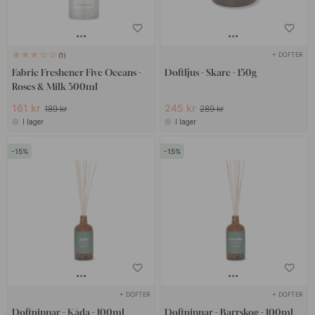
+ DOFTER
1
Fabric Freshener Five Oceans -
Doftljus - Skare - 150g
Roses & Milk 500ml
161 kr
245 kr
189 kr
289 kr
I lager
I lager
15
15
+ DOFTER
+ DOFTER
Doftpinnar - Kåda - 100ml
Doftpinnar - Barrskog - 100ml