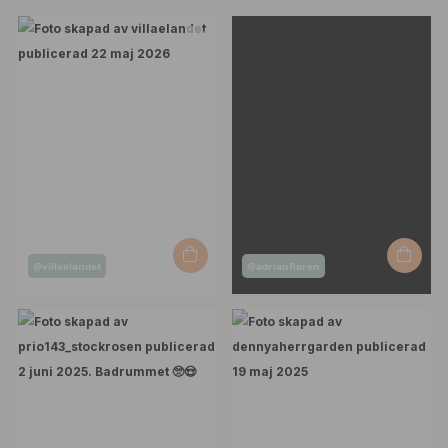
Inlägg
Inlägg
@villaelandet
@adrianfloren
publicerat
publicerat
av
av