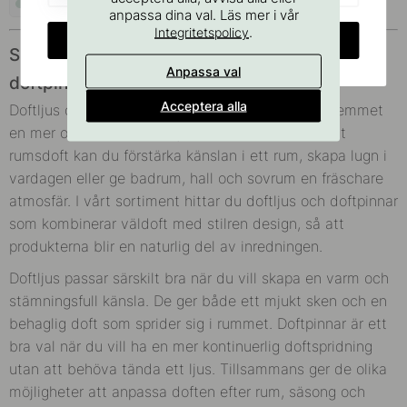
I lager
anpassa dina val. Läs mer i vår
.
Integritetspolicy
CHANGE COUNTRY
Skapa stämning i hemmet med doftljus och
Anpassa val
doftpinnar
Acceptera alla
Doftljus och doftpinnar är ett enkelt sätt att ge hemmet
en mer ombonad och inbjudande känsla. Med rätt
rumsdoft kan du förstärka känslan i ett rum, skapa lugn i
vardagen eller ge badrum, hall och sovrum en fräschare
atmosfär. I vårt sortiment hittar du doftljus och doftpinnar
som kombinerar väldoft med stilren design, så att
produkterna blir en naturlig del av inredningen.
Doftljus passar särskilt bra när du vill skapa en varm och
stämningsfull känsla. De ger både ett mjukt sken och en
behaglig doft som sprider sig i rummet. Doftpinnar är ett
bra val när du vill ha en mer kontinuerlig doftspridning
utan att behöva tända ett ljus. Tillsammans ger de olika
möjligheter att anpassa doften efter rum, säsong och