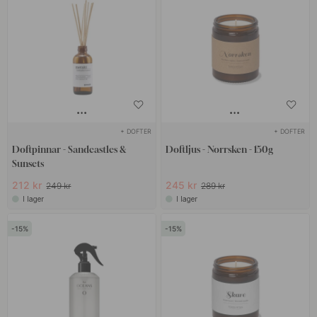
+ DOFTER
+ DOFTER
Doftpinnar - Sandcastles &
Doftljus - Norrsken - 150g
Sunsets
212 kr
245 kr
249 kr
289 kr
I lager
I lager
15
15