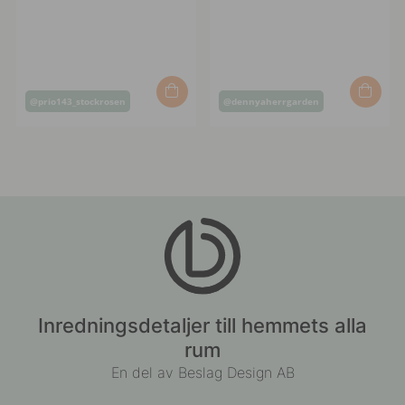
Inlägg
Inlägg
@prio143_stockrosen
@dennyaherrgarden
publicerat
publicerat
av
av
Inredningsdetaljer till hemmets alla
rum
En del av Beslag Design AB