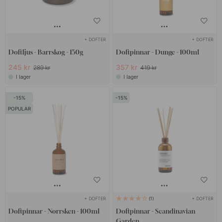
+ DOFTER
+ DOFTER
Doftljus - Barrskog - 150g
Doftpinnar - Dunge - 100ml
245 kr
357 kr
289 kr
419 kr
I lager
I lager
15
15
POPULAR
+ DOFTER
+ DOFTER
1
Doftpinnar - Norrsken - 100ml
Doftpinnar - Scandinavian
Garden