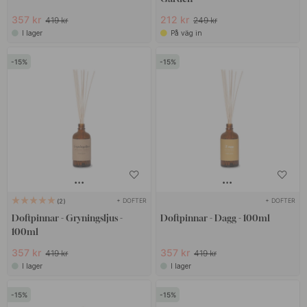
357 kr
212 kr
419 kr
249 kr
I lager
På väg in
15
15
+ DOFTER
+ DOFTER
2
Doftpinnar - Gryningsljus -
Doftpinnar - Dagg - 100ml
100ml
357 kr
357 kr
419 kr
419 kr
I lager
I lager
15
15