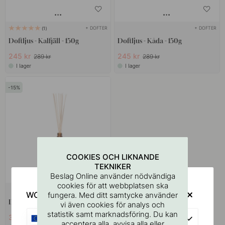
+ DOFTER
+ DOFTER
1
Doftljus - Kalfjäll - 150g
Doftljus - Kåda - 150g
245 kr
245 kr
289 kr
289 kr
I lager
I lager
15
COOKIES OCH LIKNANDE
TEKNIKER
Beslag Online använder nödvändiga
cookies för att webbplatsen ska
+ DOFTER
WOULD YOU RATHER VISIT?
fungera. Med ditt samtycke använder
Doftpinnar - Kalfjäll - 100ml
vi även cookies för analys och
statistik samt marknadsföring. Du kan
357 kr
EU
419 kr
acceptera alla, avvisa alla eller