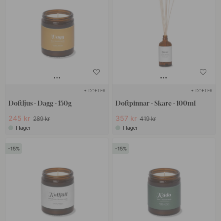
+ DOFTER
+ DOFTER
Doftljus - Dagg - 150g
Doftpinnar - Skare - 100ml
245 kr
357 kr
289 kr
419 kr
I lager
I lager
15
15