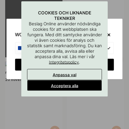
COOKIES OCH LIKNANDE
TEKNIKER
Beslag Online använder nödvändiga
cookies för att webbplatsen ska
WOULD YOU RATHER VISIT?
fungera. Med ditt samtycke använder
vi även cookies för analys och
statistik samt marknadsföring. Du kan
Inlägg
Inlägg
EU
@halloneett
@cultumdesignab
acceptera alla, avvisa alla eller
publicerat
publicerat
anpassa dina val. Läs mer i vår
.
av
av
Integritetspolicy
CHANGE COUNTRY
Anpassa val
Acceptera alla