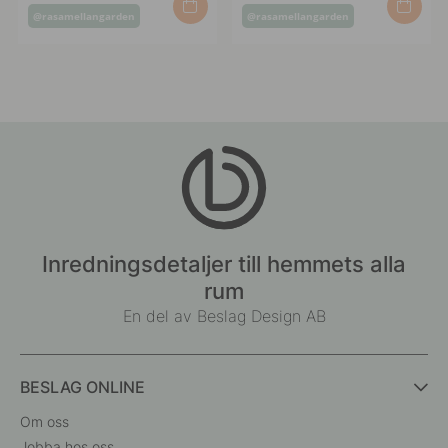
Inlägg
Inlägg
@rasamellangarden
@rasamellangarden
publicerat
publicerat
av
av
Inredningsdetaljer till hemmets alla
rum
En del av Beslag Design AB
BESLAG ONLINE
Om oss
Jobba hos oss