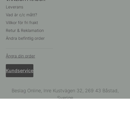
Leverans
Vad är c/c mått?
Villkor för fri frakt
Retur & Reklamation
Ändra befintlig order
Ångra din order
Kundservice
Beslag Online, Inre Kustvägen 32, 269 43 Båstad,
Sverige
© 2015 - 2026 Copyright BeslagOnline i Båstad AB