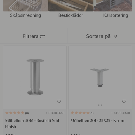
par nya ben. kanske ett par runda möbelben eller våra svarta
fyrkantiga möbelben som verkligen lyfter möbeln till en ny nivå.
Skåpsinredning
Besticklådor
Källsortering
Har du en Ikea möbel som du vill lyfta till en ny nivå? Sätt då ett
par nya möbelben och nya
knoppar
så får du en helt ny möbel.
Filtrera
Sortera på
+ STORLEKAR
+ STORLEKAR
6
1
Möbelben 4061 - Rostfritt Stål
Möbelben 201 - 25X25 - Krom
Finish