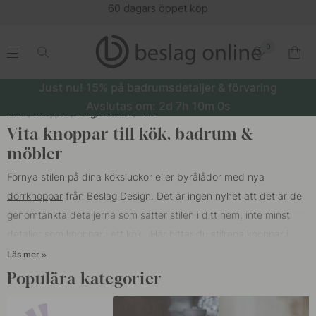
60 dagars öppet köp
0
.
.
.
.
Just nu! 15% på badrumsdetaljer & förvaring
Avslutas om:
2d
7h
10m
0s
Hem
Knoppar
Färg/Material
Vita
Vita knoppar till kök, badrum &
möbler
Förnya stilen på dina köksluckor eller byrålådor med nya
dörrknoppar
från Beslag Design. Det är ingen nyhet att det är de
genomtänkta detaljerna som sätter stilen i ditt hem, inte minst
detaljer som knoppar i ett kök. Här hittar du stilrena knoppar i
olika utföranden som glas, marmor, vitt och i mattvit design.
Läs mer
Knoppar
är en viktig detalj för inredningen i hemmet men har även
Populära kategorier
en betydande funktion som gör lådor och skåp enkla att
öppna.
Kombinera gärna våra vita knoppar med handtag i vitt