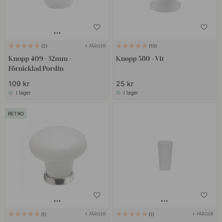
+ FÄRGER
2
10
Knopp 409 - 32mm -
Knopp 580 - Vit
Förnicklad/Porslin
109 kr
25 kr
I lager
I lager
RETRO
+ FÄRGER
+ FÄRGER
1
1