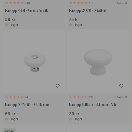
+ FÄRGER
86
10
Knopp 8131 - Grön/Antik
Knopp 2078 - Mattvit
59 kr
75 kr
I lager
I lager
+ FÄRGER
5
13
Knopp SP5-30 - Vit/Krom
Knopp Rillan - 44mm - Vit
59 kr
39 kr
I lager
I lager
RETRO