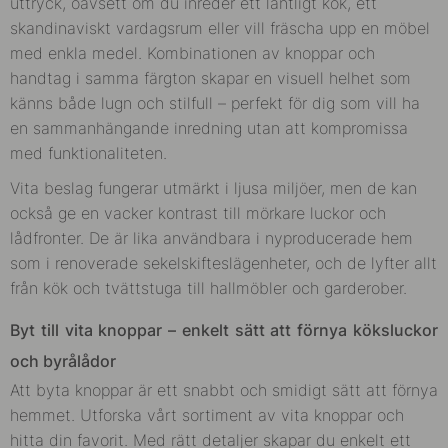
uttryck, oavsett om du inreder ett lantligt kök, ett
skandinaviskt vardagsrum eller vill fräscha upp en möbel
med enkla medel. Kombinationen av knoppar och
handtag i samma färgton skapar en visuell helhet som
känns både lugn och stilfull – perfekt för dig som vill ha
en sammanhängande inredning utan att kompromissa
med funktionaliteten.
Vita beslag fungerar utmärkt i ljusa miljöer, men de kan
också ge en vacker kontrast till mörkare luckor och
lådfronter. De är lika användbara i nyproducerade hem
som i renoverade sekelskifteslägenheter, och de lyfter allt
från kök och tvättstuga till hallmöbler och garderober.
Byt till vita knoppar – enkelt sätt att förnya köksluckor
och byrålådor
Att byta knoppar är ett snabbt och smidigt sätt att förnya
hemmet. Utforska vårt sortiment av vita knoppar och
hitta din favorit. Med rätt detaljer skapar du enkelt ett