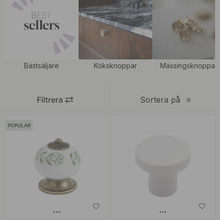
utförande
,
för att ge ett spännande intryck samt ett enhetligt
utseende.
Bästsäljare
Köksknoppar
Mässingsknoppar
Filtrera
Sortera på
POPULAR