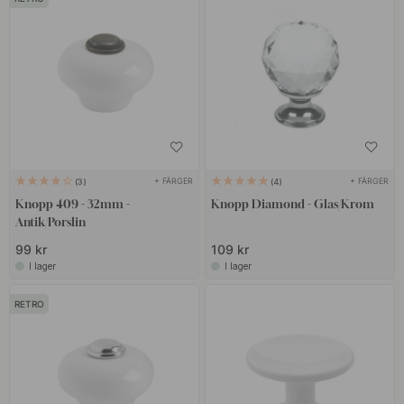
+ FÄRGER
+ FÄRGER
3
4
Knopp 409 - 32mm -
Knopp Diamond - Glas/Krom
Antik/Porslin
99 kr
109 kr
I lager
I lager
RETRO