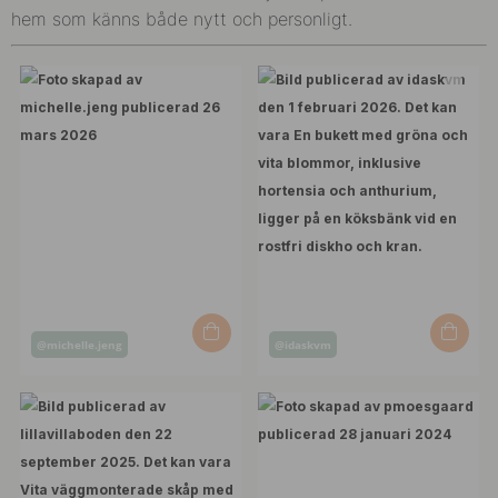
hem som känns både nytt och personligt.
Inlägg
Inlägg
@michelle.jeng
@idaskvm
publicerat
publicerat
av
av