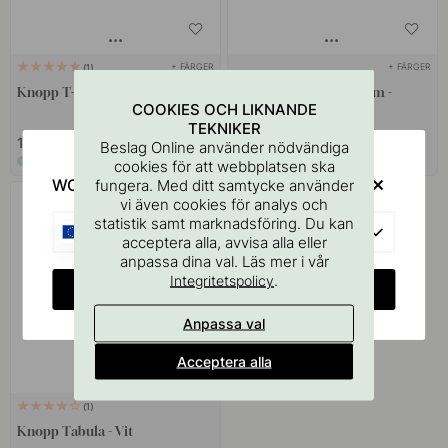
+ FÄRGER
+ FÄRGER
1
Knopp T-type - Mattvit
Knopp Prism - 32x32mm -
COOKIES OCH LIKNANDE
Mattvit
TEKNIKER
109 kr
109 kr
Beslag Online använder nödvändiga
I lager
I lager
cookies för att webbplatsen ska
WOULD YOU RATHER VISIT?
fungera. Med ditt samtycke använder
vi även cookies för analys och
statistik samt marknadsföring. Du kan
EU
acceptera alla, avvisa alla eller
anpassa dina val. Läs mer i vår
.
Integritetspolicy
CHANGE COUNTRY
Anpassa val
Acceptera alla
1
Knopp Tabula - Vit