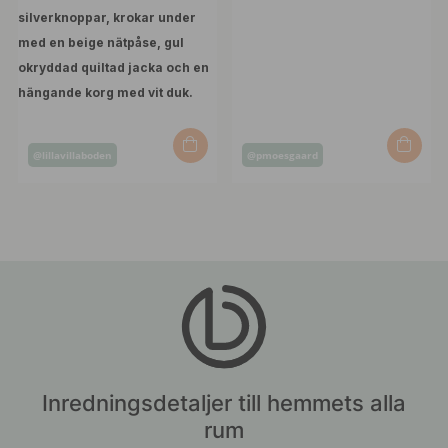
Inlägg
Inlägg
@lillavillaboden
@pmoesgaard
publicerat
publicerat
av
av
Inredningsdetaljer till hemmets alla
rum