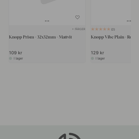
+ FÄRGER
2
Knopp Prism - 32x32mm - Mattvit
Knopp Vibe Plain - Rostfr
109 kr
129 kr
I lager
I lager