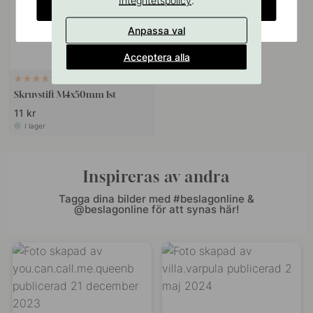
CHANGE COUNTRY
Anpassa val
Acceptera alla
VÄGGFÄSTE
10
Skruvstift M4x50mm 1st
11 kr
I lager
Inspireras av andra
Tagga dina bilder med #beslagonline &
@beslagonline för att synas här!