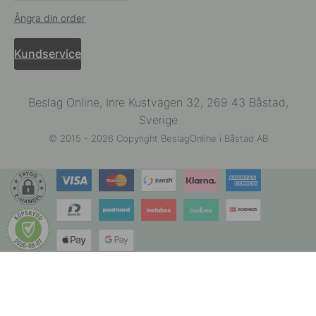
Ångra din order
Kundservice
Beslag Online, Inre Kustvägen 32, 269 43 Båstad,
Sverige
© 2015 - 2026 Copyright BeslagOnline i Båstad AB