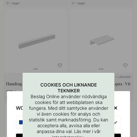
I lager
I lager
+ FÄRGER
+ LÄNGDER
Handtag Aurelia - 160mm - Vit
Profilhandtag Square Aqua - Vit
COOKIES OCH LIKNANDE
TEKNIKER
179 kr
209 kr
Beslag Online använder nödvändiga
I lager
I lager
cookies för att webbplatsen ska
WOULD YOU RATHER VISIT?
fungera. Med ditt samtycke använder
vi även cookies för analys och
statistik samt marknadsföring. Du kan
EU
acceptera alla, avvisa alla eller
anpassa dina val. Läs mer i vår
.
Integritetspolicy