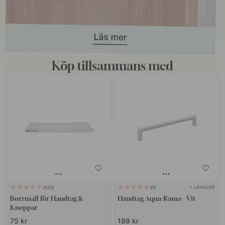
Köp tillsammans med
+ LÄNGDER
127
1
Borrmall för Handtag &
Handtag Aqua-Rama - Vit
Knoppar
75 kr
189 kr