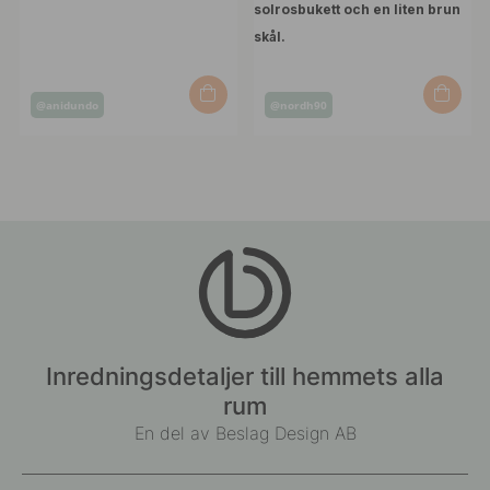
Inlägg
Inlägg
@anidundo
@nordh90
publicerat
publicerat
av
av
Inredningsdetaljer till hemmets alla
rum
En del av Beslag Design AB