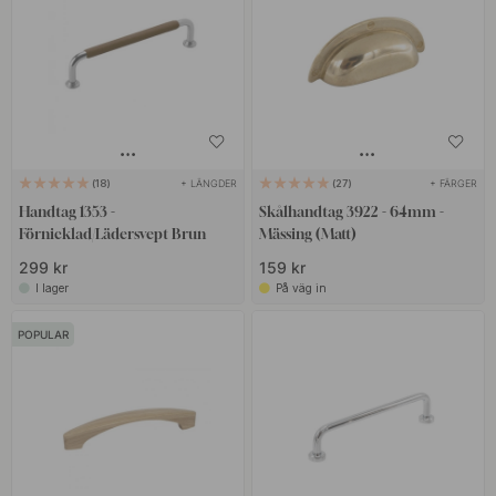
+ LÄNGDER
+ FÄRGER
18
27
Handtag 1353 -
Skålhandtag 3922 - 64mm -
Förnicklad/Lädersvept Brun
Mässing (Matt)
299 kr
159 kr
I lager
På väg in
POPULAR