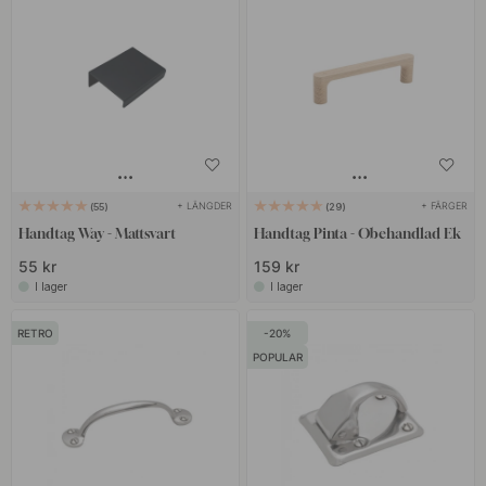
+ LÄNGDER
+ FÄRGER
55
29
Handtag Way - Mattsvart
Handtag Pinta - Obehandlad Ek
55 kr
159 kr
I lager
I lager
RETRO
20
POPULAR