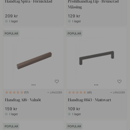
Handtag Spira - Förnicklad
Profilhandtag Lip - Brunerad
Mässing
209 kr
129 kr
I lager
I lager
POPULAR
POPULAR
+ LÄNGDER
+ LÄNGDER
17
41
Handtag A16 - Valnöt
Handtag 0143 - Mattsvart
159 kr
109 kr
I lager
I lager
POPULAR
POPULAR