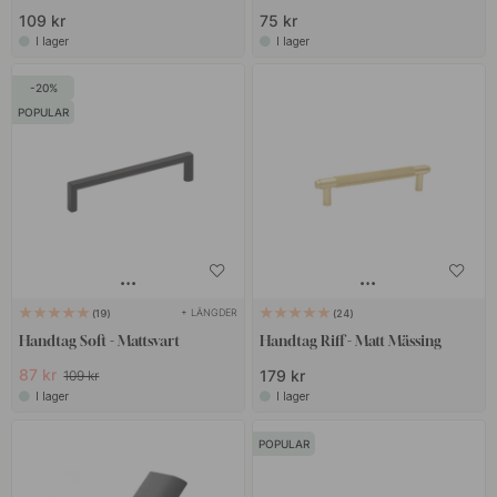
109 kr
75 kr
I lager
I lager
20
POPULAR
+ LÄNGDER
19
24
Handtag Soft - Mattsvart
Handtag Riff - Matt Mässing
87 kr
179 kr
109 kr
I lager
I lager
POPULAR