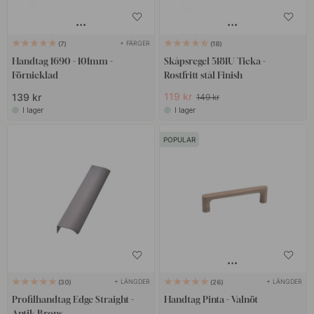
+ FÄRGER
7
18
Handtag 1690 - 101mm -
Skåpsregel 5181U Ticka -
Förnicklad
Rostfritt stål Finish
119 kr
139 kr
149 kr
I lager
I lager
POPULAR
+ LÄNGDER
+ LÄNGDER
30
26
Profilhandtag Edge Straight -
Handtag Pinta - Valnöt
Antik Brons