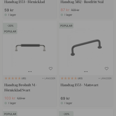
Handtag 1353 - Förnicklad
Handtag 5182 - Rostfritt Stål
87 kr
59 kr
109 kr
I lager
I lager
20
POPULAR
POPULAR
+ LÄNGDER
+ LÄNGDER
45
40
Handtag Brohult M -
Handtag 1353 - Mattsvart
Förnicklad/Svart
103 kr
69 kr
129 kr
I lager
I lager
POPULAR
20