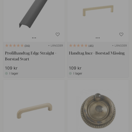
+ LÄNGDER
+ LÄNGDER
36
45
Profilhandtag Edge Straight -
Handtag Inez - Borstad Mässing
Borstad Svart
109 kr
109 kr
I lager
I lager