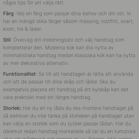
några tips för att välja rätt:
Färg
: Välj en färg som passar dina behov och din stil. Vi
har en mängd olika färger såsom mässing, rostfritt, svart,
krom, trä & läder.
Stil
: Överväg din inredningsstil och välj handtag som
kompletterar den. Moderna kök kan dra nytta av
minimalistiska handtag medan klassiska kök kan ha nytta
av mer dekorativa alternativ.
Funktionalitet
: Se till att handtagen är lätta att använda
och att de passar till dina skåp och lådor. Ska du
exempelvis placera ett handtag på ett kylskåp kan det
vara praktsikt med ett längre handtag.
Storlek:
Har du en ny låda du ska montera handtaget på
så behöver du inte tänka på storleken på handtaget utan
kan välja en storlek som du tycker passar lådan. Har du
däremot redan handtag monterade så tar du
en tumstock
eller ett måttband och öppnar en av lådorna. Mät sedan