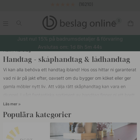
(16210)
0
.
.
.
.
Just nu! 15% på badrumsdetaljer & förvaring
Avslutas om:
1d
8h
5m
43s
Hem
Handtag
Handtag - skåphandtag & lådhandtag
Vi kan alla behöva ett handtag ibland! Hos oss hittar ni garanterat
vad ni är på jakt efter, oavsett om du bygger om köket eller ger
gamla möbler nytt liv. Att välja rätt skåphandtag kan vara en
djungel. I vårt fantastiska sortiment av handtag finner ni ett brett
utbud av
kökshandtag
,
skålhandtag
,
profilhandtag,
Läs mer
möbelhandtag
och
långa handtag
i koppar, trä, svart, rostfritt,
Populära kategorier
krom, mässing och läderhandtag. Att bara byta kökshandtag
hemma gör stor skillnad. Det är inte alltid man behöver investera i
ett helt nytt kök för att få en ny känsla i hemmet, det räcker ofta