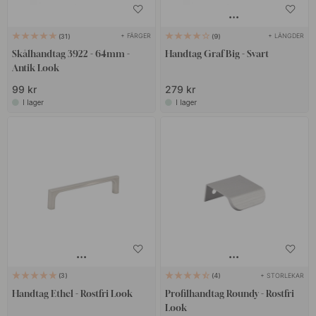
+ FÄRGER
+ LÄNGDER
31
9
Skålhandtag 3922 - 64mm -
Handtag Graf Big - Svart
Antik Look
99 kr
279 kr
I lager
I lager
+ STORLEKAR
3
4
Handtag Ethel - Rostfri Look
Profilhandtag Roundy - Rostfri
Look