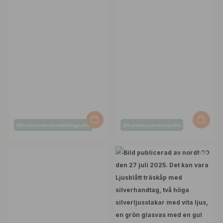
Inlägg
Inlägg
@brittvandenbroekfotografie
@homebysandracecilia
publicerat
publicerat
av
av