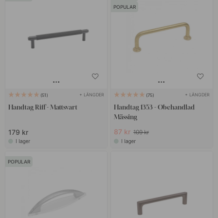
POPULAR
+ LÄNGDER
+ LÄNGDER
51
75
Handtag Riff - Mattsvart
Handtag 1353 - Obehandlad
Mässing
87 kr
179 kr
109 kr
I lager
I lager
POPULAR