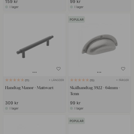
159 kr
99 kr
I lager
I lager
POPULAR
+ LÄNGDER
+ FÄRGER
11
15
Handtag Manor - Mattsvart
Skålhandtag 3922 - 64mm -
Tenn
309 kr
99 kr
I lager
I lager
POPULAR