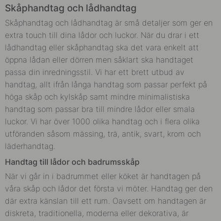
Skåphandtag och lådhandtag
Skåphandtag och lådhandtag är små detaljer som ger en
extra touch till dina lådor och luckor. När du drar i ett
lådhandtag eller skåphandtag ska det vara enkelt att
öppna lådan eller dörren men såklart ska handtaget
passa din inredningsstil. Vi har ett brett utbud av
handtag, allt ifrån långa handtag som passar perfekt på
höga skåp och kylskåp samt mindre minimalistiska
handtag som passar bra till mindre lådor eller smala
luckor. Vi har över 1000 olika handtag och i flera olika
utföranden såsom mässing, trä, antik, svart, krom och
läderhandtag.
Handtag till lådor och badrumsskåp
När vi går in i badrummet eller köket är handtagen på
våra skåp och lådor det första vi möter. Handtag ger den
där extra känslan till ett rum. Oavsett om handtagen är
diskreta, traditionella, moderna eller dekorativa, är