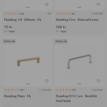
TRÄ
+ LÄNGDER
49
8
Handtag A31 - 128mm - Ek
Handtag Viva - Polerad Krom
75 kr
199 kr
I lager
I lager
POPULAR
POPULAR
+ LÄNGDER
+ LÄNGDER
63
37
Handtag Pinta - Ek
Handtag 1353 Care - Rostfritt
Stål Finish