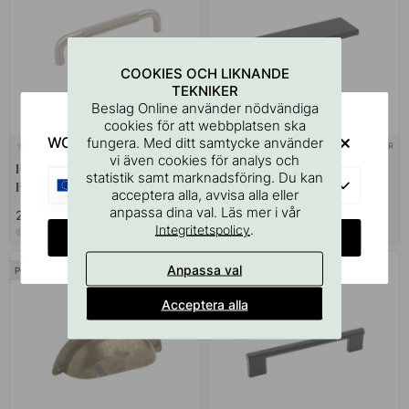
COOKIES OCH LIKNANDE
TEKNIKER
Beslag Online använder nödvändiga
cookies för att webbplatsen ska
WOULD YOU RATHER VISIT?
fungera. Med ditt samtycke använder
+ LÄNGDER
+ LÄNGDER
17
38
vi även cookies för analys och
Handtag Helix - Rostfritt Stål
Handtag Slim 4025 - Svart
statistik samt marknadsföring. Du kan
EU
Finish
acceptera alla, avvisa alla eller
anpassa dina val. Läs mer i vår
259 kr
75 kr
.
Integritetspolicy
I lager
I lager
CHANGE COUNTRY
Anpassa val
POPULAR
Acceptera alla