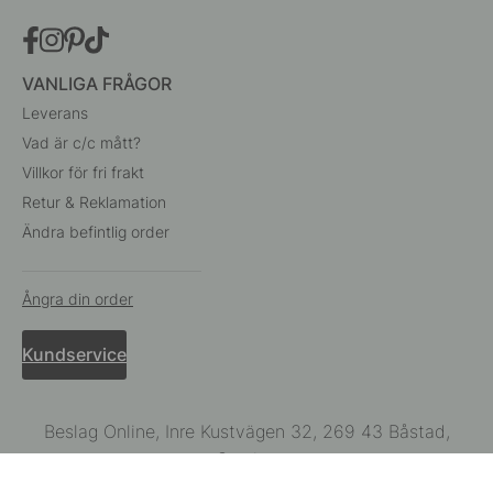
VANLIGA FRÅGOR
Leverans
Vad är c/c mått?
Villkor för fri frakt
Retur & Reklamation
Ändra befintlig order
Ångra din order
Kundservice
Beslag Online, Inre Kustvägen 32, 269 43 Båstad,
Sverige
© 2015 - 2026 Copyright BeslagOnline i Båstad AB