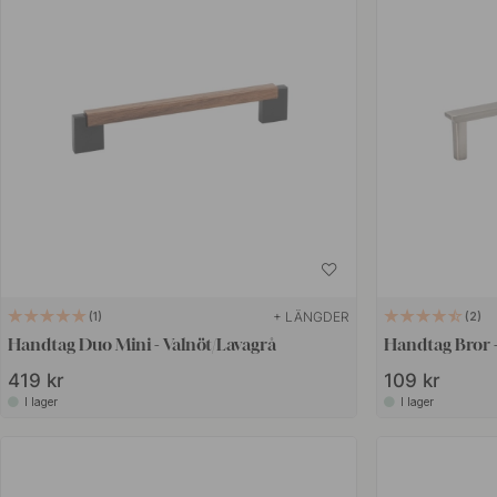
+ LÄNGDER
1
2
Handtag Duo Mini - Valnöt/Lavagrå
Handtag Bror 
419 kr
109 kr
I lager
I lager