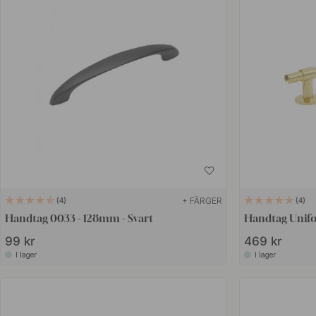
+ FÄRGER
4
4
Handtag 0033 - 128mm - Svart
Handtag Unifo
99 kr
469 kr
I lager
I lager