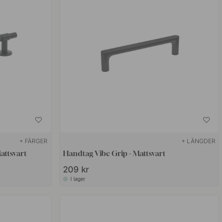
+ FÄRGER
+ LÄNGDER
attsvart
Handtag Vibe Grip - Mattsvart
209 kr
I lager