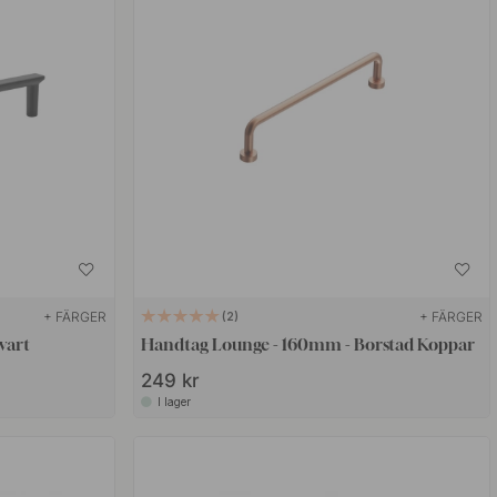
+ FÄRGER
+ FÄRGER
2
vart
Handtag Lounge - 160mm - Borstad Koppar
249 kr
I lager