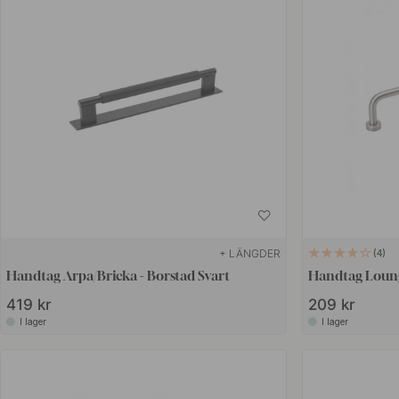
+ LÄNGDER
4
Handtag Arpa/Bricka - Borstad Svart
Handtag Lounge
419 kr
209 kr
I lager
I lager