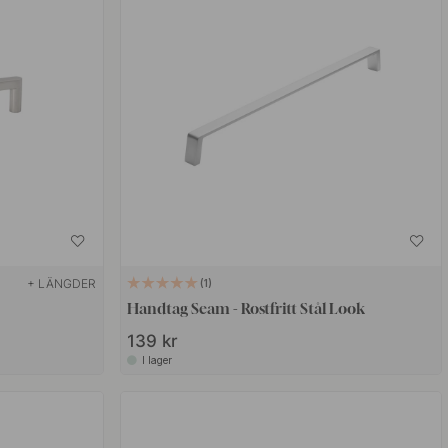
+ LÄNGDER
1
Handtag Seam - Rostfritt Stål Look
139 kr
I lager