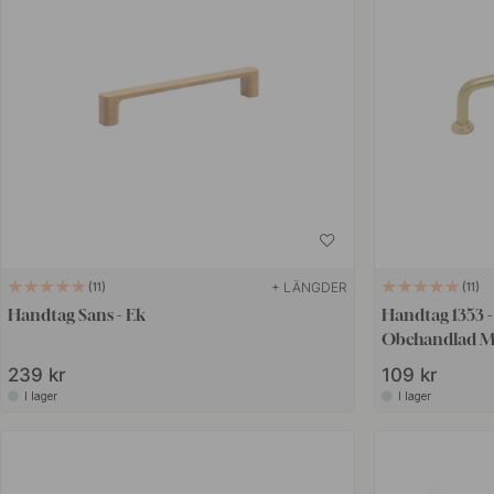
+ LÄNGDER
11
11
Handtag Sans - Ek
Handtag 1353 
Obehandlad M
239 kr
109 kr
I lager
I lager