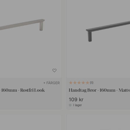
+ FÄRGER
1
- 160mm - Rostfri Look
Handtag Bror - 160mm - Matts
109 kr
I lager