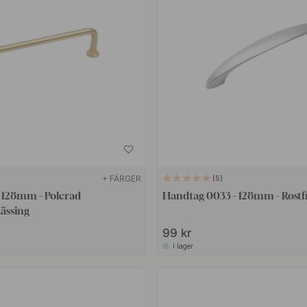
+ FÄRGER
5
- 128mm - Polerad
Handtag 0033 - 128mm - Rostf
ässing
99 kr
I lager