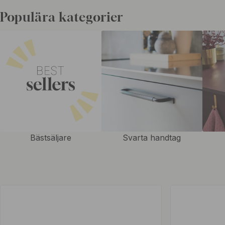
investera i ett helt nytt kök för att få en ny känsla i hemmet, det rä
Populära kategorier
och handtag. Det gäller även när man funderar på att byta ut en möbe
bättre och billigare att måla om möbeln och montera på nya knoppar
sätt ge möbeln längre livslängd. I vårt sortiment har vi allt från blanka
som innebär att handtaget har en mönstrad yta. Det ingår alltid skruva
skruvarna som ingår passar till standardlucka. En standardlucka har
Att få det fint hemma ska vara enkelt. Det är de små detaljerna som v
ditt hem att lysa upp och kännas riktigt hemtrevligt. De små sakern
dörrhandtag till innerdörren gör att du enkelt kan sätta din personlig
Bästsäljare
Svarta handtag
din personliga stil.