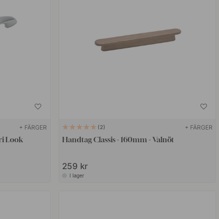
+ FÄRGER
+ FÄRGER
2
ri Look
Handtag Classis - 160mm - Valnöt
259 kr
I lager