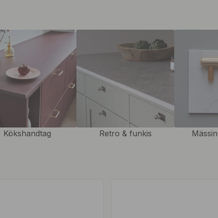
cker ofta med att byta knoppar
l i hemmet, ofta blir det
 eller möbelhandtag och på så
 stilrena handtag till lättrade
r till alla våra handtag,
 en tjocklek på 16-20mm.
erkligen gör skillnad, som får
a som exempelvis nya
a prägel på ditt hem och visa
Kökshandtag
Retro & funkis
Mässin