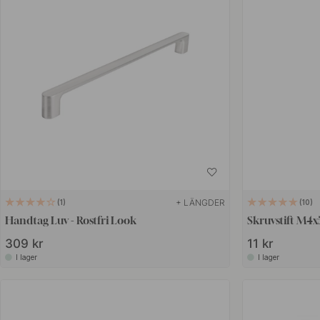
+ LÄNGDER
1
10
Handtag Luv - Rostfri Look
Skruvstift M4
309 kr
11 kr
I lager
I lager