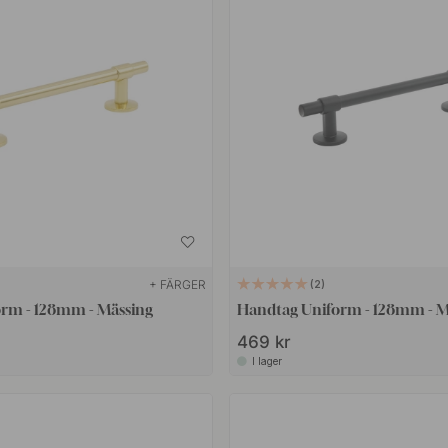
+ FÄRGER
2
rm - 128mm - Mässing
Handtag Uniform - 128mm - M
469 kr
I lager