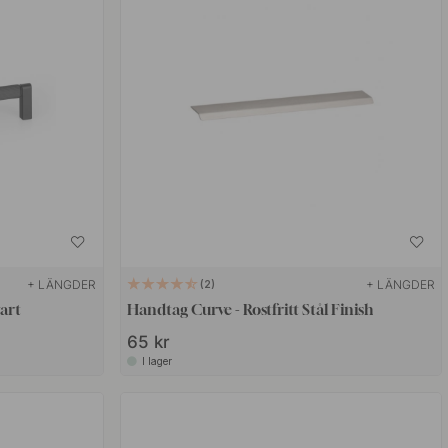
+ LÄNGDER
+ LÄNGDER
2
art
Handtag Curve - Rostfritt Stål Finish
65 kr
I lager