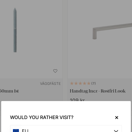
VÄGGFÄSTE
7
x50mm 1st
Handtag Inez - Rostfri Look
109 kr
I lager
WOULD YOU RATHER VISIT?
EU