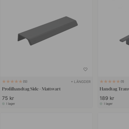
+ LÄNGDER
5
1
Profilhandtag Side - Mattsvart
Handtag Trans
75 kr
189 kr
I lager
I lager