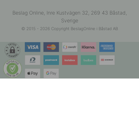
Beslag Online, Inre Kustvägen 32, 269 43 Båstad,
Sverige
© 2015 - 2026 Copyright BeslagOnline i Båstad AB