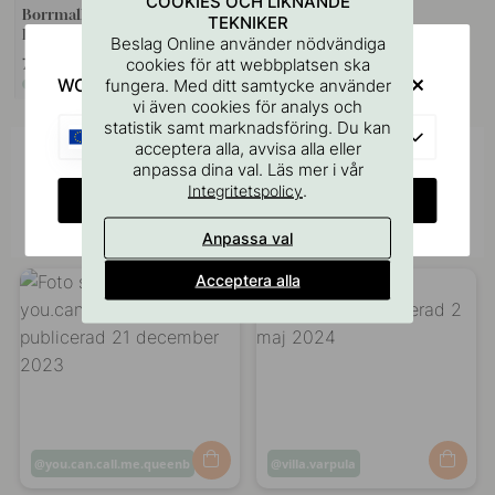
COOKIES OCH LIKNANDE
Borrmall för Handtag &
TEKNIKER
Knoppar
Beslag Online använder nödvändiga
cookies för att webbplatsen ska
75 kr
WOULD YOU RATHER VISIT?
fungera. Med ditt samtycke använder
I lager
vi även cookies för analys och
statistik samt marknadsföring. Du kan
EU
acceptera alla, avvisa alla eller
Inspireras av andra
anpassa dina val. Läs mer i vår
.
Integritetspolicy
CHANGE COUNTRY
Tagga dina bilder med #beslagonline &
@beslagonline för att synas här!
Anpassa val
Acceptera alla
Inlägg
you.can.call.me.queenb
Inlägg
villa.varpula
publicerat
publicerat