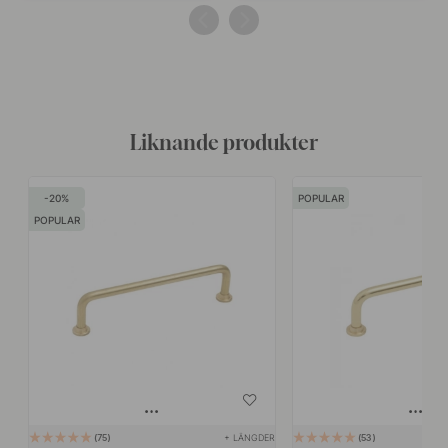
av
av
Liknande produkter
20
POPULAR
POPULAR
+ LÄNGDER
75
53