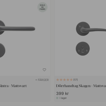
+ FÄRGER
17
ntra - Mattsvart
Dörrhandtag Skagen - Mattsva
399 kr
I lager