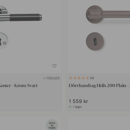
+ FÄRGER
4
oster - Krom/Svart
Dörrhandtag Helix 200 Plain 
1 559 kr
r
I lager