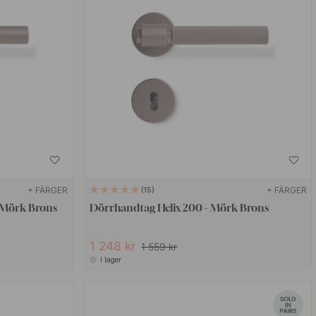
+ FÄRGER
+ FÄRGER
15
- Mörk Brons
Dörrhandtag Helix 200 - Mörk Brons
1 248 kr
1 559 kr
I lager