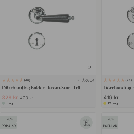
+ FÄRGER
46
20
Dörrhandtag Balder - Krom/Svart Trä
Dörrhandtag 
328 kr
419 kr
409 kr
I lager
På väg in
20
20
POPULAR
POPULAR