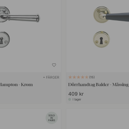
+ FÄRGER
15
Hampton - Krom
Dörrhandtag Balder - Mässing/
409 kr
I lager