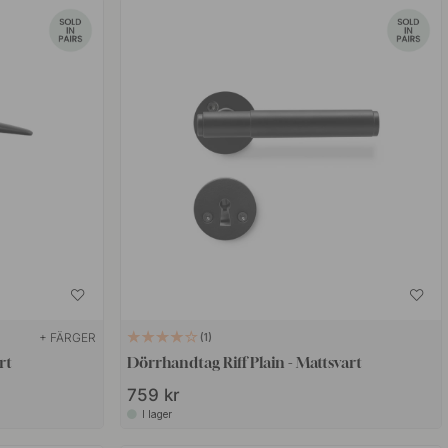
+ FÄRGER
1
rt
Dörrhandtag Riff Plain - Mattsvart
759 kr
I lager