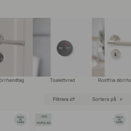
örrhandtag
Toalettvred
Rostfria dörrh
Filtrera
Sortera på
20
POPULAR