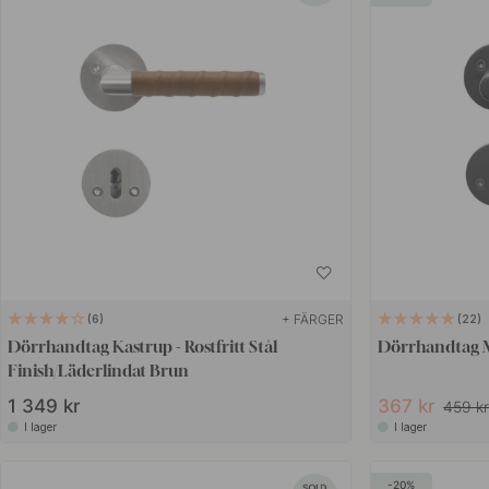
+ FÄRGER
6
22
Dörrhandtag Kastrup - Rostfritt Stål
Dörrhandtag M
Finish/Läderlindat Brun
1 349 kr
367 kr
459 k
I lager
I lager
20