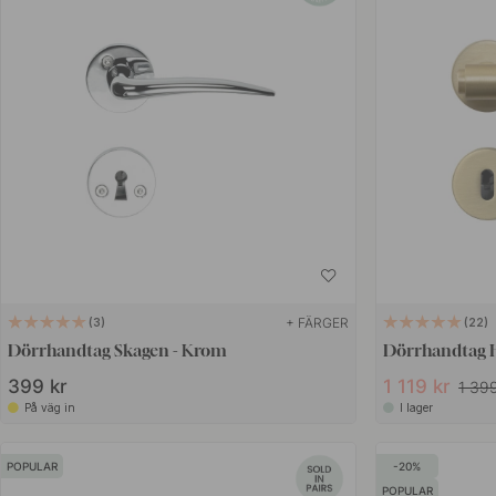
+ FÄRGER
3
22
Dörrhandtag Skagen - Krom
Dörrhandtag H
399 kr
1 119 kr
1 399
På väg in
I lager
POPULAR
20
POPULAR