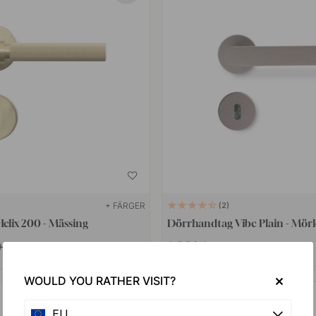
+ FÄRGER
2
elix 200 - Mässing
Dörrhandtag Vibe Plain - Mör
1 559 kr
 kr
I lager
WOULD YOU RATHER VISIT?
POPULAR
EU