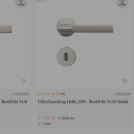
+ FÄRGER
+ FÄRGER
14
Rostfritt Stål
Dörrhandtag Helix 200 - Rostfritt Stål Finish
1 119 kr
1 399 kr
I lager