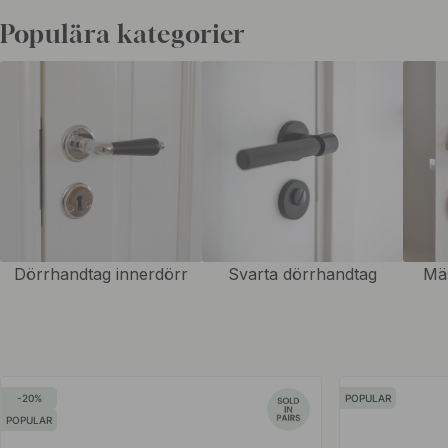
nytt handtag.
Populära kategorier
Vi förstår att varje hem är unikt, därför erbjuder vi ett brett utbud a
och stilar, så du enkelt kan hitta det perfekta valet som matchar din p
Välj mellan moderna och minimalistiska innerdörrhandtag för att ge di
look eller välj dekorativa handtag för att lägga till en touch av elegans
Dörrhandtagen är tillverkade av högkvalitativa material som garanter
användning. Många av våra innerdörrhandtag har en återfjädrande fjä
dörrhandtaget alltid går tillbaka till sin grundposition. Våra innerdör
skandinavisk standard, standard nyckelskylt och komplett monterings
Dörrhandtag innerdörr
Svarta dörrhandtag
Mä
handtag för europeisk standard, standard nyckelskylt, konverterings
är inkluderad. Matcha gärna med
toalettvred
i samma serie och färg f
hemmet.
20
POPULAR
POPULAR