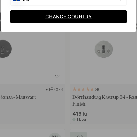
CHANGE COUNTRY
+ FÄRGER
4
onza - Mattsvart
Dörrhandtag Kastrup 04 - Rostf
Finish
419 kr
r
I lager
20