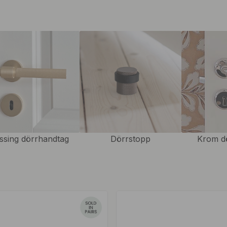
v dörrhandtag i olika designs
ersonliga stil och inredning.
tt hem en ren och sofistikerad
 och karaktär till dina rum.
ar hållbarhet och långvarig
der vilket gör att
rhandtag är anpassade efter
sats är inkluderad. Finns även
ssing dörrhandtag
Dörrstopp
Krom d
kit och komplett monteringssats
ör att få en snygg helhet i