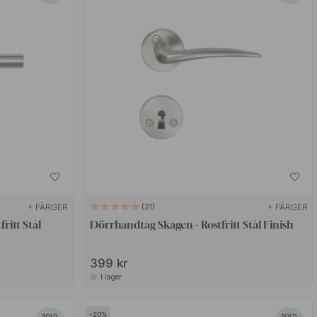
+ FÄRGER
+ FÄRGER
21
ritt Stål
Dörrhandtag Skagen - Rostfritt Stål Finish
399 kr
I lager
20