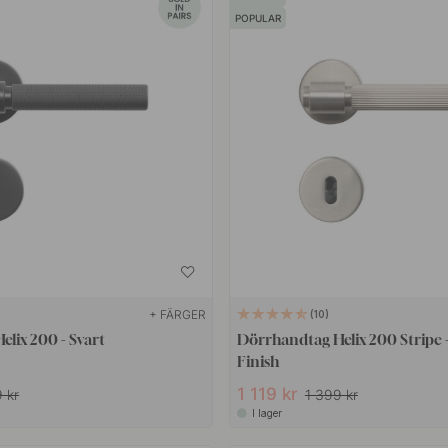
POPULAR
+ FÄRGER
10
lix 200 - Svart
Dörrhandtag Helix 200 Stripe - 
Finish
1 119 kr
 kr
1 399 kr
I lager