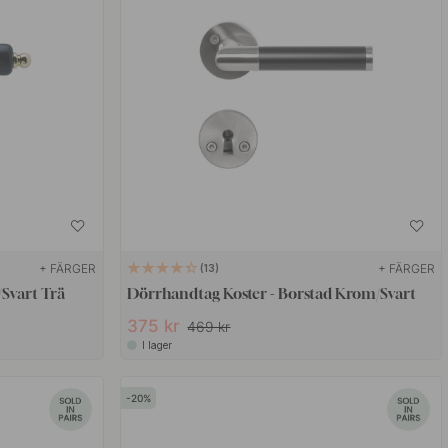
+ FÄRGER
+ FÄRGER
13
Svart Trä
Dörrhandtag Koster - Borstad Krom/Svart
375 kr
469 kr
I lager
20