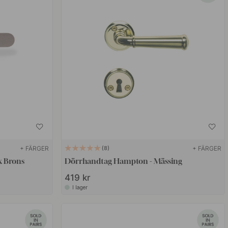
+ FÄRGER
+ FÄRGER
8
k Brons
Dörrhandtag Hampton - Mässing
419 kr
I lager