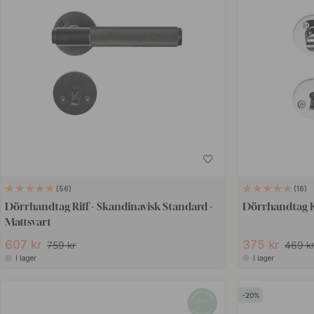
56
16
Dörrhandtag Riff - Skandinavisk Standard -
Dörrhandtag K
Mattsvart
607 kr
375 kr
759 kr
469 k
I lager
I lager
20