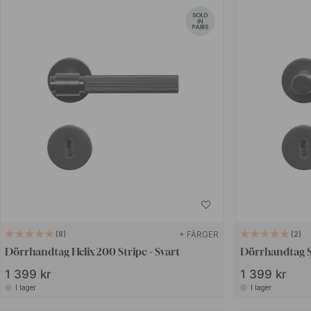
+ FÄRGER
8
2
Dörrhandtag Helix 200 Stripe - Svart
Dörrhandtag Si
1 399 kr
1 399 kr
I lager
I lager