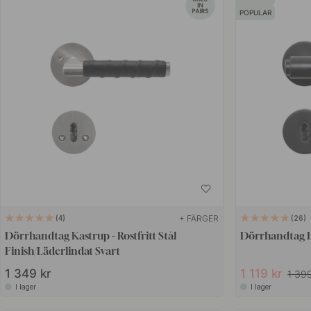
POPULAR
+ FÄRGER
4
26
Dörrhandtag Kastrup - Rostfritt Stål
Dörrhandtag He
Finish/Läderlindat Svart
1 349 kr
1 119 kr
1 399
I lager
I lager