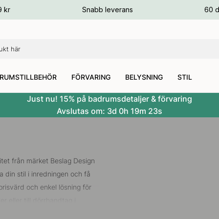
ger
9 kr
Snabb leverans
60 d
ger
ger
RUMSTILLBEHÖR
FÖRVARING
BELYSNING
STIL
Just nu! 15% på badrumsdetaljer & förvaring
Avslutas om:
3d
0h
19m
22s
alitet från märket Beslag Design
din stil i inredningen och få
risvärd och enkel lösning för
r eller till
dörrhandtag i
seende ändras markant av ett