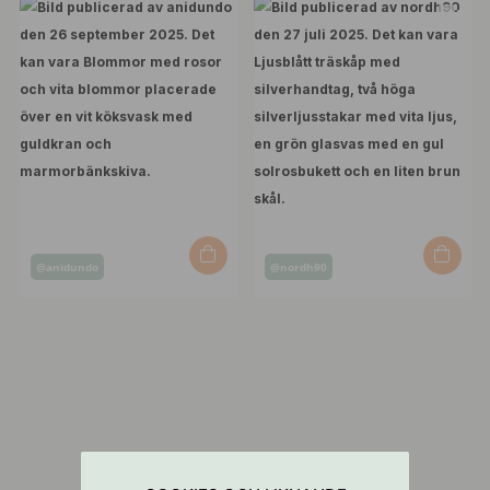
Inlägg
Inlägg
@anidundo
@nordh90
publicerat
publicerat
av
av