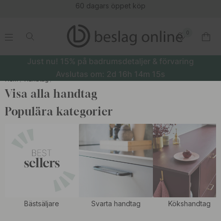
60 dagars öppet köp
0
.
.
.
.
Just nu! 15% på badrumsdetaljer & förvaring
Avslutas om:
2d
16h
14m
15s
Hem
Handtag
Visa alla handtag
Populära kategorier
Bästsäljare
Svarta handtag
Kökshandtag