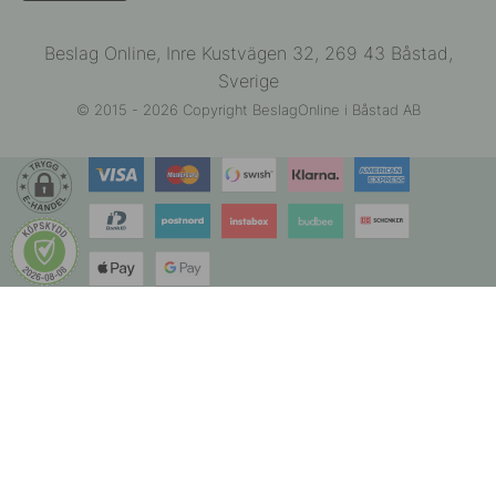
Beslag Online, Inre Kustvägen 32, 269 43 Båstad,
Sverige
© 2015 - 2026 Copyright BeslagOnline i Båstad AB