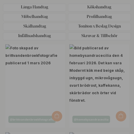
Långa Handtag
Kökshandtag
Möbelhandtag
Profilhandtag
Skålhandtag
Toniton x Beslag Design
Infällnadshandtag
Skruvar & Tillbehör
Inlägg
Inlägg
@brittvandenbroekfotografie
@homebysandracecilia
publicerat
publicerat
av
av