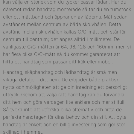
kan välja en storlek som du tycker passar lådan. Har du
däremot redan handtag monterade så tar du
en tumstock
eller ett måttband och öppnar en av lådorna. Mät sedan
avståndet mellan centrum av båda skruvhålen. Detta
avstånd mellan skruvhålen kallas C/C-mått och står för
centrum till centrum; det anges alltid i millimeter. De
vanligaste C/C-måtten är 64, 96, 128 och 160mm, men vi
har flera olika C/C-mått så du kommer garanterat att
hitta ett handtag som passar ditt kök eller möbel.
Handtag, skåphandtag och lådhandtag är små men
viktiga detaljer i ditt hem. De erbjuder både praktisk
nytta och möjligheten att ge din inredning ett personligt
uttryck. Genom att välja rätt handtag kan du förvandla
ditt hem och göra vardagen lite enklare och mer stilfull.
Så tveka inte att utforska olika alternativ och hitta de
perfekta handtagen för dina behov och din stil. Att byta
handtag är enkelt och en billig investering som gör stor
skillnad i hemmet.