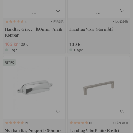
+ FÄRGER
+ LÄNGDER
9
Handtag Grace - 160mm - Antik
Handtag Viva - Stormblå
Koppar
103 kr
199 kr
129 kr
I lager
I lager
RETRO
+ LÄNGDER
7
1
Skålhandtag Newport - 96mm -
Handtag Vibe Plain - Rostfri