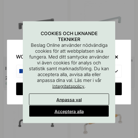
COOKIES OCH LIKNANDE
TEKNIKER
Beslag Online använder nödvändiga
cookies för att webbplatsen ska
WOULD YOU RATHER VISIT?
fungera. Med ditt samtycke använder
+ LÄNGDER
+ LÄNGDER
8
vi även cookies för analys och
statistik samt marknadsföring. Du kan
Handtag Linkk - Borstad Svart
Handtag 735 - Krom
EU
acceptera alla, avvisa alla eller
279 kr
75 kr
anpassa dina val. Läs mer i vår
I lager
I lager
.
Integritetspolicy
CHANGE COUNTRY
Anpassa val
Acceptera alla