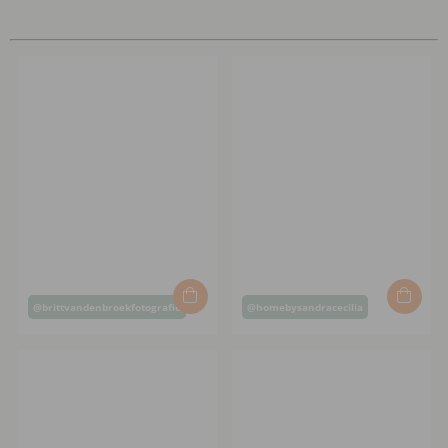
Inlägg
Inlägg
@brittvandenbroekfotografie
@homebysandracecilia
publicerat
publicerat
av
av