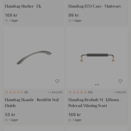
Handtag Shelter - Ek
Handtag 1353 Care - Mattsvart
169 kr
99 kr
I lager
I lager
+ LÄNGDER
+ FÄRGER
8
10
Handtag Skanör - Rostfritt Stål
Handtag Brohult M - 128mm -
Finish
Polerad Mässing/Svart
55 kr
169 kr
I lager
I lager