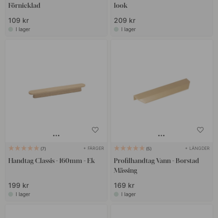
Förnicklad
look
109 kr
209 kr
I lager
I lager
+ FÄRGER
+ LÄNGDER
7
5
Handtag Classis - 160mm - Ek
Profilhandtag Vann - Borstad
Mässing
199 kr
169 kr
I lager
I lager