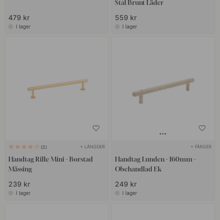
Stål/Brunt Läder
479 kr
559 kr
I lager
I lager
+ LÄNGDER
+ FÄRGER
2
Handtag Rille Mini - Borstad
Handtag Lunden - 160mm -
Mässing
Obehandlad Ek
239 kr
249 kr
I lager
I lager