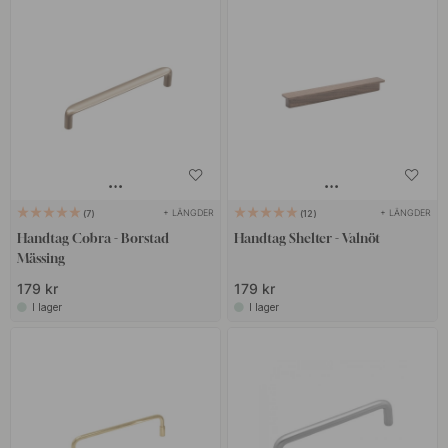
+ LÄNGDER
+ LÄNGDER
7
12
Handtag Cobra - Borstad
Handtag Shelter - Valnöt
Mässing
179 kr
179 kr
I lager
I lager