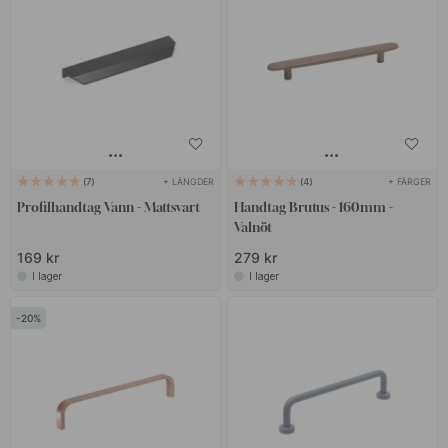
+ LÄNGDER
+ FÄRGER
7
4
Profilhandtag Vann - Mattsvart
Handtag Brutus - 160mm -
Valnöt
169 kr
279 kr
I lager
I lager
20