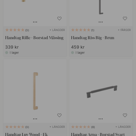
+ LÄNGDER
+ FÄRGER
3
1
Handtag Rille - Borstad Mässing
Handtag Riss Big - Brun
339 kr
459 kr
I lager
I lager
+ LÄNGDER
+ LÄNGDER
3
8
Handtag Luv Wood - Ek
Handtag Arpa - Borstad Svart