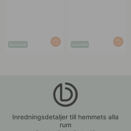
Inlägg
Inlägg
@anidundo
@nordh90
publicerat
publicerat
av
av
Inredningsdetaljer till hemmets alla
rum