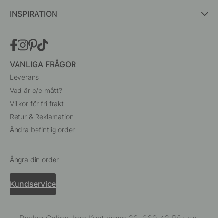
INSPIRATION
VANLIGA FRÅGOR
Leverans
Vad är c/c mått?
Villkor för fri frakt
Retur & Reklamation
Ändra befintlig order
Ångra din order
Kundservice
Beslag Online, Inre Kustvägen 32, 269 43 Båstad,