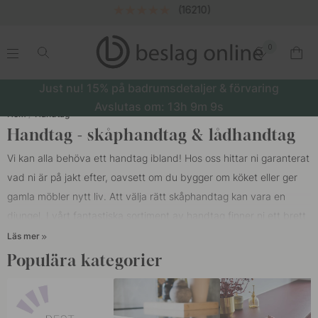
(16210)
0
.
.
.
.
Just nu! 15% på badrumsdetaljer & förvaring
Avslutas om:
13h
9m
8s
Hem
Handtag
Handtag - skåphandtag & lådhandtag
Vi kan alla behöva ett handtag ibland! Hos oss hittar ni garanterat
vad ni är på jakt efter, oavsett om du bygger om köket eller ger
gamla möbler nytt liv. Att välja rätt skåphandtag kan vara en
djungel. I vårt fantastiska sortiment av handtag finner ni ett brett
utbud av
kökshandtag
,
skålhandtag
,
profilhandtag,
Läs mer
möbelhandtag
och
långa handtag
i koppar, trä, svart, rostfritt,
Populära kategorier
krom, mässing och läderhandtag. Att bara byta kökshandtag
hemma gör stor skillnad. Det är inte alltid man behöver investera i
ett helt nytt kök för att få en ny känsla i hemmet, det räcker ofta