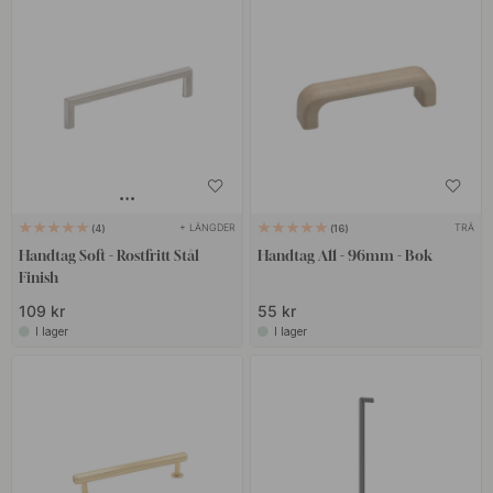
+ LÄNGDER
TRÄ
4
16
Handtag Soft - Rostfritt Stål
Handtag A11 - 96mm - Bok
Finish
109 kr
55 kr
I lager
I lager