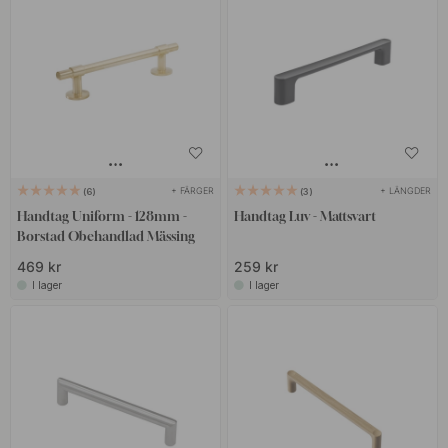
+ FÄRGER
+ LÄNGDER
6
3
Handtag Uniform - 128mm -
Handtag Luv - Mattsvart
Borstad Obehandlad Mässing
469 kr
259 kr
I lager
I lager