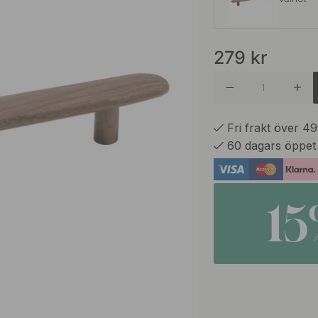
279
kr
Ek
Fri frakt över 4
60 dagars öppet
1