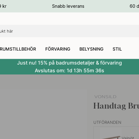
ger
9 kr
Snabb leverans
60 d
ger
ger
RUMSTILLBEHÖR
FÖRVARING
BELYSNING
STIL
Just nu! 15% på badrumsdetaljer & förvaring
Avslutas om:
1d
13h
55m
35s
Handtag Bru
UTFÖRANDEN
Valnöt