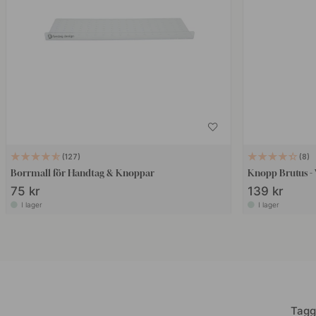
127
8
Borrmall för Handtag & Knoppar
Knopp Brutus - 
75 kr
139 kr
I lager
I lager
Tagg