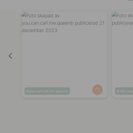
Inlägg
you.can.call.me.queenb
Inlägg
villa.va
publicerat
publicer
av
av