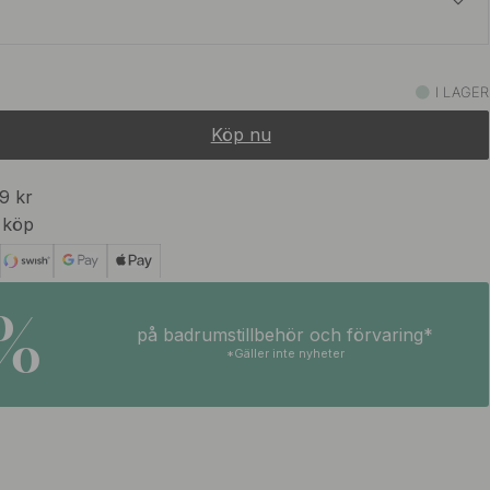
209 kr
I LAGER
I lager
Köp nu
99 kr
 köp
5%
på badrumstillbehör och förvaring*
*Gäller inte nyheter