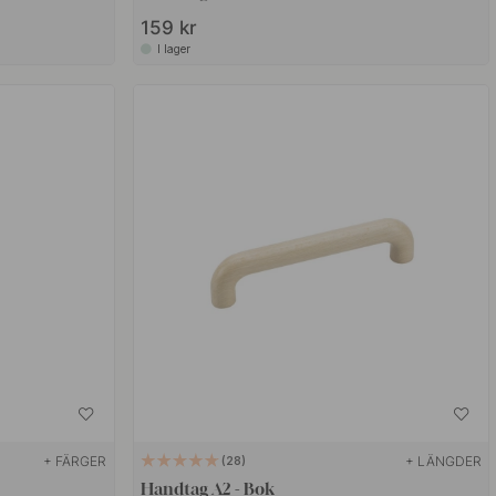
159 kr
I lager
+ FÄRGER
+ LÄNGDER
28
Handtag A2 - Bok