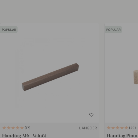
är exempelvis; Adam Laws från Australien, Hans Sandgren Jakobsen
Who. Genom ett brett samarbete världen över har de lyckats skapa et
trä.
POPULAR
POPULAR
Förädlingen av trä är oändlig och företagets primära produktion är lön
Ytbehandlingar som Vonsild använder sig av är klarlack, betsade, va
rökt ek och målade färger som har upp till 90% glansnivå samt ett tre
produkterna mjuka och greppvänliga.
+ LÄNGDER
17
29
Handtag A16 - Valnöt
Handtag Pinta