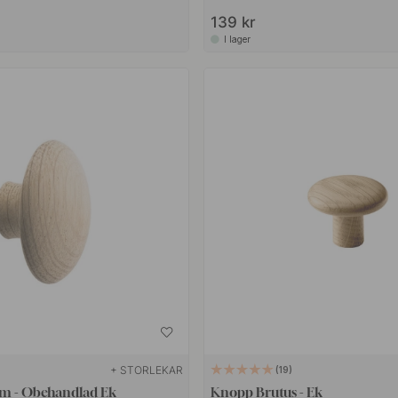
139 kr
I lager
+ STORLEKAR
19
m - Obehandlad Ek
Knopp Brutus - Ek