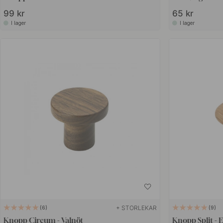
99 kr
65 kr
I lager
I lager
+ STORLEKAR
6
9
Knopp Circum - Valnöt
Knopp Split - 