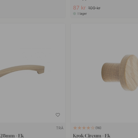
87 kr
109 kr
I lager
TRÄ
16
 128mm - Ek
Krok Circum - Ek