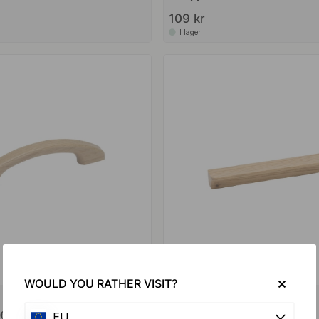
109 kr
I lager
WOULD YOU RATHER VISIT?
TRÄ
18
96mm - Ek
Handtag Ante - Ek
EU