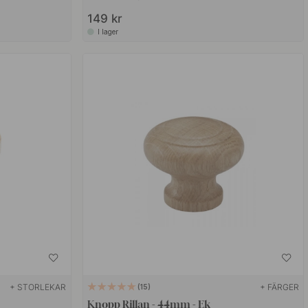
149 kr
I lager
+ STORLEKAR
+ FÄRGER
15
Knopp Rillan - 44mm - Ek