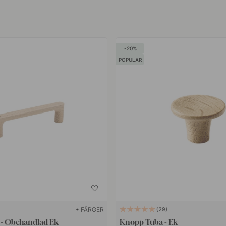
 från Danmark, VE2 och Says
t unikt sortiment med beslag i
20
n, björk, bok, ek och valnöt.
POPULAR
xade, oljade, tvålbehandlade,
ndigt glansigt lack som gör
+ FÄRGER
29
 - Obehandlad Ek
Knopp Tuba - Ek