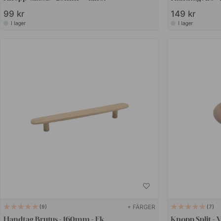
99 kr
149 kr
I lager
I lager
+ FÄRGER
9
7
Handtag Brutus - 160mm - Ek
Knopp Split - 