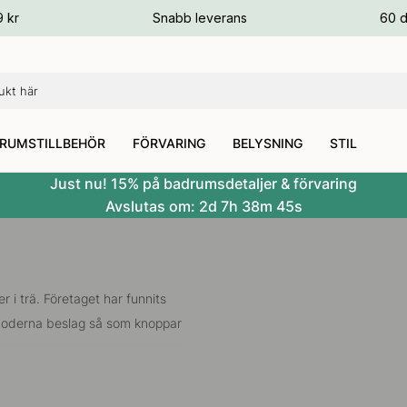
ger
9 kr
Snabb leverans
60 d
ger
ger
RUMSTILLBEHÖR
FÖRVARING
BELYSNING
STIL
Just nu! 15% på badrumsdetaljer & förvaring
Avslutas om:
2d
7h
38m
44s
r i trä. Företaget har funnits
 moderna beslag så som knoppar
 olika designföretag från
rs som Vonsild samarbetar med