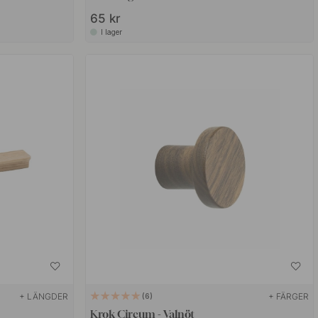
65 kr
I lager
+ LÄNGDER
+ FÄRGER
6
Krok Circum - Valnöt