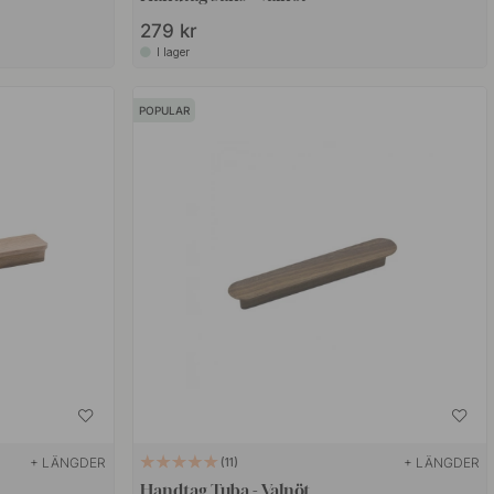
279 kr
I lager
POPULAR
+ LÄNGDER
+ LÄNGDER
11
Handtag Tuba - Valnöt