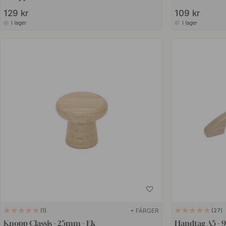
129 kr
109 kr
I lager
I lager
+ FÄRGER
1
27
Knopp Classis - 25mm - Ek
Handtag A5 - 