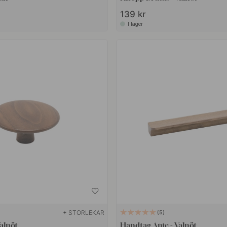
139 kr
I lager
+ STORLEKAR
5
Valnöt
Handtag Ante - Valnöt