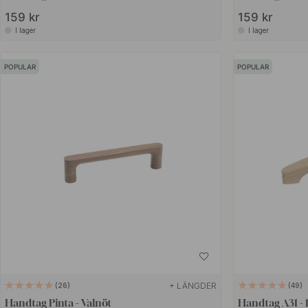
159 kr
159 kr
I lager
I lager
POPULAR
POPULAR
+ LÄNGDER
26
49
Handtag Pinta - Valnöt
Handtag A31 -