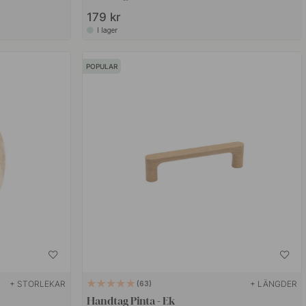
179 kr
I lager
POPULAR
+ STORLEKAR
+ LÄNGDER
63
Handtag Pinta - Ek