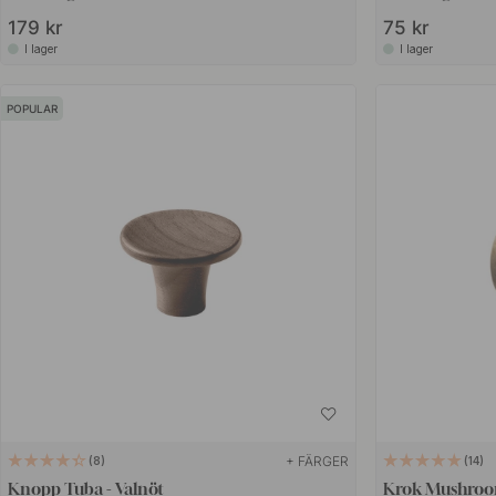
179 kr
75 kr
I lager
I lager
POPULAR
+ FÄRGER
8
14
Knopp Tuba - Valnöt
Krok Mushroo