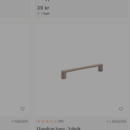
39 kr
I lager
+ FÄRGER
+ LÄNGDER
10
Handtag Sans - Valnöt