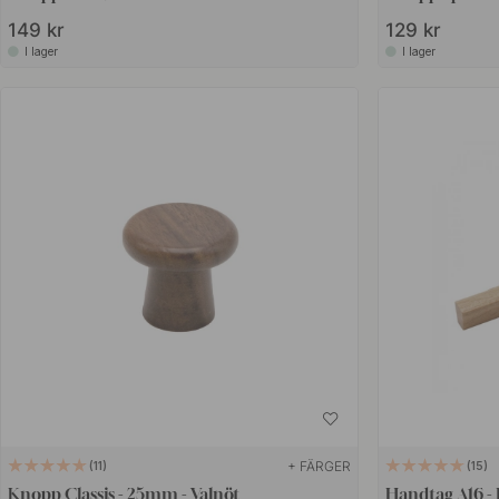
149 kr
129 kr
I lager
I lager
+ FÄRGER
11
15
Knopp Classis - 25mm - Valnöt
Handtag A16 -