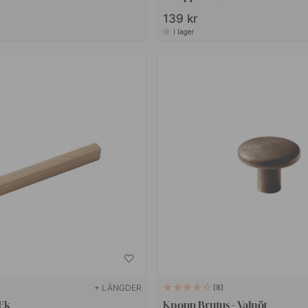
139 kr
I lager
+ LÄNGDER
8
 Ek
Knopp Brutus - Valnöt