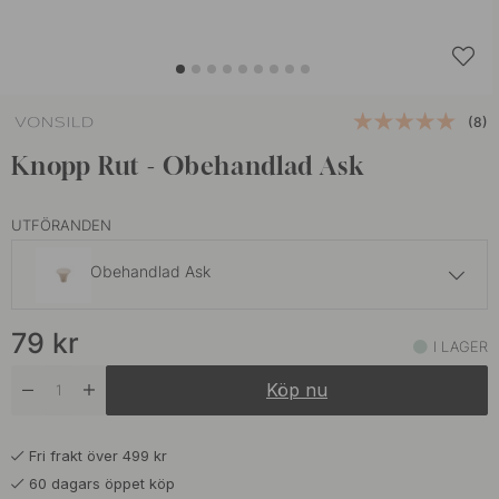
(8)
Knopp Rut - Obehandlad Ask
UTFÖRANDEN
Obehandlad Ask
109 kr
79
kr
Ek
I LAGER
I lager
Köp nu
Fri frakt över 499 kr
60 dagars öppet köp