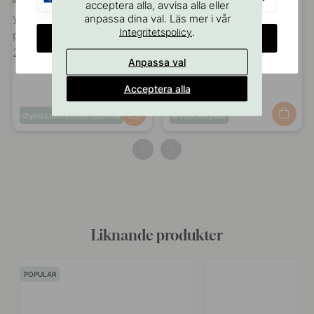
acceptera alla, avvisa alla eller
anpassa dina val. Läs mer i vår
.
Integritetspolicy
CHANGE COUNTRY
Anpassa val
Acceptera alla
Inlägg
you.can.call.me.queenb
Inlägg
villa.varpula
publicerat
publicerat
av
av
Liknande produkter
POPULAR