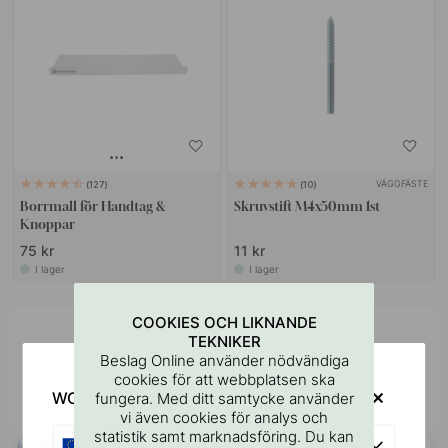
VÄGGFÄSTE
127
10
Borrmall för Handtag &
Skruvstift M4x50mm 1st
Knoppar
75 kr
11 kr
I lager
I lager
COOKIES OCH LIKNANDE
Inspireras av andra
TEKNIKER
Beslag Online använder nödvändiga
Tagga dina bilder med #beslagonline &
cookies för att webbplatsen ska
@beslagonline för att synas här!
WOULD YOU RATHER VISIT?
fungera. Med ditt samtycke använder
vi även cookies för analys och
statistik samt marknadsföring. Du kan
EU