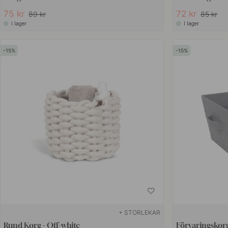
75 kr
72 kr
89 kr
85 kr
I lager
I lager
15
15
+ STORLEKAR
Rund Korg - Off-white
Förvaringskorg