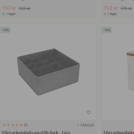
110 kr
152 kr
129 kr
179 kr
I lager
I lager
15
15
+ FÄRGER
1
Förvaringslåda med 16-fack - Grå
Förvaringslåda