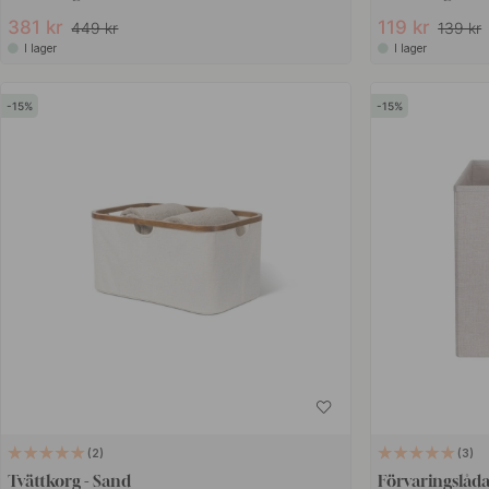
381 kr
119 kr
449 kr
139 kr
I lager
I lager
15
15
2
3
Tvättkorg - Sand
Förvaringslåda