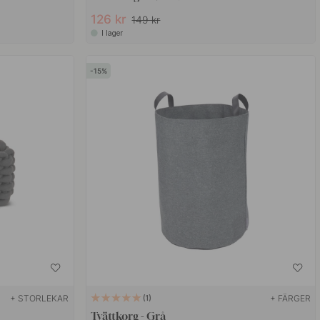
126 kr
149 kr
I lager
15
+ STORLEKAR
+ FÄRGER
1
Tvättkorg - Grå