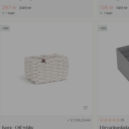
297 kr
126 kr
349 kr
149 kr
I lager
I lager
16
15
+ STORLEKAR
1
Korg - Off-white
Förvaringslåda