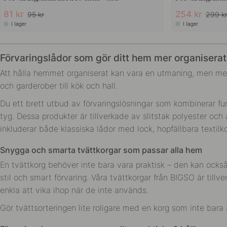
81 kr
254 kr
95 kr
299 k
I lager
I lager
Förvaringslådor som gör ditt hem mer organiserat 
Att hålla hemmet organiserat kan vara en utmaning, men med rä
och garderober till kök och hall.
Du ett brett utbud av förvaringslösningar som kombinerar funk
tyg. Dessa produkter är tillverkade av slitstak polyester oc
inkluderar både klassiska lådor med lock, hopfällbara textilko
Snygga och smarta tvättkorgar som passar alla hem
En tvättkorg behöver inte bara vara praktisk – den kan också
stil och smart förvaring. Våra tvättkorgar från BIGSO är tillv
enkla att vika ihop när de inte används.
Gör tvättsorteringen lite roligare med en korg som inte bara