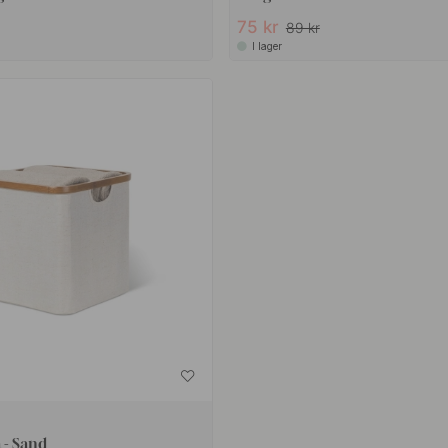
75 kr
89 kr
I lager
 - Sand