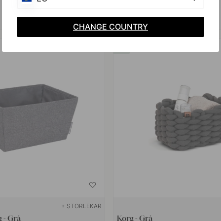
152 kr
179 kr
I lager
CHANGE COUNTRY
16
+ STORLEKAR
 - Grå
Korg - Grå