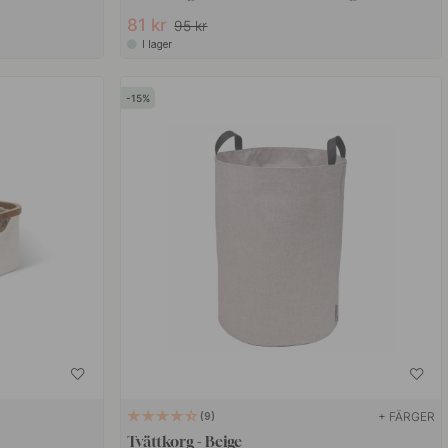
81 kr
95 kr
I lager
15
+ FÄRGER
9
Tvättkorg - Beige