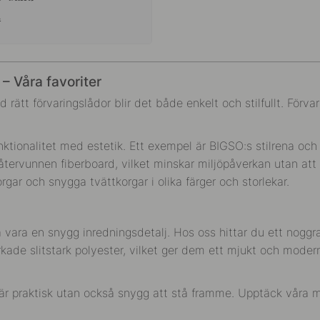
r
– Våra favoriter
tt förvaringslådor blir det både enkelt och stilfullt. Förvari
tionalitet med estetik. Ett exempel är BIGSO:s stilrena och h
h återvunnen fiberboard, vilket minskar miljöpåverkan utan at
rgar och snygga tvättkorgar i olika färger och storlekar.
 vara en snygg inredningsdetalj. Hos oss hittar du ett noggr
erkade slitstark polyester, vilket ger dem ett mjukt och moder
 är praktisk utan också snygg att stå framme. Upptäck våra m