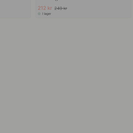
212 kr
249 kr
I lager