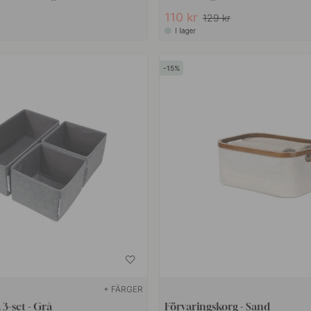
110 kr
129 kr
I lager
15
+ FÄRGER
 3-set - Grå
Förvaringskorg - Sand