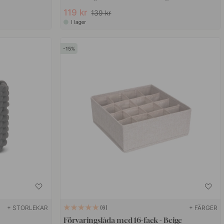
119 kr
139 kr
I lager
15
+ STORLEKAR
+ FÄRGER
6
Förvaringslåda med 16-fack - Beige