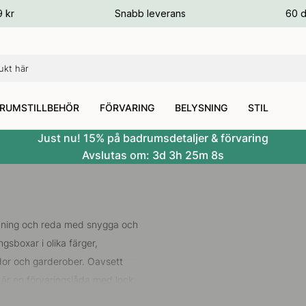
ger
9 kr
Snabb leverans
60 d
ger
ger
RUMSTILLBEHÖR
FÖRVARING
BELYSNING
STIL
Just nu! 15% på badrumsdetaljer & förvaring
Avslutas om:
3d
3h
25m
6s
ordning och reda med snygga och
gsboxar i olika färger,
lådor och garderober. Oavsett
r, är en förvaringslåda med lock
s lätt försvinner – samtidigt