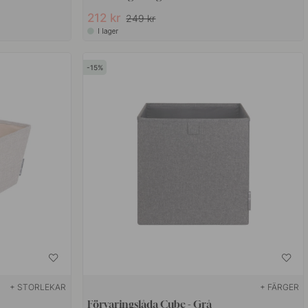
212 kr
249 kr
I lager
15
+ STORLEKAR
+ FÄRGER
Förvaringslåda Cube - Grå