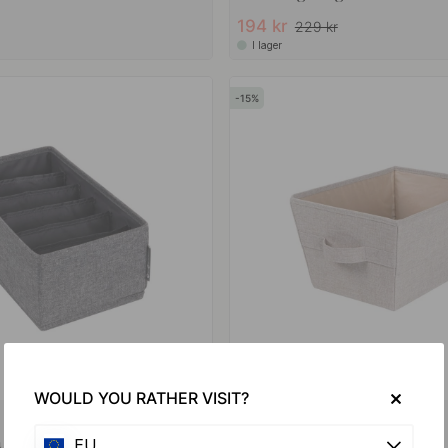
194 kr
229 kr
I lager
15
WOULD YOU RATHER VISIT?
+ STORLEKAR
1
 med 6-fack - Grå
Förvaringskorg - Beige
EU