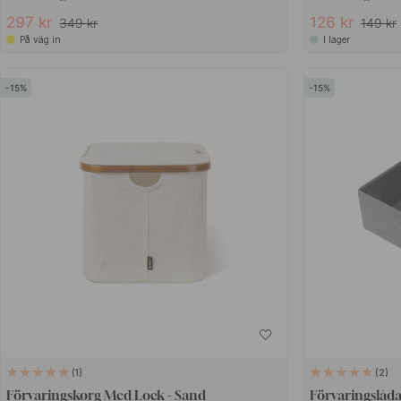
297 kr
126 kr
349 kr
149 kr
På väg in
I lager
15
15
1
2
Förvaringskorg Med Lock - Sand
Förvaringslåda