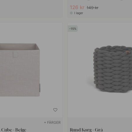
126 kr
149 kr
I lager
15
+ FÄRGER
 Cube - Beige
Rund Korg - Grå