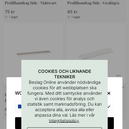
Profilhandtag Side - Mattsvart
Profilhandtag Side - Grafitgrå
75 kr
85 kr
I lager
I lager
COOKIES OCH LIKNANDE
TEKNIKER
Beslag Online använder nödvändiga
cookies för att webbplatsen ska
+ LÄNGDER
+ LÄNGDER
2
4
WOULD YOU RATHER VISIT?
fungera. Med ditt samtycke använder
Handtag Curve - Rostfritt Stål
Handtag Curve - Vit
vi även cookies för analys och
Finish
statistik samt marknadsföring. Du kan
EU
acceptera alla, avvisa alla eller
65 kr
75 kr
anpassa dina val. Läs mer i vår
I lager
I lager
.
Integritetspolicy
CHANGE COUNTRY