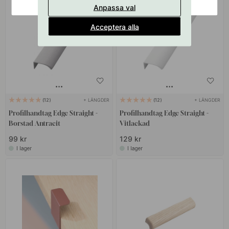
Anpassa val
Acceptera alla
+ LÄNGDER
+ LÄNGDER
12
12
Profilhandtag Edge Straight -
Profilhandtag Edge Straight -
Borstad Antracit
Vitlackad
99 kr
129 kr
I lager
I lager