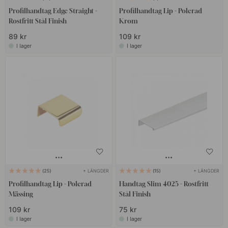
Profilhandtag Edge Straight -
Profilhandtag Lip - Polerad
Rostfritt Stål Finish
Krom
89 kr
109 kr
I lager
I lager
+ LÄNGDER
+ LÄNGDER
25
15
Profilhandtag Lip - Polerad
Handtag Slim 4025 - Rostfritt
Mässing
Stål Finish
109 kr
75 kr
I lager
I lager