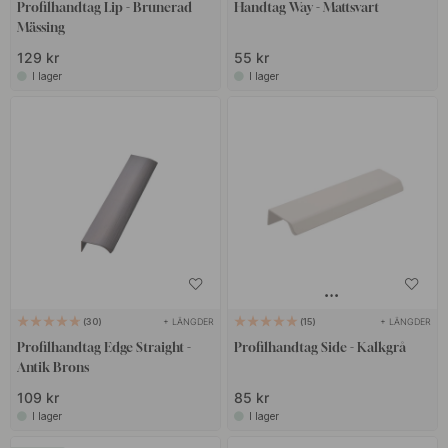
Profilhandtag Lip - Brunerad
Handtag Way - Mattsvart
Mässing
129 kr
55 kr
I lager
I lager
+ LÄNGDER
+ LÄNGDER
30
15
Profilhandtag Edge Straight -
Profilhandtag Side - Kalkgrå
Antik Brons
109 kr
85 kr
I lager
I lager