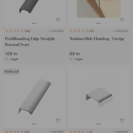
+ LÄNGDER
+ LÄNGDER
36
21
Profilhandtag Edge Straight -
Toniton Hide Handtag - Greige
Borstad Svart
109 kr
99 kr
I lager
I lager
POPULAR
+ LÄNGDER
+ LÄNGDER
31
7