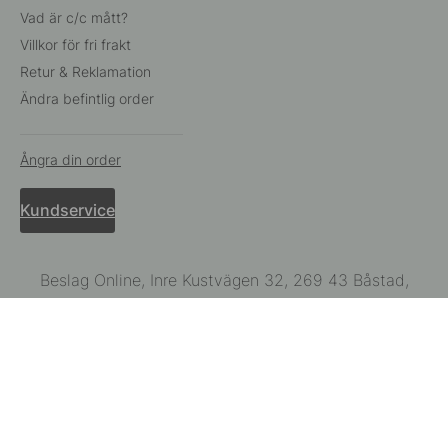
Vad är c/c mått?
Villkor för fri frakt
Retur & Reklamation
Ändra befintlig order
Ångra din order
Kundservice
Beslag Online, Inre Kustvägen 32, 269 43 Båstad,
Sverige
© 2015 - 2026 Copyright BeslagOnline i Båstad AB