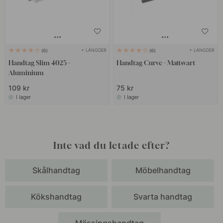
+ LÄNGDER
+ LÄNGDER
6
6
Handtag Slim 4025 -
Handtag Curve - Mattsvart
Aluminium
109 kr
75 kr
I lager
I lager
Inte vad du letade efter?
Skålhandtag
Möbelhandtag
Kökshandtag
Svarta handtag
Mässingshandtag