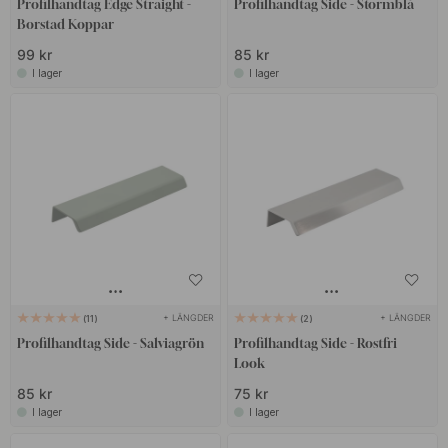
Profilhandtag Edge Straight -
Profilhandtag Side - Stormblå
Borstad Koppar
99 kr
85 kr
I lager
I lager
+ LÄNGDER
+ LÄNGDER
11
2
Profilhandtag Side - Salviagrön
Profilhandtag Side - Rostfri
Look
85 kr
75 kr
I lager
I lager