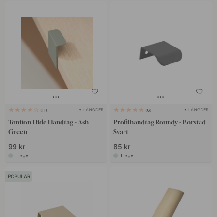
+ LÄNGDER
+ LÄNGDER
11
6
Toniton Hide Handtag - Ash
Profilhandtag Roundy - Borstad
Green
Svart
99 kr
85 kr
I lager
I lager
POPULAR