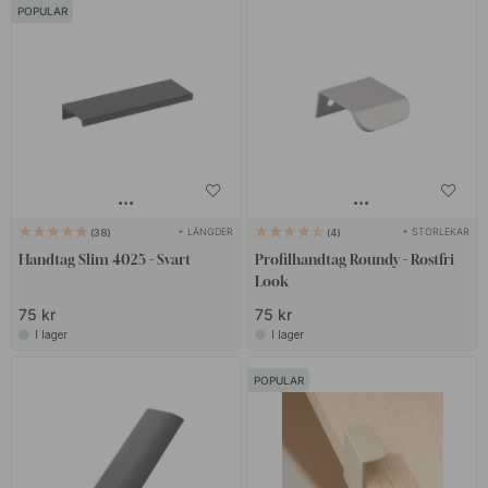
POPULAR
+ LÄNGDER
+ STORLEKAR
38
4
Handtag Slim 4025 - Svart
Profilhandtag Roundy - Rostfri
Look
75 kr
75 kr
I lager
I lager
POPULAR