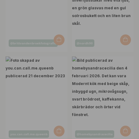
Inlägg
Inlägg
@brittvandenbroekfotografie
@nordh90
publicerat
publicerat
av
av
Inlägg
Inlägg
you.can.call.me.queenb
@homebysandracecilia