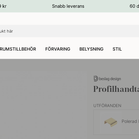
ger
9 kr
Snabb leverans
60 d
ger
ger
RUMSTILLBEHÖR
FÖRVARING
BELYSNING
STIL
Profilhandt
UTFÖRANDEN
Polerad