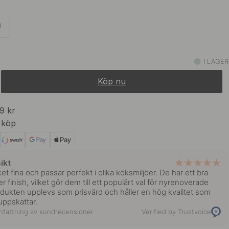
109 kr
 Koppar
I lager
m
99 kr
Rostfritt
I lager
I LAGER
Köp nu
129 kr
d Mässing
I lager
99 kr
 köp
109 kr
 Krom
I lager
ikt
 fina och passar perfekt i olika köksmiljöer. De har ett bra
109 kr
 Obehandlad Mässing
 finish, vilket gör dem till ett populärt val för nyrenoverade
I lager
odukten upplevs som prisvärd och håller en hög kvalitet som
ppskattar.
fattning av kundrecensioner
Verified by Trustvoice
109 kr
I lager