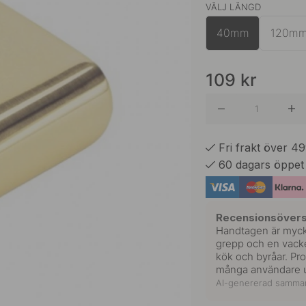
VÄLJ LÄNGD
Polerad
40mm
120m
Borstad 
109
kr
Brunera
Fri frakt över 4
60 dagars öppet
Polerad
Recensionsövers
Handtagen är mycket
Polerad
grepp och en vacker
kök och byråar. Pr
många användare u
AI-genererad samman
Svart