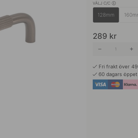
VÄLJ C/C
Antik Br
128mm
160m
Mattsva
289
kr
Mässing
Fri frakt över 4
60 dagars öppet
Rostfritt