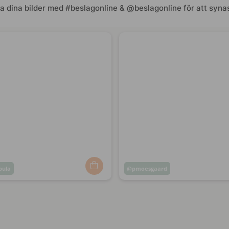
a dina bilder med #beslagonline & @beslagonline för att synas
rpula
Inlägg
pmoesgaard
at
publicerat
av