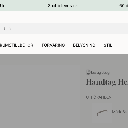
ger
9 kr
Snabb leverans
60 d
ger
ger
RUMSTILLBEHÖR
FÖRVARING
BELYSNING
STIL
Handtag Hel
UTFÖRANDEN
Mörk Br