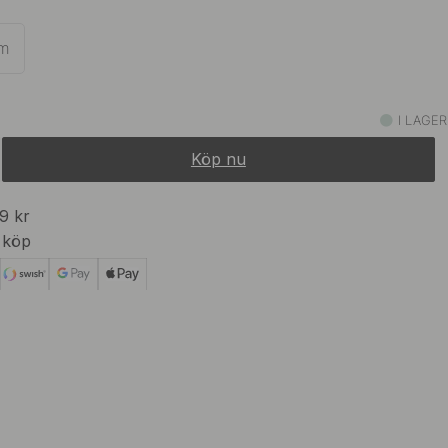
289 kr
ons
I lager
m
239 kr
rt
I lager
I LAGER
Köp nu
289 kr
I lager
99 kr
 köp
239 kr
 Stål Finish
I lager