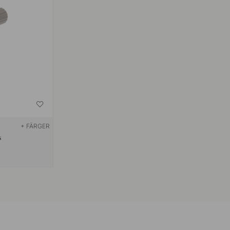
+ FÄRGER
s