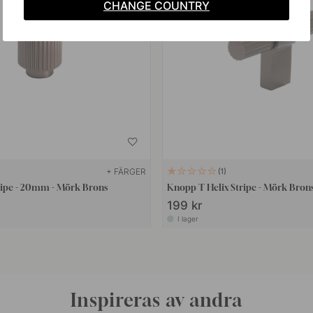
CHANGE COUNTRY
+ FÄRGER
1
ripe - 20mm - Mörk Brons
Knopp T Helix Stripe - Mörk Bron
199 kr
I lager
Inspireras av andra