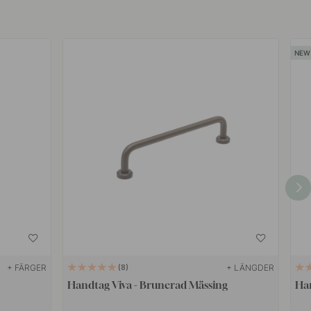
+ FÄRGER
+ LÄNGDER
8
Handtag Viva - Brunerad Mässing
Han