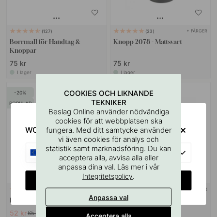
+ FÄRGER
127
23
Borrmall för Handtag &
Knopp 2078 - Mattsvart
Knoppar
75 kr
75 kr
I lager
I lager
COOKIES OCH LIKNANDE
20
TEKNIKER
POPULAR
Beslag Online använder nödvändiga
cookies för att webbplatsen ska
WOULD YOU RATHER VISIT?
fungera. Med ditt samtycke använder
vi även cookies för analys och
statistik samt marknadsföring. Du kan
EU
acceptera alla, avvisa alla eller
anpassa dina val. Läs mer i vår
.
Integritetspolicy
CHANGE COUNTRY
+ FÄRGER
+ FÄRGER
21
2
Anpassa val
Knopp Como - Mattsvart
Knopp Solliden - Mattsvart
52 kr
169 kr
65 kr
Acceptera alla