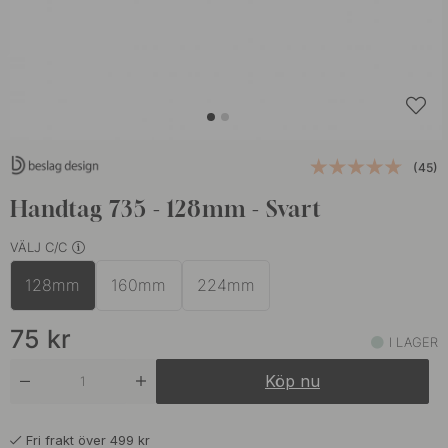
(45)
Handtag 735 - 128mm - Svart
VÄLJ C/C
128mm
160mm
224mm
75
kr
I LAGER
Köp nu
Fri frakt över 499 kr