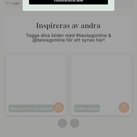
I lager
I lager
Inspireras av andra
Tagga dina bilder med #beslagonline &
@beslagonline för att synas här!
Inlägg
you.can.call.me.queenb
Inlägg
villa.varpula
publicerat
publicerat
av
av