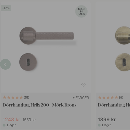
20
+ FÄRGER
15
9
Dörrhandtag Helix 200 - Mörk Brons
Dörrhandtag Hel
1248 kr
1399 kr
1559 kr
I lager
I lager