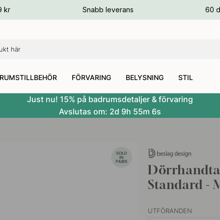
ger
9 kr
Snabb leverans
60 d
ger
ger
RUMSTILLBEHÖR
FÖRVARING
BELYSNING
STIL
Just nu! 15% på badrumsdetaljer & förvaring
Avslutas om:
2d
9h
55m
5s
Dörrhandtag
Standard - 
UTFÖRANDEN