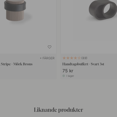
+ FÄRGER
22
 Stripe - Mörk Brons
Handtagsbuffert - Svart 3st
75 kr
I lager
Liknande produkter