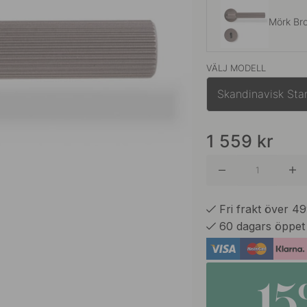
Mörk Br
VÄLJ MODELL
Antik Br
Skandinavisk Sta
Mässing
1 559
kr
Rostfritt
Fri frakt över 4
60 dagars öppet
Svart
1