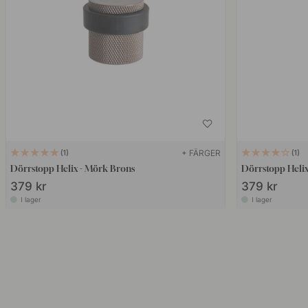
+ FÄRGER
1
1
Dörrstopp Helix - Mörk Brons
Dörrstopp Helix
379 kr
379 kr
I lager
I lager