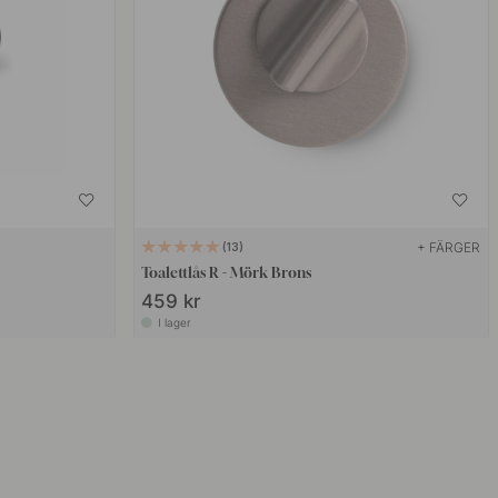
+ FÄRGER
13
Toalettlås R - Mörk Brons
459 kr
I lager