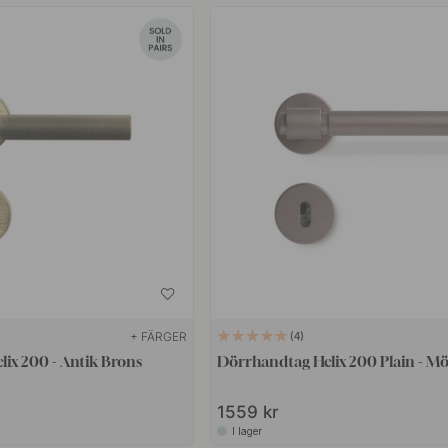
+ FÄRGER
4
ix 200 - Antik Brons
Dörrhandtag Helix 200 Plain - M
1559 kr
I lager