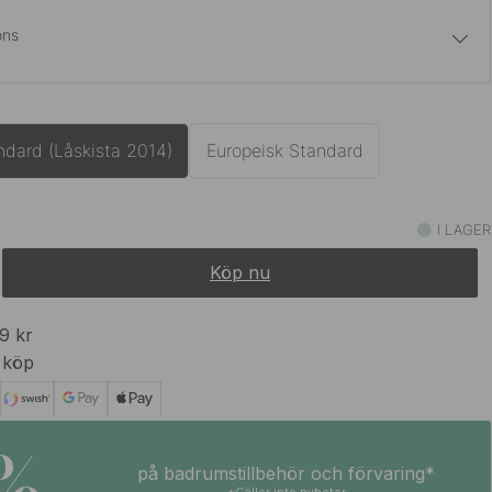
ons
1 399 kr
ons
I lager
ndard (Låskista 2014)
Europeisk Standard
1 399 kr
I lager
I LAGER
Köp nu
1 119 kr
1 399 kr
 Stål Finish
I lager
99 kr
 köp
1 399 kr
I lager
5%
på badrumstillbehör och förvaring*