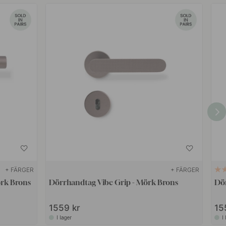
+ FÄRGER
+ FÄRGER
örk Brons
Dörrhandtag Vibe Grip - Mörk Brons
Dör
1559 kr
15
I lager
I