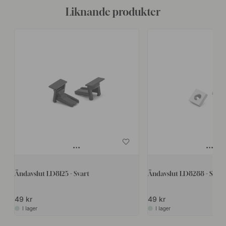
Liknande produkter
Ändavslut LD8125 - Svart
Ändavslut LD8288 - Silve
49 kr
49 kr
I lager
I lager