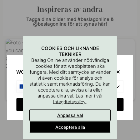
Inspireras av andra
Tagga dina bilder med #beslagonline &
@beslagonline för att synas här!
COOKIES OCH LIKNANDE
TEKNIKER
Beslag Online använder nödvändiga
cookies för att webbplatsen ska
WOULD YOU RATHER VISIT?
fungera. Med ditt samtycke använder
vi även cookies för analys och
statistik samt marknadsföring. Du kan
EU
acceptera alla, avvisa alla eller
Inlägg
you.can.call.me.queenb
Inlägg
villa.varpula
anpassa dina val. Läs mer i vår
.
Integritetspolicy
publicerat
publicerat
CHANGE COUNTRY
av
av
Anpassa val
Acceptera alla