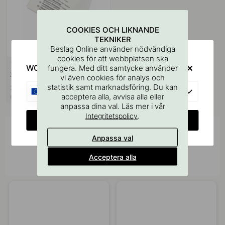
COOKIES OCH LIKNANDE
TEKNIKER
Beslag Online använder nödvändiga
cookies för att webbplatsen ska
114
WOULD YOU RATHER VISIT?
fungera. Med ditt samtycke använder
3M Ytrengöringsservett
vi även cookies för analys och
statistik samt marknadsföring. Du kan
33 kr
39 kr
EU
acceptera alla, avvisa alla eller
I lager
anpassa dina val. Läs mer i vår
.
Integritetspolicy
CHANGE COUNTRY
Inspireras av andra
Anpassa val
Tagga dina bilder med #beslagonline &
@beslagonline för att synas här!
Acceptera alla