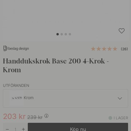
(26)
Handdukskrok Base 200 4-Krok -
Krom
UTFÖRANDEN
Krom
203 kr
239 kr
203
kr
Borstat Rostfritt Stål
239
kr
I LAGER
I lager
Köp nu