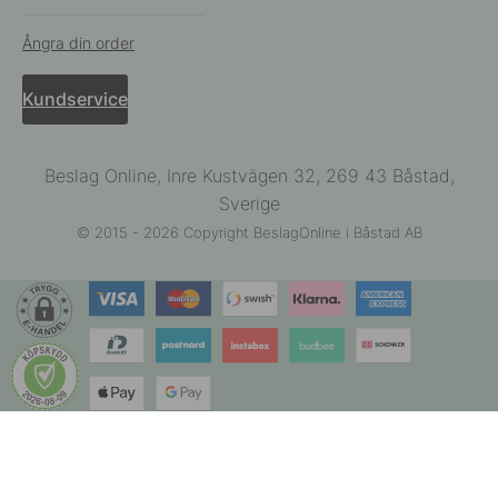
Ångra din order
Kundservice
Beslag Online, Inre Kustvägen 32, 269 43 Båstad,
Sverige
© 2015 - 2026 Copyright BeslagOnline i Båstad AB