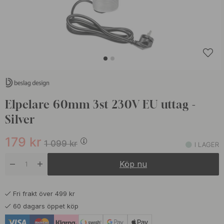
Elpelare 60mm 3st 230V EU uttag -
Silver
179
kr
1 099
kr
I LAGER
Köp nu
Fri frakt över 499 kr
60 dagars öppet köp