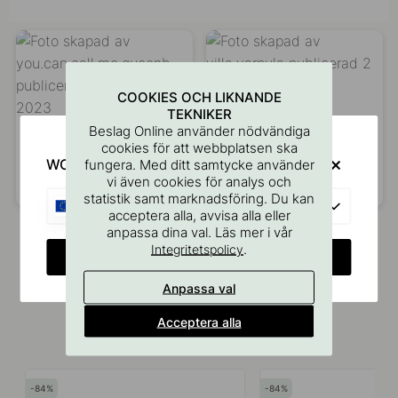
COOKIES OCH LIKNANDE
TEKNIKER
Beslag Online använder nödvändiga
cookies för att webbplatsen ska
WOULD YOU RATHER VISIT?
fungera. Med ditt samtycke använder
vi även cookies för analys och
Inlägg
you.can.call.me.queenb
Inlägg
villa.varpula
statistik samt marknadsföring. Du kan
EU
publicerat
publicerat
acceptera alla, avvisa alla eller
anpassa dina val. Läs mer i vår
av
av
.
Integritetspolicy
CHANGE COUNTRY
Anpassa val
Acceptera alla
Liknande produkter
84
84