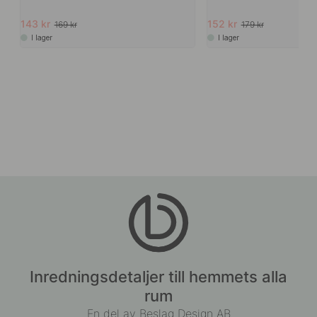
143 kr
152 kr
169 kr
179 kr
I lager
I lager
Inredningsdetaljer till hemmets alla
rum
En del av Beslag Design AB