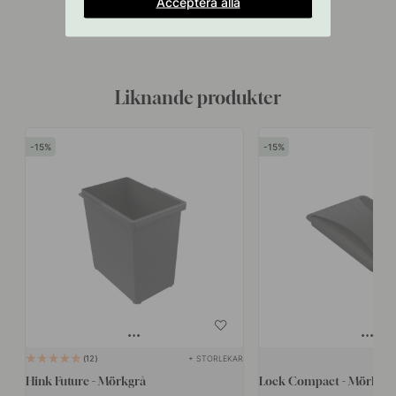
Acceptera alla
Liknande produkter
15
15
+ STORLEKAR
12
Hink Future - Mörkgrå
Lock Compact - Mörkgrå