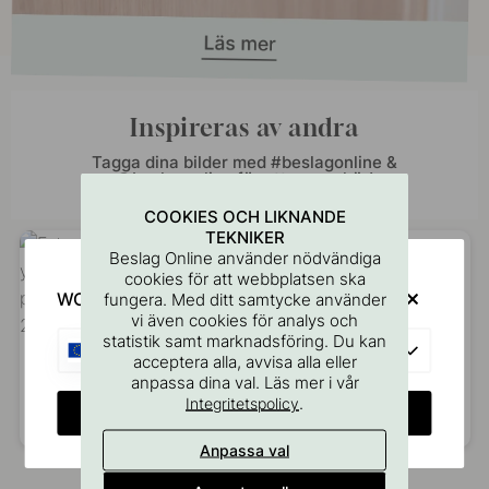
Inspireras av andra
Tagga dina bilder med #beslagonline &
@beslagonline för att synas här!
COOKIES OCH LIKNANDE
TEKNIKER
Beslag Online använder nödvändiga
cookies för att webbplatsen ska
WOULD YOU RATHER VISIT?
fungera. Med ditt samtycke använder
vi även cookies för analys och
statistik samt marknadsföring. Du kan
EU
acceptera alla, avvisa alla eller
anpassa dina val. Läs mer i vår
.
Integritetspolicy
CHANGE COUNTRY
Inlägg
you.can.call.me.queenb
Inlägg
villa.varpula
Anpassa val
publicerat
publicerat
av
av