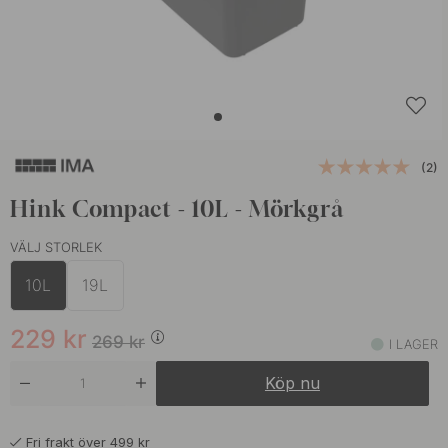
(2)
Hink Compact - 10L - Mörkgrå
VÄLJ STORLEK
10L
19L
229
kr
269
kr
I LAGER
Köp nu
Fri frakt över 499 kr