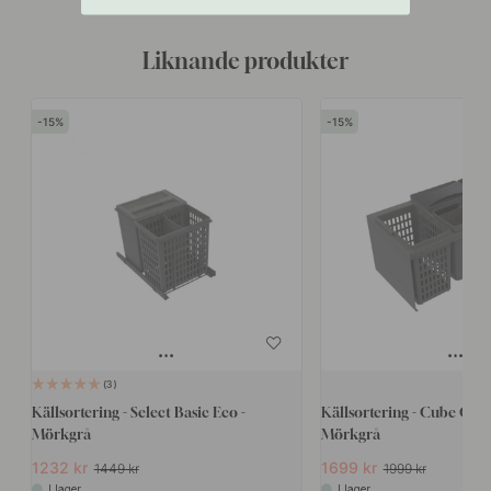
Liknande produkter
15
15
3
Källsortering - Select Basic Eco -
Källsortering - Cube Com
Mörkgrå
Mörkgrå
1232 kr
1699 kr
1449 kr
1999 kr
I lager
I lager