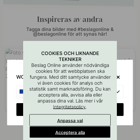
Inspireras av andra
Tagga dina bilder med #beslagonline &
@beslagonline för att synas här!
COOKIES OCH LIKNANDE
TEKNIKER
Beslag Online använder nödvändiga
cookies för att webbplatsen ska
WOULD YOU RATHER VISIT?
fungera. Med ditt samtycke använder
vi även cookies för analys och
statistik samt marknadsföring. Du kan
EU
acceptera alla, avvisa alla eller
anpassa dina val. Läs mer i vår
Inlägg
you.can.call.me.queenb
Inlägg
villa.varpula
.
Integritetspolicy
CHANGE COUNTRY
publicerat
publicerat
av
av
Anpassa val
Acceptera alla