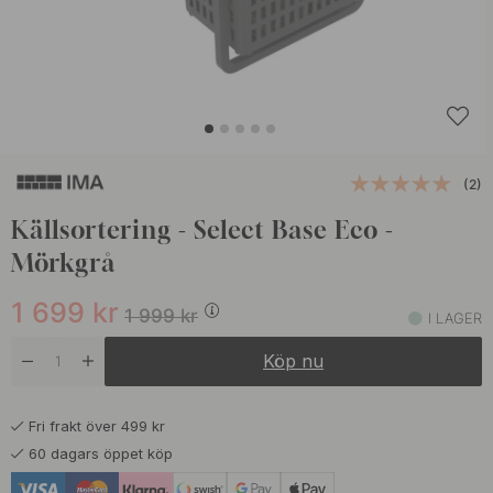
(2)
Källsortering - Select Base Eco -
Mörkgrå
1 699
kr
1 999
kr
I LAGER
Köp nu
Fri frakt över 499 kr
60 dagars öppet köp