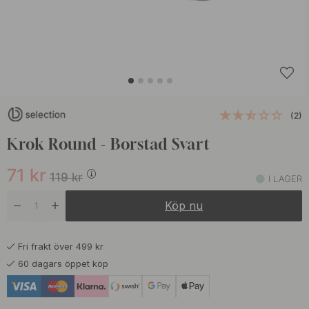
(2)
Krok Round - Borstad Svart
71
kr
119
kr
I LAGER
Köp nu
Fri frakt över 499 kr
60 dagars öppet köp