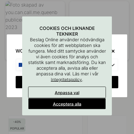
COOKIES OCH LIKNANDE
TEKNIKER
Beslag Online använder nödvändiga
cookies för att webbplatsen ska
WOULD YOU RATHER VISIT?
fungera. Med ditt samtycke använder
Inlägg
you.can.call.me.queenb
Inlägg
villa.varpula
vi även cookies för analys och
publicerat
publicerat
statistik samt marknadsföring. Du kan
EU
acceptera alla, avvisa alla eller
av
av
anpassa dina val. Läs mer i vår
.
Integritetspolicy
CHANGE COUNTRY
Anpassa val
Acceptera alla
Liknande produkter
40
POPULAR