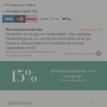
Fri frakt över 499 kr
99 kr
Polerad Mässing
60 dagars öppet köp
På väg in
Recensionsöversikt
Produkten är snygg och högkvalitativ. Den uppfyller
förväntningarna och ser till och med bättre ut än på
bilderna. Robustheten och medföljande skruvar
uppskattas också.
AI-genererad sammanfattning av
Verified by Trustvoice
kundrecensioner
15%
på badrumstillbehör och
förvaring*
*Gäller inte nyheter
BESKRIVNING