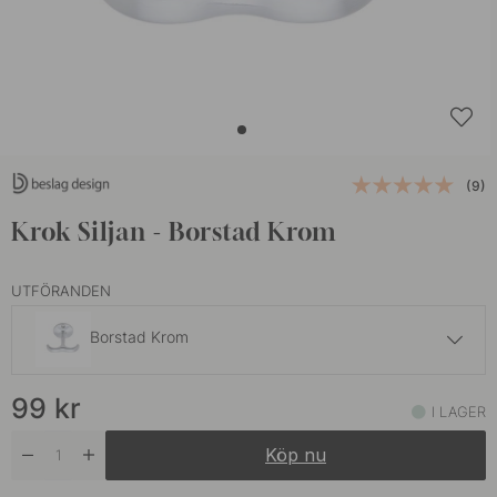
(9)
Krok Siljan - Borstad Krom
UTFÖRANDEN
Borstad Krom
99 kr
99
kr
Mattsvart
I LAGER
I lager
Köp nu
99 kr
Polerad Krom
I lager