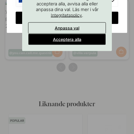
EU
acceptera alla, avvisa alla eller
anpassa dina val. Läs mer i vår
.
Integritetspolicy
CHANGE COUNTRY
Anpassa val
Acceptera alla
Inlägg
you.can.call.me.queenb
Inlägg
villa.varpula
publicerat
publicerat
av
av
Liknande produkter
POPULAR