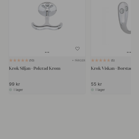
+ FÄRGER
10
5
Krok Siljan - Polerad Krom
Krok Viskan - Borstad K
99 kr
55 kr
I lager
I lager