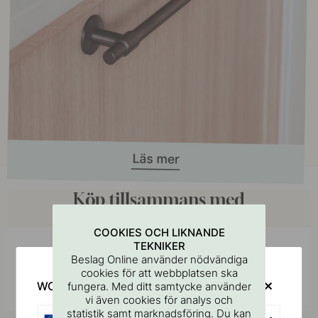
Köp tillsammans med
COOKIES OCH LIKNANDE
TEKNIKER
Inspireras av andra
Beslag Online använder nödvändiga
cookies för att webbplatsen ska
Tagga dina bilder med #beslagonline &
@beslagonline för att synas här!
WOULD YOU RATHER VISIT?
fungera. Med ditt samtycke använder
vi även cookies för analys och
statistik samt marknadsföring. Du kan