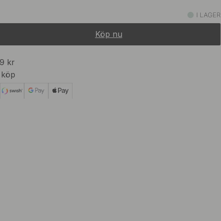
1 139 kr
 Stål
I LAGER
I lager
Köp nu
1 139 kr
d Mässing
I lager
99 kr
 köp
1 139 kr
rt
I lager
1 139 kr
 Mässing
I lager