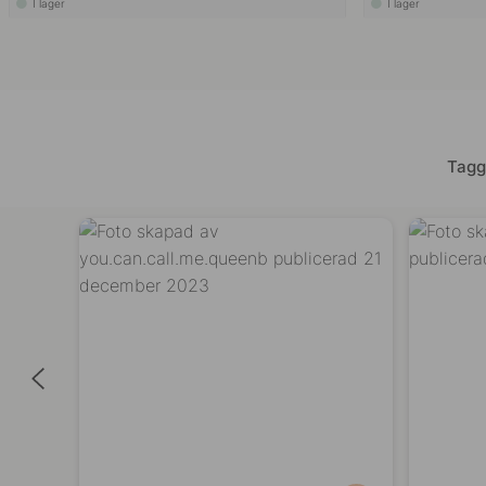
I lager
I lager
Tagg