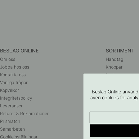
BESLAG ONLINE
SORTIMENT
Om oss
Handtag
Jobba hos oss
Knoppar
Kontakta oss
Krokar
Vanliga frågor
Dörrhandtag
Köpvillkor
Badrumstillbehö
Beslag Online använde
även cookies för analys
Integritetspolicy
Förvaring
Leveranser
Belysning
Returer & Reklamationer
Husnummer
Prismatch
Outlet
Samarbeten
Cookieinställningar