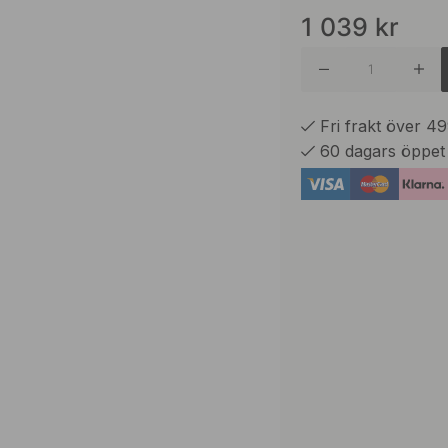
1 039
kr
Rostfritt
Brunera
Fri frakt över 4
60 dagars öppet
Mattsva
Polerad