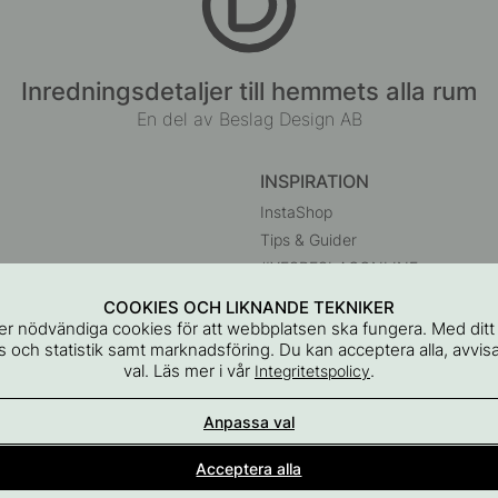
Inredningsdetaljer till hemmets alla rum
En del av Beslag Design AB
INSPIRATION
InstaShop
Tips & Guider
#YESBESLAGONLINE
Black Friday 2026
COOKIES OCH LIKNANDE TEKNIKER
r
r nödvändiga cookies för att webbplatsen ska fungera. Med dit
 och statistik samt marknadsföring. Du kan acceptera alla, avvisa
val. Läs mer i vår
.
Integritetspolicy
Anpassa val
Acceptera alla