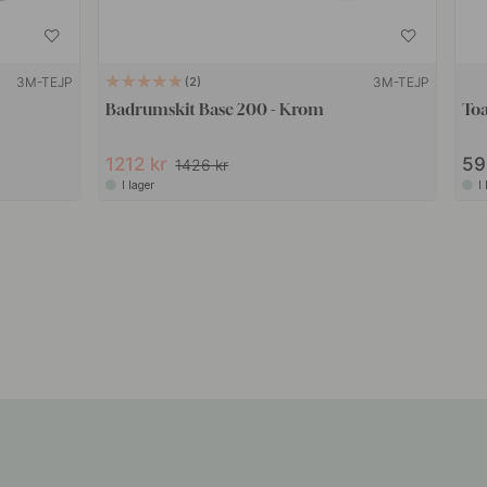
3M-TEJP
3M-TEJP
2
Badrumskit Base 200 - Krom
Toa
1212 kr
59
1426 kr
I lager
I