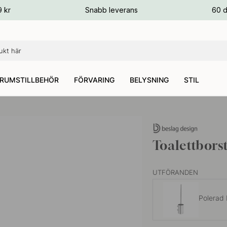
ger
9 kr
Snabb leverans
60 d
ger
ger
RUMSTILLBEHÖR
FÖRVARING
BELYSNING
STIL
Toalettbors
UTFÖRANDEN
Polerad