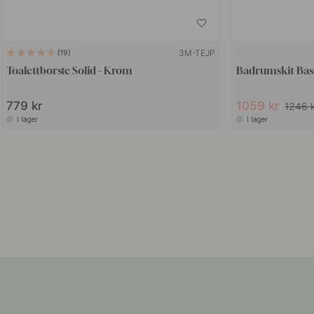
3M-TEJP
19
Toalettborste Solid - Krom
Badrumskit Bas
779 kr
1059 kr
1246 
I lager
I lager