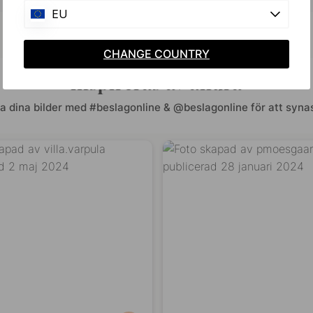
I lager
EU
CHANGE COUNTRY
Inspireras av andra
a dina bilder med #beslagonline & @beslagonline för att synas