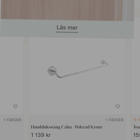
+ FÄRGER
+ FÄRGER
Handduksstång Calm - Polerad Krom
Toa
1 139 kr
15