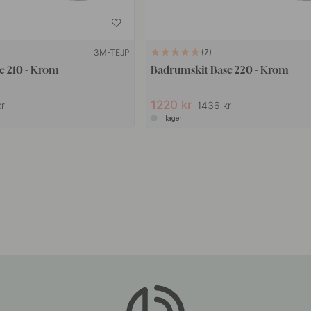
3M-TEJP
7
e 210 - Krom
Badrumskit Base 220 - Krom
1220 kr
kr
1436 kr
I lager