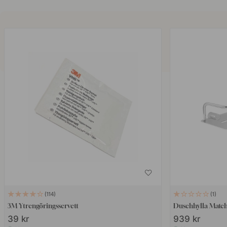
114
1
3M Ytrengöringsservett
Duschhylla Match
39 kr
939 kr