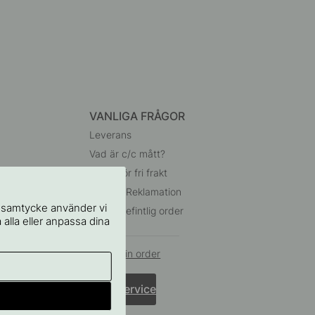
VANLIGA FRÅGOR
Leverans
Vad är c/c mått?
Villkor för fri frakt
Retur & Reklamation
t samtycke använder vi
Ändra befintlig order
 alla eller anpassa dina
Ångra din order
Kundservice