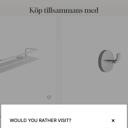
Köp tillsammans med
+ FÄRGER
 - Polerad Krom
Enkelkrok Calm - Polerad Krom
WOULD YOU RATHER VISIT?
199 kr