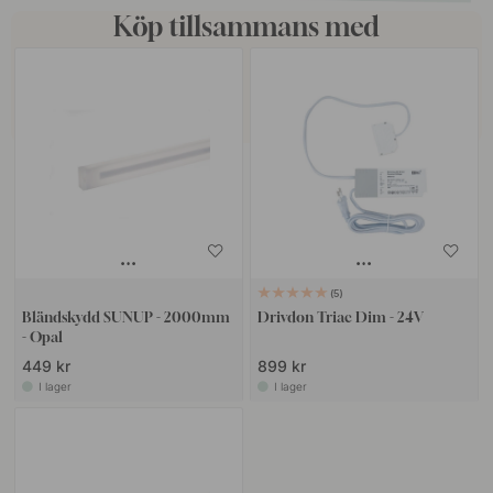
Köp tillsammans med
5
Bländskydd SUNUP - 2000mm
Drivdon Triac Dim - 24V
- Opal
449 kr
899 kr
I lager
I lager