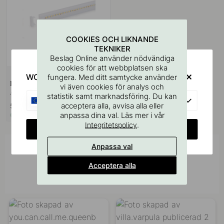
COOKIES OCH LIKNANDE
TEKNIKER
Beslag Online använder nödvändiga
cookies för att webbplatsen ska
WOULD YOU RATHER VISIT?
fungera. Med ditt samtycke använder
LED-profil SUNUP - 2000mm -
vi även cookies för analys och
Aluminium
statistik samt marknadsföring. Du kan
EU
acceptera alla, avvisa alla eller
519 kr
anpassa dina val. Läs mer i vår
I lager
.
Integritetspolicy
CHANGE COUNTRY
Anpassa val
Inspireras av andra
Acceptera alla
Tagga dina bilder med #beslagonline &
@beslagonline för att synas här!