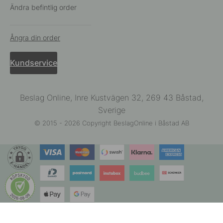
Ändra befintlig order
Ångra din order
Kundservice
Beslag Online, Inre Kustvägen 32, 269 43 Båstad,
Sverige
© 2015 - 2026 Copyright BeslagOnline i Båstad AB