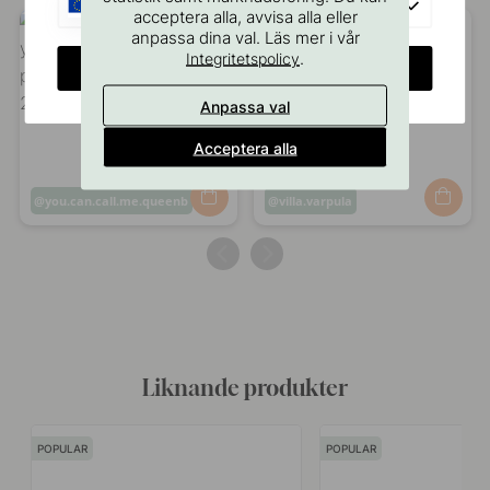
EU
acceptera alla, avvisa alla eller
anpassa dina val. Läs mer i vår
.
Integritetspolicy
CHANGE COUNTRY
Anpassa val
Acceptera alla
Inlägg
you.can.call.me.queenb
Inlägg
villa.varpula
publicerat
publicerat
av
av
Liknande produkter
POPULAR
POPULAR