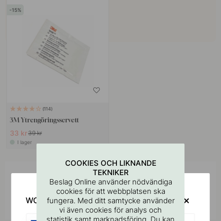
15
114
3M Ytrengöringsservett
33 kr
39 kr
I lager
COOKIES OCH LIKNANDE
TEKNIKER
Inspireras av andra
Beslag Online använder nödvändiga
cookies för att webbplatsen ska
Tagga dina bilder med #beslagonline &
WOULD YOU RATHER VISIT?
fungera. Med ditt samtycke använder
@beslagonline för att synas här!
vi även cookies för analys och
statistik samt marknadsföring. Du kan