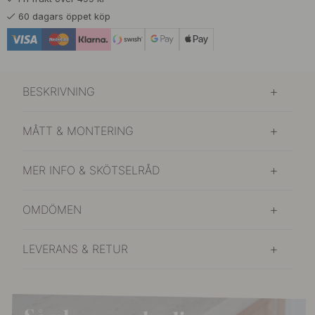
245 kr
289 kr
Polerad Mässing
60 dagars öppet köp
I lager
BESKRIVNING
MÅTT & MONTERING
MER INFO & SKÖTSELRÅD
OMDÖMEN
LEVERANS & RETUR