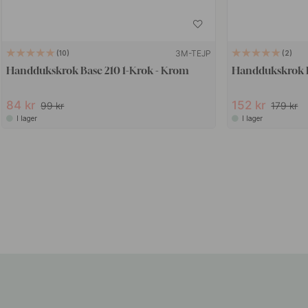
3M-TEJP
10
2
Handdukskrok Base 210 1-Krok - Krom
Handdukskrok B
84 kr
152 kr
99 kr
179 kr
I lager
I lager