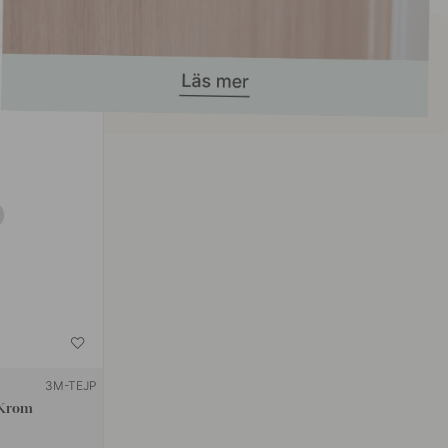
3M-TEJP
 Krom