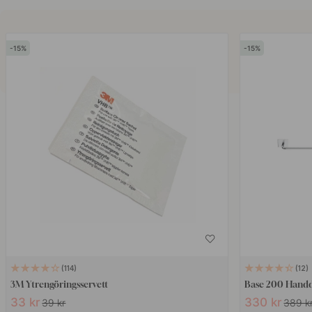
15
15
114
12
3M Ytrengöringsservett
Base 200 Handd
33 kr
330 kr
39 kr
389 k