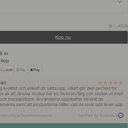
75 kr
89 kr
ostfritt Stål
I LAGER
I lager
Köp nu
75 kr
89 kr
rt
I lager
99 kr
 köp
75 kr
89 kr
 Mässing
I lager
ikt
 kvalitet och enkelt att sätta upp, vilket gör den perfekt för
ov av att skruva. Krokar har en fin krom färg och sticker ut med
och bra passform. Användarna uppskattar särskilt de
ionerna samt att produkterna håller vad de lovar och lever upp
fattning av kundrecensioner
Verified by Trustvoice