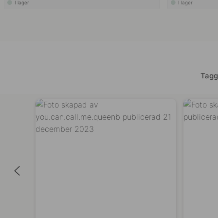
I lager
I lager
Tagg