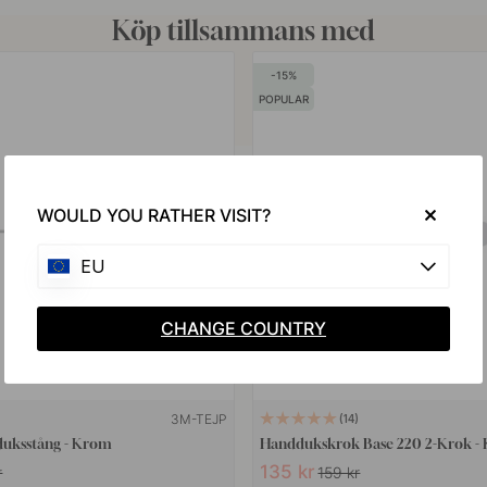
Köp tillsammans med
15
POPULAR
WOULD YOU RATHER VISIT?
EU
CHANGE COUNTRY
3M-TEJP
14
uksstång - Krom
Handdukskrok Base 220 2-Krok -
135 kr
r
159 kr