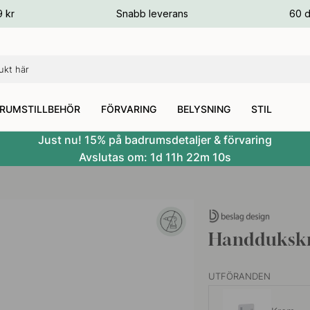
ger
9 kr
Snabb leverans
60 d
ger
ger
RUMSTILLBEHÖR
FÖRVARING
BELYSNING
STIL
Just nu! 15% på badrumsdetaljer & förvaring
Avslutas om:
1d
11h
22m
9s
Handdukskr
UTFÖRANDEN