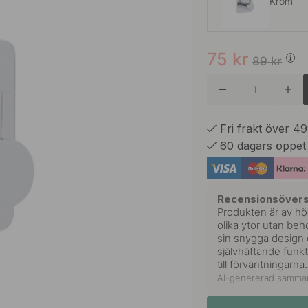
Krom
75
kr
Borstat R
89
kr
Mattsva
Fri frakt över 4
60 dagars öppet
Polerad
Recensionsövers
Produkten är av hög
olika ytor utan beh
sin snygga design 
självhäftande funkt
till förväntningarna.
AI-genererad samman