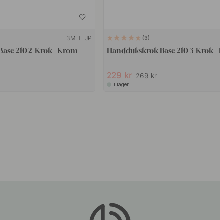
3M-TEJP
3
ase 210 2-Krok - Krom
Handdukskrok Base 210 3-Krok -
229 kr
269 kr
I lager