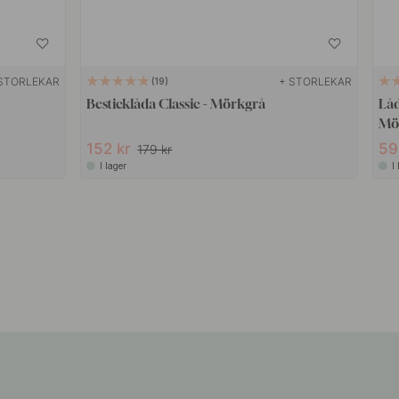
STORLEKAR
+ STORLEKAR
19
Besticklåda Classic - Mörkgrå
Låd
Mö
152 kr
59
179 kr
I lager
I