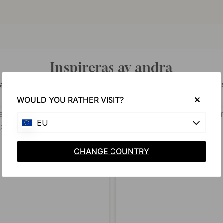
Inspireras av andra
a dina bilder med #beslagonline & @beslagonline för att synas
WOULD YOU RATHER VISIT?
EU
CHANGE COUNTRY