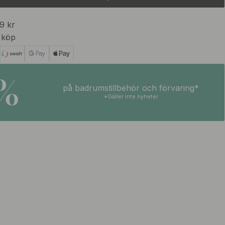
99 kr
 köp
5%
på badrumstillbehör och förvaring*
*Gäller inte nyheter