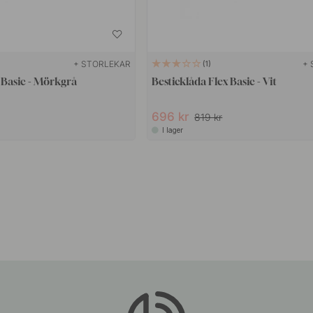
+ STORLEKAR
+ 
1
 Basic - Mörkgrå
Besticklåda Flex Basic - Vit
696 kr
819 kr
I lager