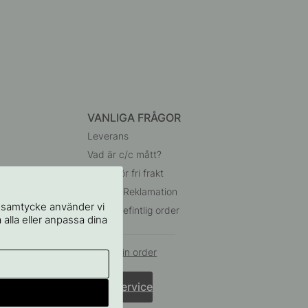
VANLIGA FRÅGOR
Leverans
Vad är c/c mått?
Villkor för fri frakt
Retur & Reklamation
t samtycke använder vi
Ändra befintlig order
 alla eller anpassa dina
Ångra din order
Kundservice