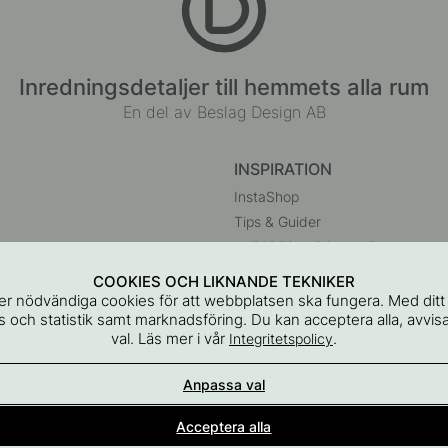
Inredningsdetaljer till hemmets alla rum
En del av Beslag Design AB
INSPIRATION
InstaShop
Tips & Guider
#YESBESLAGONLINE
Black Friday 2026
COOKIES OCH LIKNANDE TEKNIKER
r
r nödvändiga cookies för att webbplatsen ska fungera. Med dit
 och statistik samt marknadsföring. Du kan acceptera alla, avvisa
val. Läs mer i vår
.
Integritetspolicy
Anpassa val
Acceptera alla