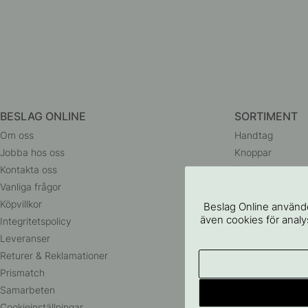
BESLAG ONLINE
SORTIMENT
Om oss
Handtag
Jobba hos oss
Knoppar
Kontakta oss
Krokar
Vanliga frågor
Dörrhandtag
Köpvillkor
Badrumstillbehö
Beslag Online använde
även cookies för analys
Integritetspolicy
Förvaring
Leveranser
Belysning
Returer & Reklamationer
Husnummer
Prismatch
Outlet
Samarbeten
Cookieinställningar