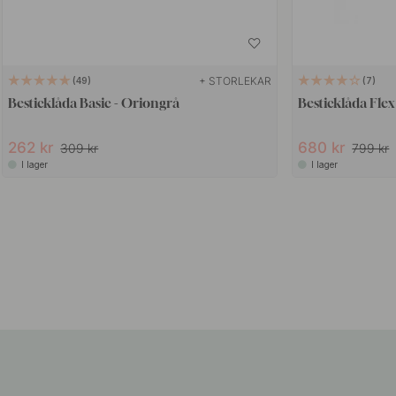
+ STORLEKAR
49
7
Besticklåda Basic - Oriongrå
Besticklåda Flex
262 kr
680 kr
309 kr
799 kr
I lager
I lager