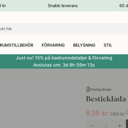
ger
9 kr
Snabb leverans
60 d
ger
ger
RUMSTILLBEHÖR
FÖRVARING
BELYSNING
STIL
Just nu! 15% på badrumsdetaljer & förvaring
Avslutas om:
3d
8h
59m
12s
Besticklåda
636
kr
749
kr