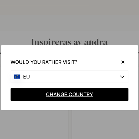
Inspireras av andra
a dina bilder med #beslagonline & @beslagonline för att synas
WOULD YOU RATHER VISIT?
EU
CHANGE COUNTRY