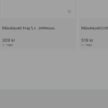
Bländskydd Twig XA - 2000mm
Bländskydd LD8
309 kr
519 kr
I lager
I lager