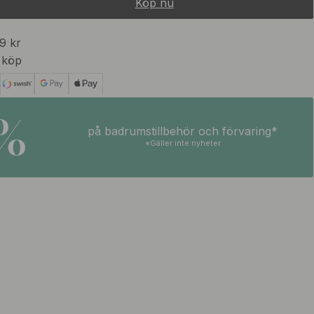
Köp nu
99 kr
 köp
5%
på badrumstillbehör och förvaring*
*Gäller inte nyheter