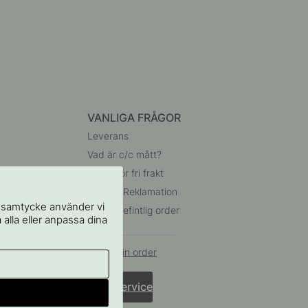
VANLIGA FRÅGOR
Leverans
Vad är c/c mått?
Villkor för fri frakt
Retur & Reklamation
t samtycke använder vi
Ändra befintlig order
 alla eller anpassa dina
Ångra din order
Kundservice