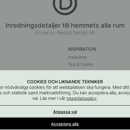
Inredningsdetaljer till hemmets alla rum
En del av Beslag Design AB
INSPIRATION
InstaShop
Tips & Guider
#YESBESLAGONLINE
Black Friday 2026
COOKIES OCH LIKNANDE TEKNIKER
r
r nödvändiga cookies för att webbplatsen ska fungera. Med dit
 och statistik samt marknadsföring. Du kan acceptera alla, avvisa
val. Läs mer i vår
.
Integritetspolicy
Anpassa val
Acceptera alla