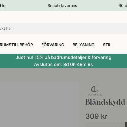
ger
9 kr
Snabb leverans
60 d
ger
ger
RUMSTILLBEHÖR
FÖRVARING
BELYSNING
STIL
Just nu! 15% på badrumsdetaljer & förvaring
Avslutas om:
3d
0h
49m
8s
Bländskydd
309
kr