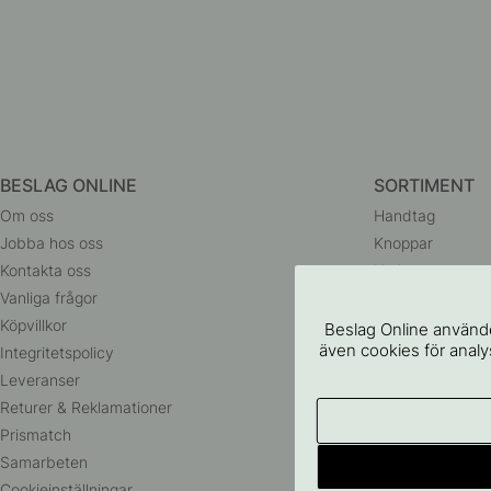
BESLAG ONLINE
SORTIMENT
Om oss
Handtag
Jobba hos oss
Knoppar
Kontakta oss
Krokar
Vanliga frågor
Dörrhandtag
Köpvillkor
Badrumstillbehö
Beslag Online använde
även cookies för analys
Integritetspolicy
Förvaring
Leveranser
Belysning
Returer & Reklamationer
Husnummer
Prismatch
Outlet
Samarbeten
Cookieinställningar