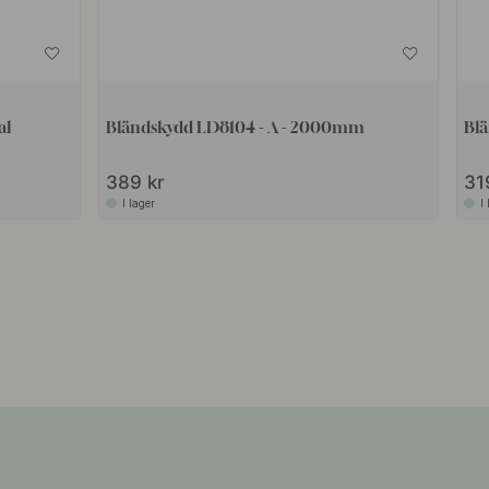
al
Bländskydd LD8104 - A - 2000mm
Bl
389 kr
31
I lager
I