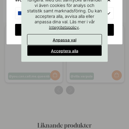
vi även cookies för analys och
Tagga dina bilder med #beslagonline &
statistik samt marknadsföring. Du kan
@beslagonline för att synas här!
EU
acceptera alla, avvisa alla eller
anpassa dina val. Läs mer i vår
.
Integritetspolicy
CHANGE COUNTRY
Anpassa val
Acceptera alla
Inlägg
you.can.call.me.queenb
Inlägg
villa.varpula
publicerat
publicerat
av
av
Liknande produkter