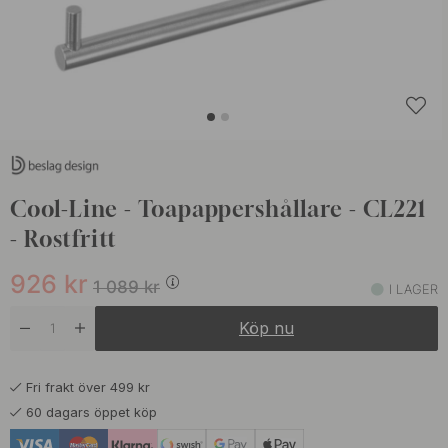
Cool-Line - Toapappershållare - CL221
- Rostfritt
926
kr
1 089
kr
I LAGER
Köp nu
Fri frakt över 499 kr
60 dagars öppet köp