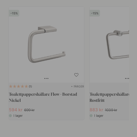
15
15
+ FÄRGER
1
Toalettpappershållare Flow - Borstad
Toalettpappershållare Sta
Nickel
Rostfritt
594 kr
883 kr
699 kr
1039 kr
I lager
I lager