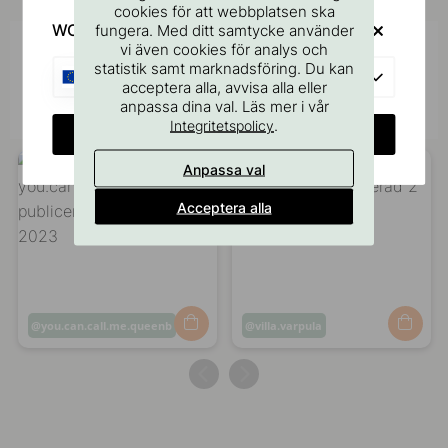
cookies för att webbplatsen ska
WOULD YOU RATHER VISIT?
fungera. Med ditt samtycke använder
vi även cookies för analys och
Inspireras av andra
statistik samt marknadsföring. Du kan
EU
Tagga dina bilder med #beslagonline &
acceptera alla, avvisa alla eller
@beslagonline för att synas här!
anpassa dina val. Läs mer i vår
.
Integritetspolicy
CHANGE COUNTRY
Anpassa val
Acceptera alla
Inlägg
you.can.call.me.queenb
Inlägg
villa.varpula
publicerat
publicerat
av
av