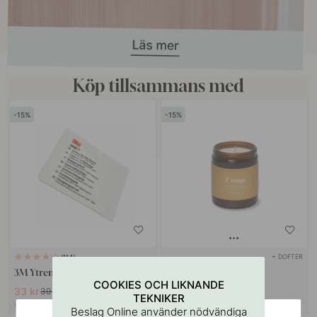
Köp tillsammans med
15
15
+ DOFTER
114
3M Ytrengöringsservett
Doftljus - Dunge - 150g
COOKIES OCH LIKNANDE
33 kr
245 kr
39 kr
289 kr
TEKNIKER
I lager
I lager
Beslag Online använder nödvändiga