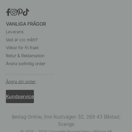
VANLIGA FRÅGOR
Leverans
Vad är c/c mått?
Villkor för fri frakt
Retur & Reklamation
Ändra befintlig order
Ångra din order
Kundservice
Beslag Online, Inre Kustvägen 32, 269 43 Båstad,
Sverige
© 2015 - 2026 Copyright BeslagOnline i Båstad AB