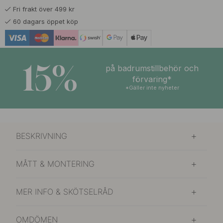
Fri frakt över 499 kr
357 kr
419 kr
Gryningsljus
60 dagars öppet köp
I lager
357 kr
419 kr
Kalfjäll
I lager
15%
på badrumstillbehör och
357 kr
419 kr
förvaring*
Kåda
I lager
*Gäller inte nyheter
357 kr
419 kr
Norrsken
I lager
BESKRIVNING
357 kr
419 kr
Skare
I lager
MÅTT & MONTERING
MER INFO & SKÖTSELRÅD
OMDÖMEN