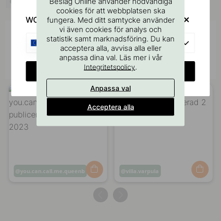
Beslag Online använder nödvändiga
I lager
cookies för att webbplatsen ska
WOULD YOU RATHER VISIT?
fungera. Med ditt samtycke använder
vi även cookies för analys och
Inspireras av andra
statistik samt marknadsföring. Du kan
EU
acceptera alla, avvisa alla eller
Tagga dina bilder med #beslagonline &
anpassa dina val. Läs mer i vår
@beslagonline för att synas här!
.
Integritetspolicy
CHANGE COUNTRY
Anpassa val
Acceptera alla
Inlägg
you.can.call.me.queenb
Inlägg
villa.varpula
publicerat
publicerat
av
av