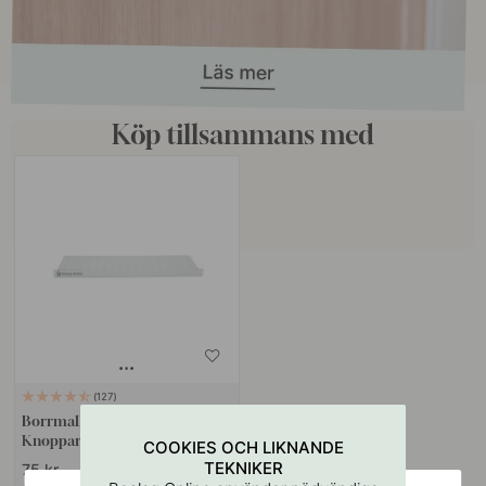
Köp tillsammans med
127
Borrmall för Handtag &
Knoppar
COOKIES OCH LIKNANDE
TEKNIKER
75 kr