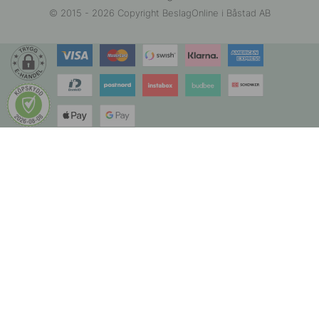
© 2015 - 2026 Copyright BeslagOnline i Båstad AB