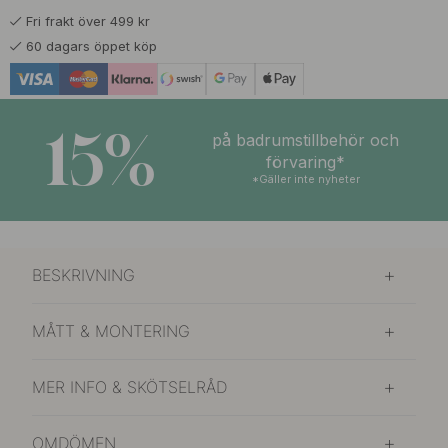
Fri frakt över 499 kr
60 dagars öppet köp
15%
på badrumstillbehör och
förvaring*
*Gäller inte nyheter
BESKRIVNING
MÅTT & MONTERING
MER INFO & SKÖTSELRÅD
OMDÖMEN