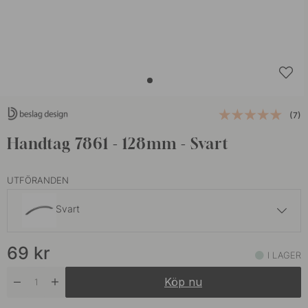
(7)
Handtag 7861 - 128mm - Svart
UTFÖRANDEN
Svart
69 kr
69
kr
Aluminiumfinish
I LAGER
I lager
Köp nu