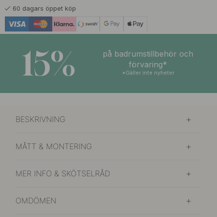
60 dagars öppet köp
15%
på badrumstillbehör och
förvaring*
*Gäller inte nyheter
BESKRIVNING
MÅTT & MONTERING
MER INFO & SKÖTSELRÅD
OMDÖMEN