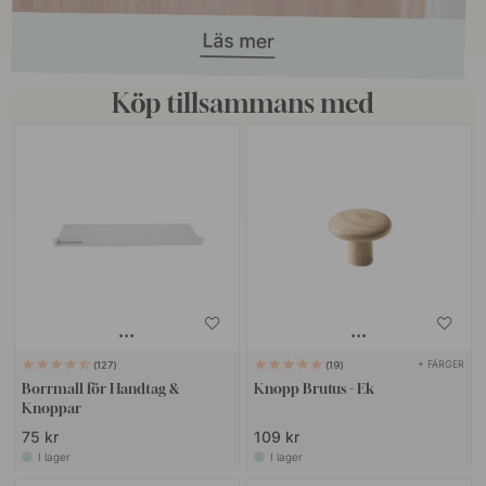
Köp tillsammans med
+ FÄRGER
127
19
Borrmall för Handtag &
Knopp Brutus - Ek
Knoppar
75 kr
109 kr
I lager
I lager