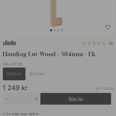
(3)
Handtag Luv Wood - 384mm - Ek
VÄLJ C/C
384mm
992mm
1 249
kr
I LAGER
Köp nu
Fri frakt över 499 kr