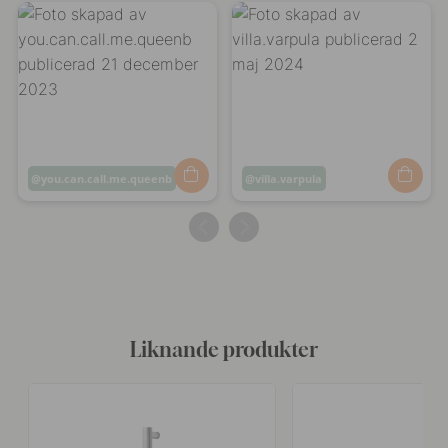
Inlägg
you.can.call.me.queenb
Inlägg
villa.varpula
publicerat
publicerat
av
av
Liknande produkter