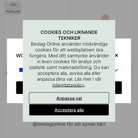
20
POPULAR
COOKIES OCH LIKNANDE
TEKNIKER
Beslag Online använder nödvändiga
cookies för att webbplatsen ska
WOULD YOU RATHER VISIT?
fungera. Med ditt samtycke använder
vi även cookies för analys och
statistik samt marknadsföring. Du kan
+ FÄRGER
+ FÄRGER
29
EU
acceptera alla, avvisa alla eller
Knopp Tuba - Ek
Krok Luv - Ek
anpassa dina val. Läs mer i vår
87 kr
559 kr
109 kr
.
Integritetspolicy
CHANGE COUNTRY
I lager
I lager
Anpassa val
Inspireras av andra
Acceptera alla
Tagga dina bilder med #beslagonline &
@beslagonline för att synas här!