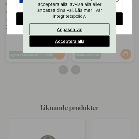
EU
acceptera alla, avvisa alla eller
anpassa dina val. Läs mer i vår
.
Integritetspolicy
CHANGE COUNTRY
Anpassa val
Acceptera alla
Inlägg
you.can.call.me.queenb
Inlägg
villa.varpula
publicerat
publicerat
av
av
Liknande produkter