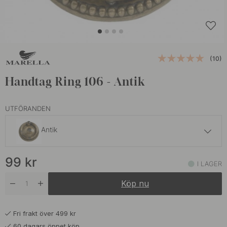
(10)
Handtag Ring 106 - Antik
UTFÖRANDEN
Antik
59 kr
99
kr
Antik
I LAGER
I lager
Köp nu
Fri frakt över 499 kr
60 dagars öppet köp