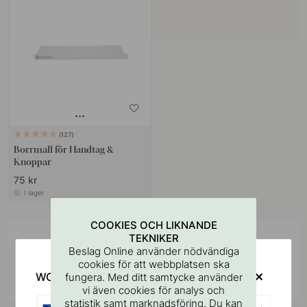
127
Borrmall för Handtag &
Knoppar
75 kr
I lager
COOKIES OCH LIKNANDE
TEKNIKER
Inspireras av andra
Beslag Online använder nödvändiga
cookies för att webbplatsen ska
Tagga dina bilder med #beslagonline &
@beslagonline för att synas här!
WOULD YOU RATHER VISIT?
fungera. Med ditt samtycke använder
vi även cookies för analys och
statistik samt marknadsföring. Du kan