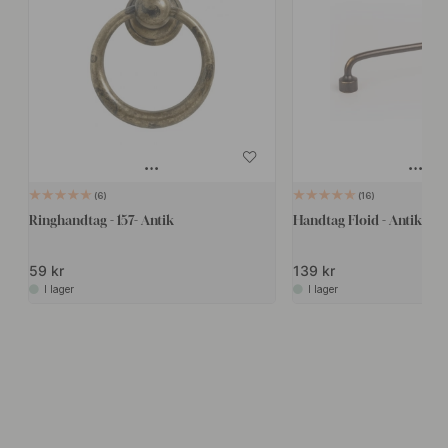
6
16
Ringhandtag - 157- Antik
Handtag Floid - Antik Mäs
59 kr
139 kr
I lager
I lager