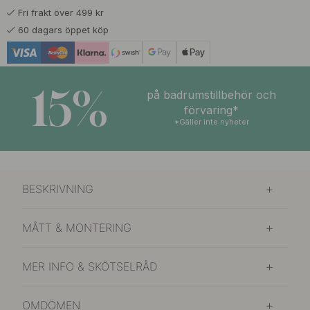
Fri frakt över 499 kr
220 kr
259 kr
Northern Dawn
60 dagars öppet köp
I lager
15%
på badrumstillbehör och
förvaring*
*Gäller inte nyheter
BESKRIVNING
MÅTT & MONTERING
MER INFO & SKÖTSELRÅD
OMDÖMEN