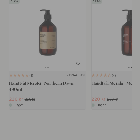
15
15
PASSAR BASE
8
4
Handtvål Meraki - Northern Dawn
Handtvål Meraki - Meado
490ml
220 kr
220 kr
259 kr
259 kr
I lager
I lager