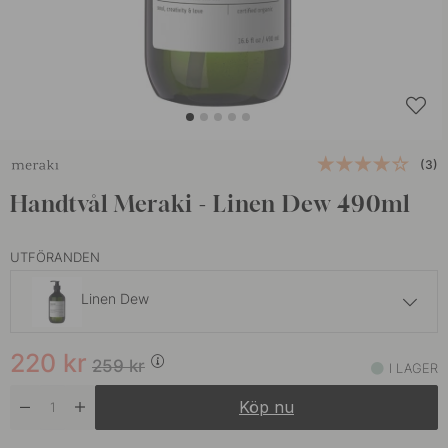
(3)
Handtvål Meraki - Linen Dew 490ml
UTFÖRANDEN
Linen Dew
220 kr
259 kr
220
kr
Harvest Moon
259
kr
I LAGER
I lager
Köp nu
220 kr
259 kr
Meadow Bliss
I lager