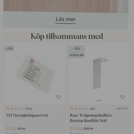
Köp tillsammans med
15
20
POPULAR
3M-TEJP
114
62
3M Ytrengöringsservett
Base Tvålpumpshållare -
Borstat Rostfritt Stål
33 kr
214 kr
39 kr
269 kr