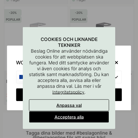
I lager
I lager
20
20
POPULAR
POPULAR
COOKIES OCH LIKNANDE
TEKNIKER
Beslag Online använder nödvändiga
cookies för att webbplatsen ska
WOULD YOU RATHER VISIT?
fungera. Med ditt samtycke använder
vi även cookies för analys och
statistik samt marknadsföring. Du kan
3M-TEJP
3M-TEJP
108
122
EU
acceptera alla, avvisa alla eller
Base Tvålpumpshållare - Krom
Base Tvålpumpshållare -
anpassa dina val. Läs mer i vår
Mattsvart
.
Integritetspolicy
CHANGE COUNTRY
214 kr
214 kr
269 kr
269 kr
I lager
I lager
Anpassa val
Acceptera alla
Inspireras av andra
Tagga dina bilder med #beslagonline &
@beslagonline för att synas här!