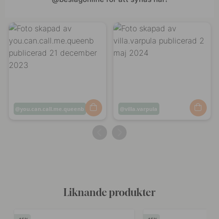
Inlägg
you.can.call.me.queenb
Inlägg
villa.varpula
publicerat
publicerat
av
av
Liknande produkter