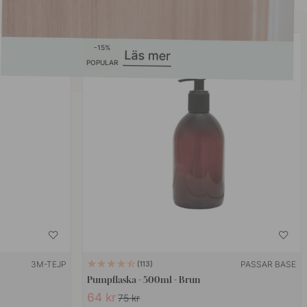
15
POPULAR
3M-TEJP
PASSAR BASE
113
Pumpflaska - 500ml - Brun
64 kr
75 kr