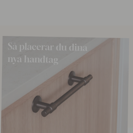
25 kr
29 kr
o
I lager