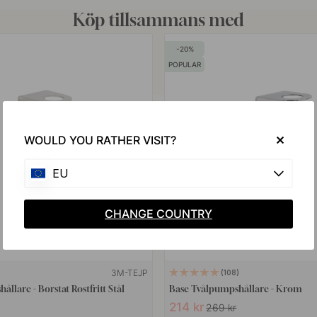
Köp tillsammans med
20
POPULAR
WOULD YOU RATHER VISIT?
EU
CHANGE COUNTRY
3M-TEJP
108
llare - Borstat Rostfritt Stål
Base Tvålpumpshållare - Krom
214 kr
269 kr