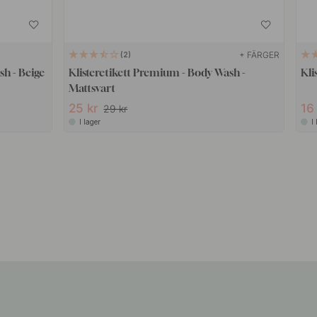
+ FÄRGER
2
sh - Beige
Klisteretikett Premium - Body Wash -
Kli
Mattsvart
25 kr
16
29 kr
I lager
I