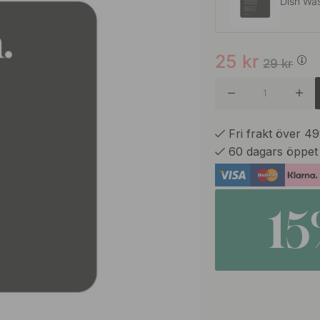
Dish Wa
25
kr
Body W
29
kr
Body W
Fri frakt över 4
60 dagars öppet
Conditio
1
Conditio
Dish Wa