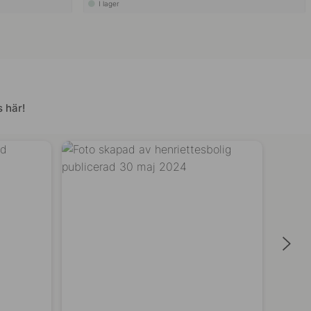
I lager
 här!