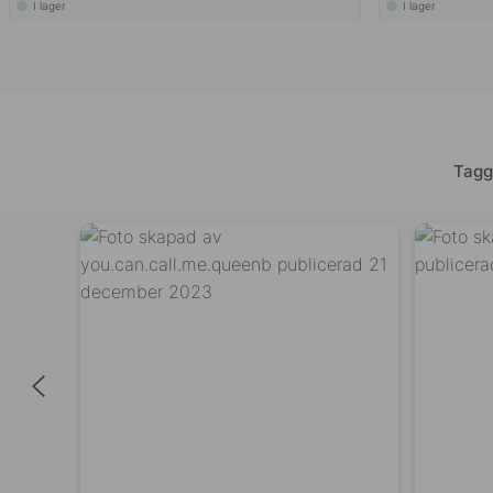
I lager
I lager
Tagg