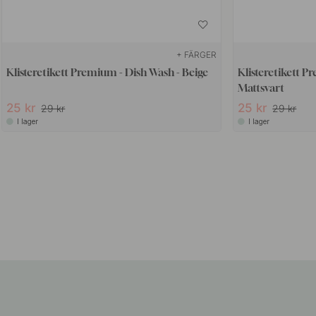
+ FÄRGER
Klisteretikett Premium - Dish Wash - Beige
Klisteretikett 
Mattsvart
25 kr
25 kr
29 kr
29 kr
I lager
I lager