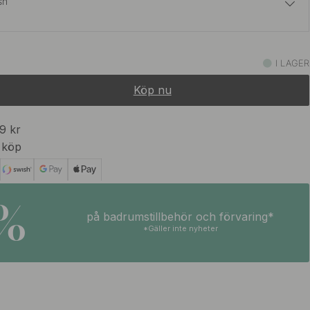
sh
25 kr
29 kr
ash
I LAGER
I lager
Köp nu
25 kr
29 kr
ash
I lager
99 kr
 köp
25 kr
29 kr
ner
I lager
5%
på badrumstillbehör och förvaring*
25 kr
29 kr
ner
*Gäller inte nyheter
I lager
25 kr
29 kr
sh
I lager