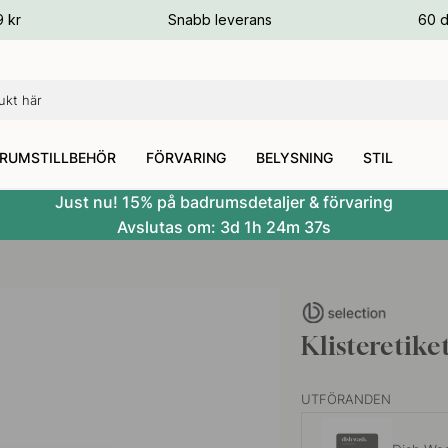
ger
9 kr
Snabb leverans
60 d
ger
ger
RUMSTILLBEHÖR
FÖRVARING
BELYSNING
STIL
Just nu! 15% på badrumsdetaljer & förvaring
Avslutas om:
3d
1h
24m
36s
Klisteretik
UTFÖRANDEN