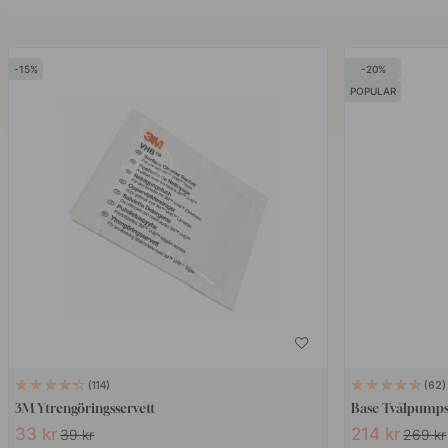
15
20
POPULAR
114
62
3M Ytrengöringsservett
Base Tvålpumpshå
33 kr
214 kr
39 kr
269 kr