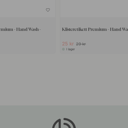
Premium - Hand Wash -
Klisteretikett Premium - Hand Wa
25 kr
29 kr
I lager