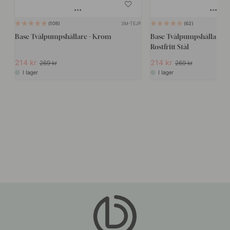
3M-TEJP
108
62
Base Tvålpumpshållare - Krom
Base Tvålpumpshållare - 
Rostfritt Stål
214 kr
214 kr
269 kr
269 kr
I lager
I lager