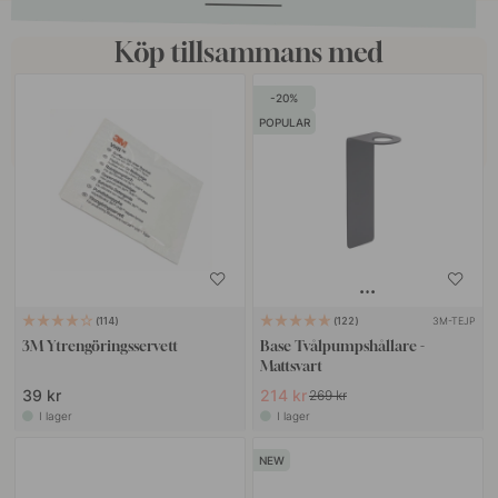
Köp tillsammans med
20
POPULAR
3M-TEJP
114
122
3M Ytrengöringsservett
Base Tvålpumpshållare -
Mattsvart
39 kr
214 kr
269 kr
I lager
I lager