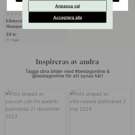
Anpassa val
+ FÄRGER
1
Acceptera alla
Klisteretikett Premium -
Shampoo - Mattsvart
29 kr
I lager
Inspireras av andra
Tagga dina bilder med #beslagonline &
@beslagonline för att synas här!