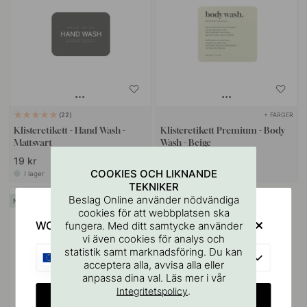
+ FÄRGER
22
Klisteretikett - Hand Wash -
Klisteretikett Premium - Body
Mattsvart
Wash - Beige
19 kr
29 kr
COOKIES OCH LIKNANDE
I lager
I lager
TEKNIKER
Beslag Online använder nödvändiga
cookies för att webbplatsen ska
WOULD YOU RATHER VISIT?
fungera. Med ditt samtycke använder
vi även cookies för analys och
statistik samt marknadsföring. Du kan
EU
acceptera alla, avvisa alla eller
anpassa dina val. Läs mer i vår
.
Integritetspolicy
CHANGE COUNTRY