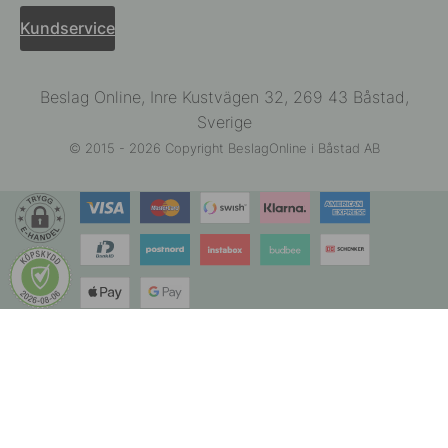
Kundservice
Beslag Online, Inre Kustvägen 32, 269 43 Båstad,
Sverige
© 2015 - 2026 Copyright BeslagOnline i Båstad AB