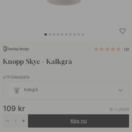
(2)
Knopp Skye - Kalkgrå
UTFÖRANDEN
Kalkgrå
109 kr
109
kr
Grafitgrå
I LAGER
I lager
Köp nu
109 kr
Mattsvart
I lager