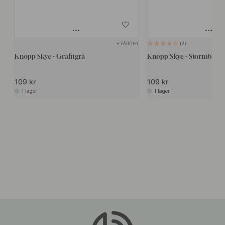
+ FÄRGER
2
Knopp Skye - Grafitgrå
Knopp Skye - Stormblå
109 kr
109 kr
I lager
I lager