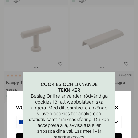
I lager
I lager
+ FÄRGER
+ LÄNGDER
3
15
Knopp T Viva - Kalkgrå
Profilhandtag Side - Kalkgrå
COOKIES OCH LIKNANDE
TEKNIKER
169 kr
85 kr
Beslag Online använder nödvändiga
I lager
I lager
cookies för att webbplatsen ska
WOULD YOU RATHER VISIT?
fungera. Med ditt samtycke använder
vi även cookies för analys och
statistik samt marknadsföring. Du kan
EU
acceptera alla, avvisa alla eller
anpassa dina val. Läs mer i vår
.
Integritetspolicy