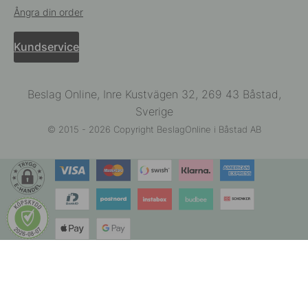
Ångra din order
Kundservice
Beslag Online, Inre Kustvägen 32, 269 43 Båstad,
Sverige
© 2015 - 2026 Copyright BeslagOnline i Båstad AB