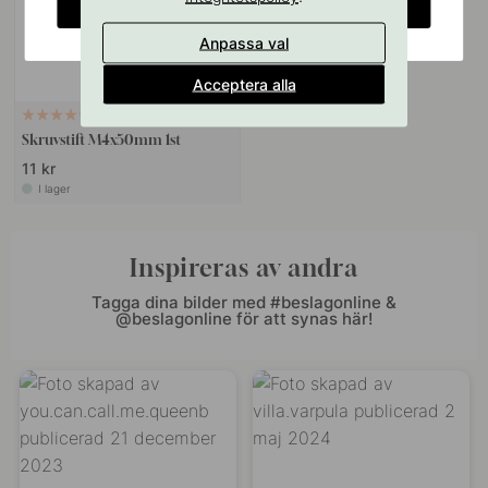
CHANGE COUNTRY
Anpassa val
Acceptera alla
VÄGGFÄSTE
10
Skruvstift M4x50mm 1st
11 kr
I lager
Inspireras av andra
Tagga dina bilder med #beslagonline &
@beslagonline för att synas här!