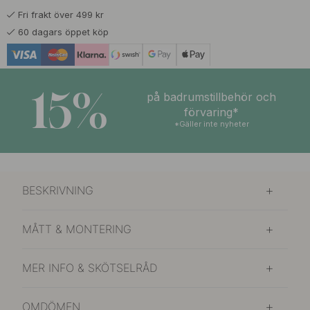
Fri frakt över 499 kr
109 kr
Salviagrön
60 dagars öppet köp
I lager
109 kr
Stormblå
I lager
15%
på badrumstillbehör och
förvaring*
*Gäller inte nyheter
BESKRIVNING
MÅTT & MONTERING
MER INFO & SKÖTSELRÅD
OMDÖMEN