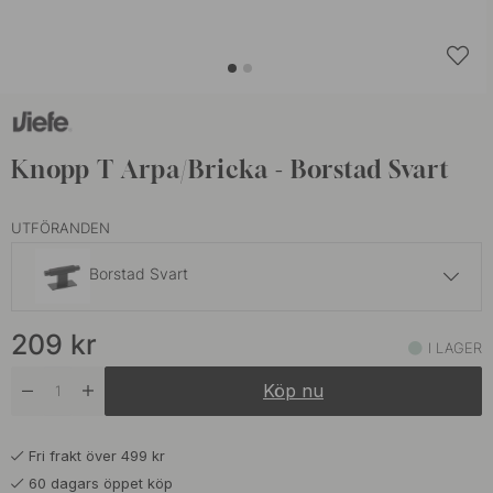
Knopp T Arpa/Bricka - Borstad Svart
UTFÖRANDEN
Borstad Svart
239 kr
209
kr
Antik Mässing
I LAGER
I lager
Köp nu
209 kr
Borstad Mässing
I lager
Fri frakt över 499 kr
209 kr
Rostfritt Stål Finish
60 dagars öppet köp
I lager