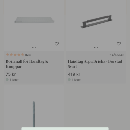
+ LÄNGDER
127
Borrmall för Handtag &
Handtag Arpa/Bricka - Borstad
Knoppar
Svart
75 kr
419 kr
I lager
I lager