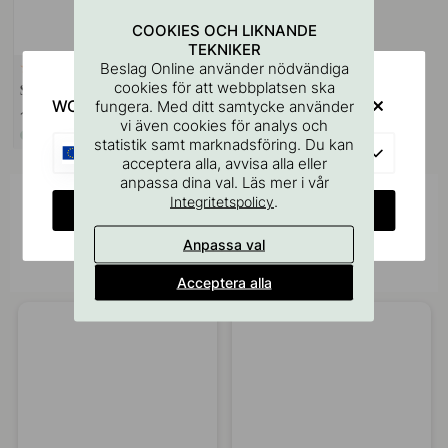
COOKIES OCH LIKNANDE
TEKNIKER
Beslag Online använder nödvändiga
VÄGGFÄSTE
9
cookies för att webbplatsen ska
Skruvstift M4x50mm 1st
WOULD YOU RATHER VISIT?
fungera. Med ditt samtycke använder
11 kr
vi även cookies för analys och
I lager
statistik samt marknadsföring. Du kan
EU
acceptera alla, avvisa alla eller
anpassa dina val. Läs mer i vår
.
Integritetspolicy
Inspireras av andra
CHANGE COUNTRY
Tagga dina bilder med #beslagonline &
Anpassa val
@beslagonline för att synas här!
Acceptera alla