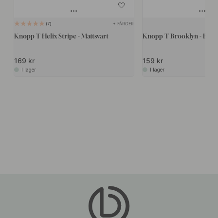
+ FÄRGER
7
Knopp T Helix Stripe - Mattsvart
Knopp T Brooklyn - Borst
169 kr
159 kr
I lager
I lager