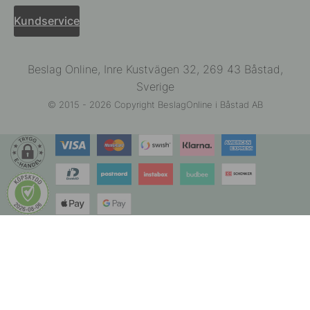
Kundservice
Beslag Online, Inre Kustvägen 32, 269 43 Båstad,
Sverige
© 2015 - 2026 Copyright BeslagOnline i Båstad AB