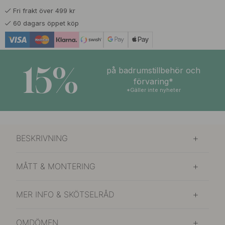
Fri frakt över 499 kr
289 kr
Borstad Mässing
60 dagars öppet köp
I lager
15%
på badrumstillbehör och
förvaring*
*Gäller inte nyheter
BESKRIVNING
MÅTT & MONTERING
MER INFO & SKÖTSELRÅD
OMDÖMEN