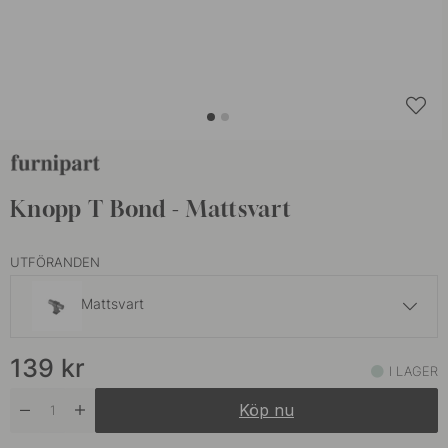
Knopp T Bond - Mattsvart
UTFÖRANDEN
Mattsvart
139 kr
139
kr
Borstad Mässing
I LAGER
I lager
Köp nu
289 kr
Rostfri Look
I lager