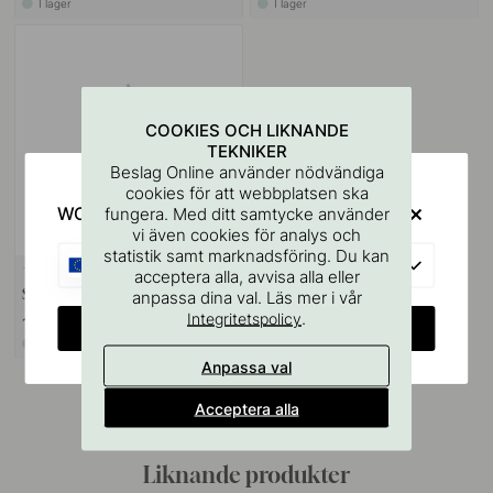
I lager
I lager
COOKIES OCH LIKNANDE
TEKNIKER
Beslag Online använder nödvändiga
cookies för att webbplatsen ska
WOULD YOU RATHER VISIT?
fungera. Med ditt samtycke använder
vi även cookies för analys och
statistik samt marknadsföring. Du kan
EU
VÄGGFÄSTE
10
acceptera alla, avvisa alla eller
Skruvstift M4x50mm 1st
anpassa dina val. Läs mer i vår
.
Integritetspolicy
11 kr
CHANGE COUNTRY
I lager
Anpassa val
Acceptera alla
Liknande produkter