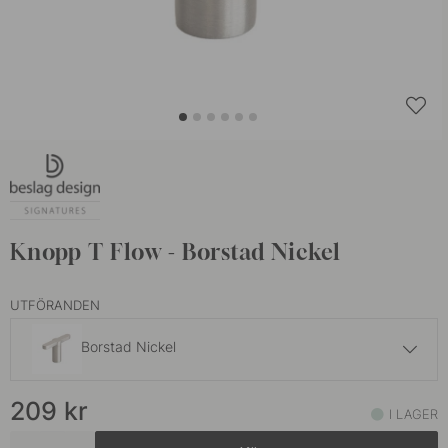
Knopp T Flow - Borstad Nickel
UTFÖRANDEN
Borstad Nickel
209 kr
209
kr
Brunerad Mässing
I LAGER
I lager