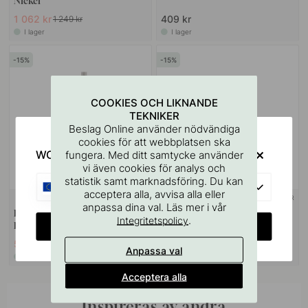
Nickel
1 062 kr
409 kr
1 249 kr
I lager
I lager
15
15
COOKIES OCH LIKNANDE
TEKNIKER
Beslag Online använder nödvändiga
cookies för att webbplatsen ska
WOULD YOU RATHER VISIT?
fungera. Med ditt samtycke använder
vi även cookies för analys och
statistik samt marknadsföring. Du kan
EU
acceptera alla, avvisa alla eller
+ FÄRGER
+ FÄRGER
1
anpassa dina val. Läs mer i vår
Reservpappershållare Flow -
Toalettpappershållare Flow -
.
Integritetspolicy
CHANGE COUNTRY
Borstad Nickel
Borstad Nickel
594 kr
594 kr
699 kr
699 kr
Anpassa val
I lager
I lager
Acceptera alla
Inspireras av andra