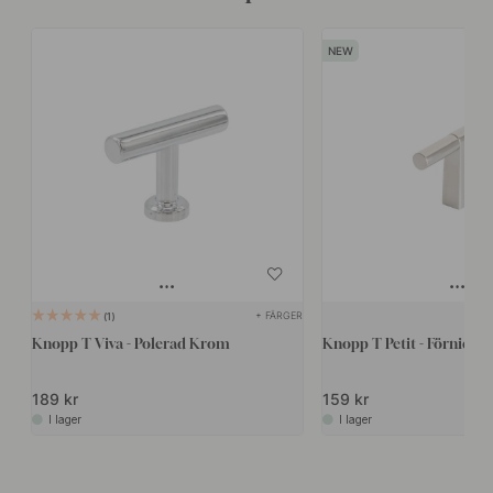
+ FÄRGER
1
Knopp T Viva - Polerad Krom
Knopp T Petit - Förnickla
189 kr
159 kr
I lager
I lager