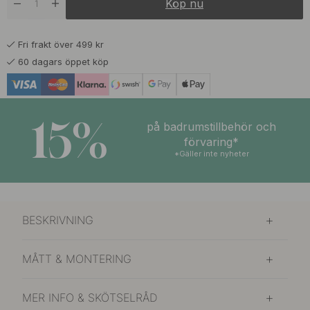
Köp nu
209 kr
Mattsvart
I lager
Fri frakt över 499 kr
189 kr
Polerad Krom
60 dagars öppet köp
I lager
15%
på badrumstillbehör och
förvaring*
*Gäller inte nyheter
BESKRIVNING
MÅTT & MONTERING
MER INFO & SKÖTSELRÅD