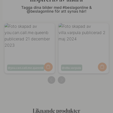
Tagga dina bilder med #beslagonline &
@beslagonline för att synas här!
Inlägg
you.can.call.me.queenb
Inlägg
villa.varpula
publicerat
publicerat
av
av
Liknande produkter