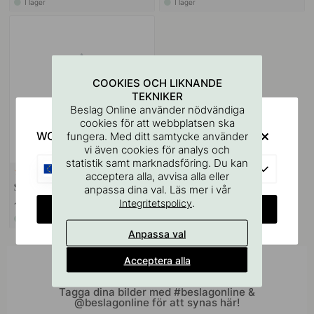
I lager
I lager
COOKIES OCH LIKNANDE
TEKNIKER
Beslag Online använder nödvändiga
cookies för att webbplatsen ska
WOULD YOU RATHER VISIT?
fungera. Med ditt samtycke använder
vi även cookies för analys och
statistik samt marknadsföring. Du kan
EU
VÄGGFÄSTE
10
acceptera alla, avvisa alla eller
Skruvstift M4x50mm 1st
anpassa dina val. Läs mer i vår
.
Integritetspolicy
11 kr
CHANGE COUNTRY
I lager
Anpassa val
Acceptera alla
Inspireras av andra
Tagga dina bilder med #beslagonline &
@beslagonline för att synas här!