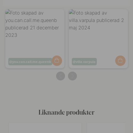
Inlägg
you.can.call.me.queenb
Inlägg
villa.varpula
publicerat
publicerat
av
av
Liknande produkter