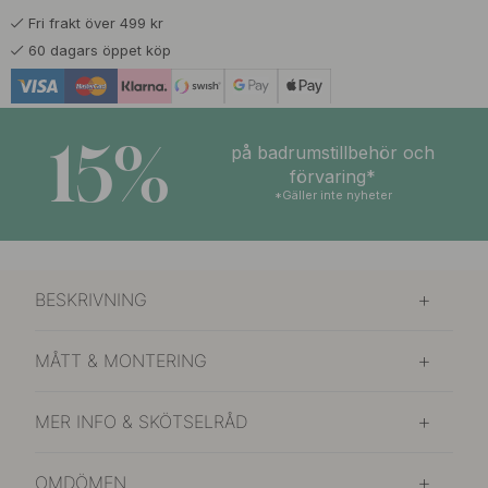
Fri frakt över 499 kr
60 dagars öppet köp
15%
på badrumstillbehör och
förvaring*
*Gäller inte nyheter
BESKRIVNING
MÅTT & MONTERING
MER INFO & SKÖTSELRÅD
OMDÖMEN