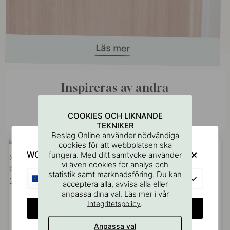
Inspireras av andra
Tagga dina bilder med #beslagonline &
@beslagonline för att synas här!
COOKIES OCH LIKNANDE
TEKNIKER
Beslag Online använder nödvändiga
cookies för att webbplatsen ska
WOULD YOU RATHER VISIT?
fungera. Med ditt samtycke använder
vi även cookies för analys och
statistik samt marknadsföring. Du kan
EU
acceptera alla, avvisa alla eller
anpassa dina val. Läs mer i vår
.
Integritetspolicy
CHANGE COUNTRY
Anpassa val
Inlägg
you.can.call.me.queenb
Inlägg
villa.varpula