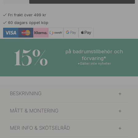
Krom
I lager
Fri frakt över 499 kr
6 371 kr
7 495 kr
Mattsvart
60 dagars öppet köp
I lager
6 286 kr
7 395 kr
Rostfritt Stål
I lager
15%
på badrumstillbehör och
förvaring*
*Gäller inte nyheter
BESKRIVNING
MÅTT & MONTERING
MER INFO & SKÖTSELRÅD