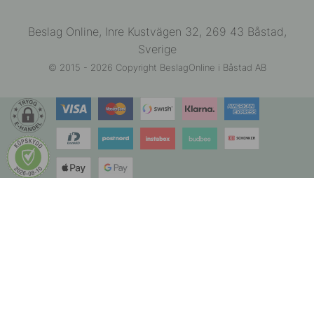
Beslag Online, Inre Kustvägen 32, 269 43 Båstad,
Sverige
© 2015 - 2026 Copyright BeslagOnline i Båstad AB