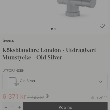
Köksblandare London - Utdragbart
Munstycke - Old Silver
UTFÖRANDEN
Old Silver
6 371 kr
7 495 kr
6 371
kr
Kaffe
7 495
kr
I LAGER
I lager
Köp nu
5 351 kr
6 295 kr