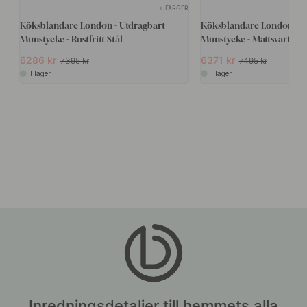
+ FÄRGER
Köksblandare London - Utdragbart
Köksblandare London - U
Munstycke - Rostfritt Stål
Munstycke - Mattsvart
6286 kr
6371 kr
7395 kr
7495 kr
I lager
I lager
Inredningsdetaljer till hemmets alla