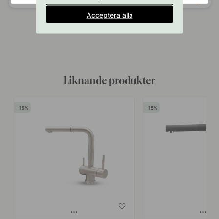
publicerat
publicerat
Acceptera alla
av
av
Liknande produkter
15
15