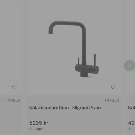
+ FÄRGER
+ FÄRGER
Köksblandare Rom - Silgranit Svart
Kö
5295 kr
49
I lager
I