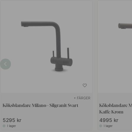
+ FÄRGER
Köksblandare Milano - Silgranit Svart
Köksblandare Mi
Kaffe/Krom
5295 kr
4995 kr
I lager
I lager