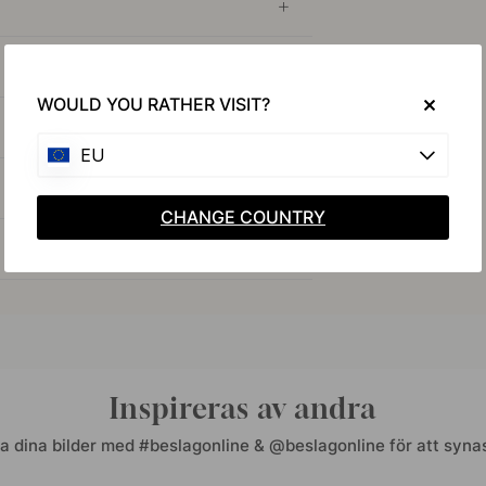
WOULD YOU RATHER VISIT?
EU
CHANGE COUNTRY
Inspireras av andra
a dina bilder med #beslagonline & @beslagonline för att synas