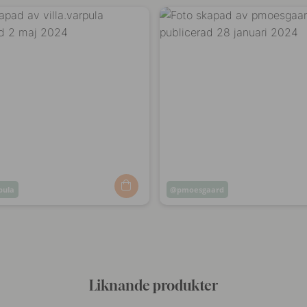
rpula
Inlägg
pmoesgaard
at
publicerat
av
Liknande produkter