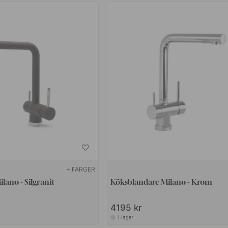
+ FÄRGER
lano - Silgranit
Köksblandare Milano - Krom
4195 kr
I lager