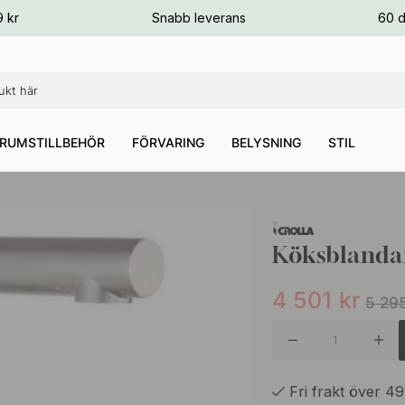
ger
9 kr
Snabb leverans
60 d
ger
ger
RUMSTILLBEHÖR
FÖRVARING
BELYSNING
STIL
Köksblandar
4 501
kr
5 29
Fri frakt över 4