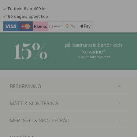
Fri frakt över 499 kr
279 kr
Vit
60 dagars öppet köp
I lager
15%
på badrumstillbehör och
förvaring*
*Gäller inte nyheter
BESKRIVNING
MÅTT & MONTERING
MER INFO & SKÖTSELRÅD