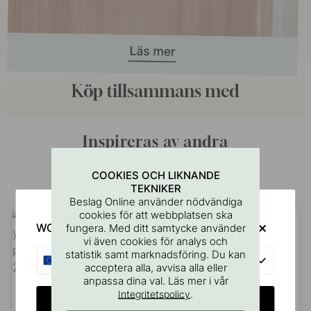
Köp tillsammans med
Inspireras av andra
Tagga dina bilder med #beslagonline &
@beslagonline för att synas här!
COOKIES OCH LIKNANDE
TEKNIKER
Beslag Online använder nödvändiga
cookies för att webbplatsen ska
WOULD YOU RATHER VISIT?
fungera. Med ditt samtycke använder
vi även cookies för analys och
statistik samt marknadsföring. Du kan
EU
acceptera alla, avvisa alla eller
anpassa dina val. Läs mer i vår
.
Integritetspolicy
CHANGE COUNTRY