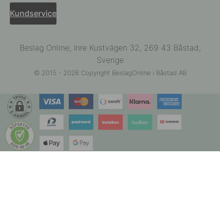
Kundservice
Beslag Online, Inre Kustvägen 32, 269 43 Båstad,
Sverige
© 2015 - 2026 Copyright BeslagOnline i Båstad AB