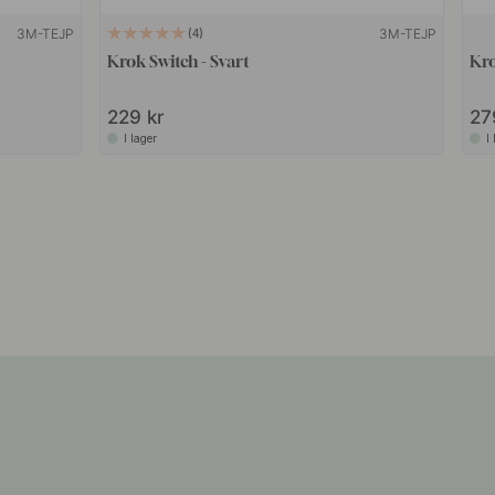
3M-TEJP
3M-TEJP
4
Krok Switch - Svart
Kro
229 kr
27
I lager
I