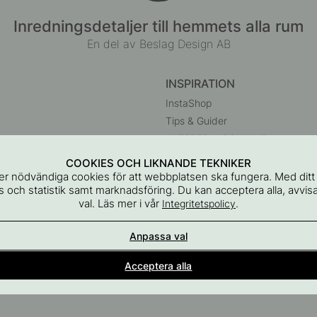
Inredningsdetaljer till hemmets alla rum
En del av Beslag Design AB
INSPIRATION
InstaShop
Tips & Guider
#YESBESLAGONLINE
Black Friday 2026
COOKIES OCH LIKNANDE TEKNIKER
r
r nödvändiga cookies för att webbplatsen ska fungera. Med dit
 och statistik samt marknadsföring. Du kan acceptera alla, avvisa
val. Läs mer i vår
.
Integritetspolicy
Anpassa val
Acceptera alla