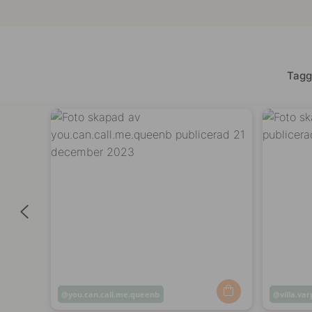
Tagg
Inlägg
you.can.call.me.queenb
Inlägg
villa.va
publicerat
publicer