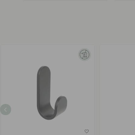
av
av