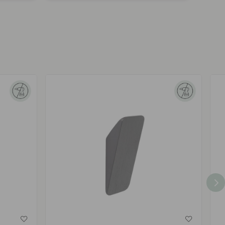
av
av