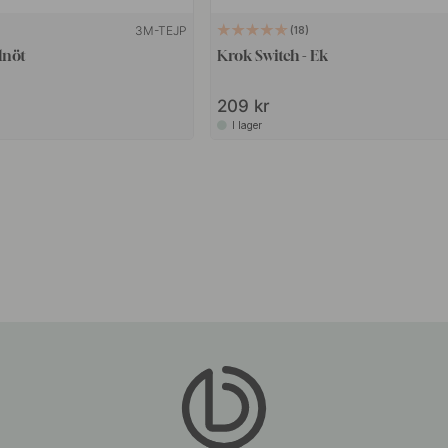
3M-TEJP
18
lnöt
Krok Switch - Ek
209 kr
I lager