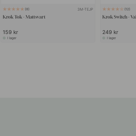
3M-TEJP
8
12
Krok Tok - Mattsvart
Krok Switch - Va
159 kr
249 kr
I lager
I lager