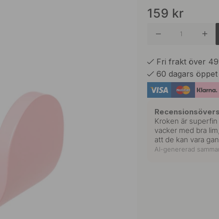
159
kr
Mattsva
Mattvit
Fri frakt över 4
60 dagars öppet
Recensionsövers
Kroken är superfin 
vacker med bra lim
att de kan vara gan
AI-genererad samman