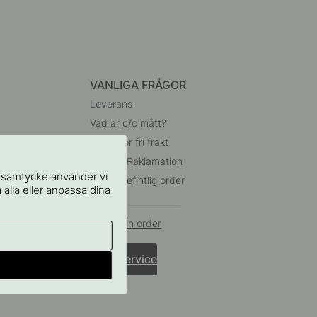
VANLIGA FRÅGOR
Leverans
Vad är c/c mått?
Villkor för fri frakt
Retur & Reklamation
t samtycke använder vi
Ändra befintlig order
 alla eller anpassa dina
Ångra din order
Kundservice