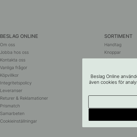
BESLAG ONLINE
SORTIMENT
Om oss
Handtag
Jobba hos oss
Knoppar
Kontakta oss
Krokar
Vanliga frågor
Dörrhandtag
Köpvillkor
Badrumstillbehö
Beslag Online använde
även cookies för analys
Integritetspolicy
Förvaring
Leveranser
Belysning
Returer & Reklamationer
Husnummer
Prismatch
Outlet
Samarbeten
Cookieinställningar