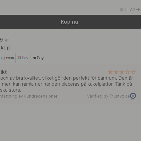
159 kr
rt
I LAGER
I lager
Köp nu
159 kr
I lager
99 kr
 köp
ikt
och av bra kvalitet, vilket gör den perfekt för barnrum. Den är
, men kan ramla ner när den placeras på kakelplattor. Tänk på
ska stora.
fattning av kundrecensioner
Verified by Trustvoice