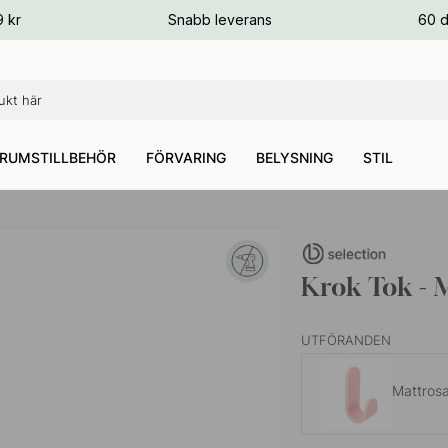
ger
9 kr
Snabb leverans
60 d
ger
ger
RUMSTILLBEHÖR
FÖRVARING
BELYSNING
STIL
Krok Tok - 
UTFÖRANDEN
Mattros