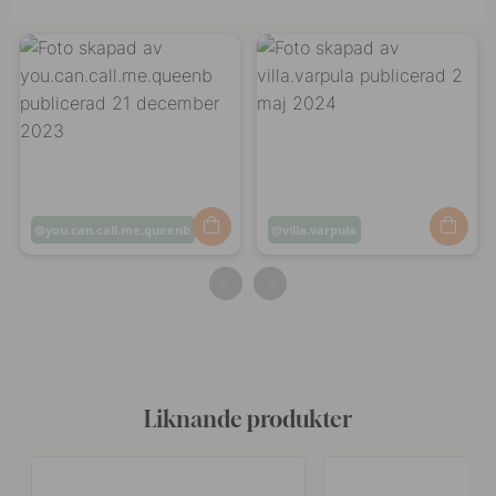
Inlägg
you.can.call.me.queenb
Inlägg
villa.varpula
publicerat
publicerat
av
av
Liknande produkter