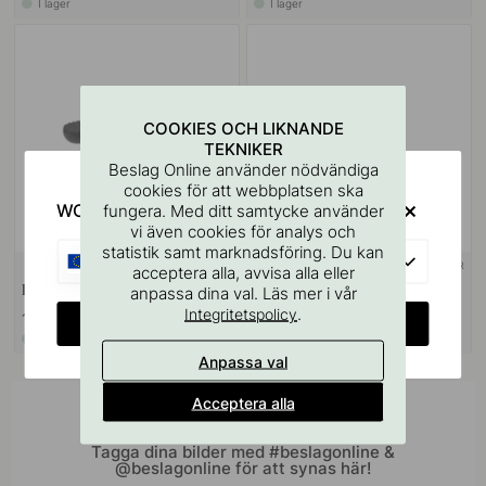
I lager
I lager
COOKIES OCH LIKNANDE
TEKNIKER
Beslag Online använder nödvändiga
cookies för att webbplatsen ska
WOULD YOU RATHER VISIT?
fungera. Med ditt samtycke använder
vi även cookies för analys och
statistik samt marknadsföring. Du kan
EU
+ FÄRGER
+ FÄRGER
1
acceptera alla, avvisa alla eller
Knopp T Vibe Grip - Mattsvart
Knopp Vibe Grip - Mattsvart
anpassa dina val. Läs mer i vår
.
Integritetspolicy
159 kr
129 kr
CHANGE COUNTRY
I lager
I lager
Anpassa val
Acceptera alla
Inspireras av andra
Tagga dina bilder med #beslagonline &
@beslagonline för att synas här!