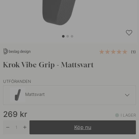
(1)
Krok Vibe Grip - Mattsvart
UTFÖRANDEN
Mattsvart
309 kr
269
kr
Mörk Brons
I LAGER
I lager
Köp nu
269 kr
Rostfri Look
I lager