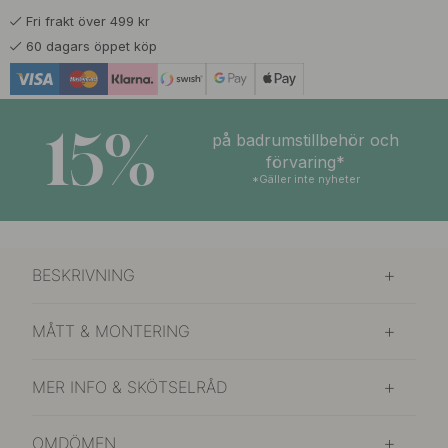
Fri frakt över 499 kr
60 dagars öppet köp
15%
på badrumstillbehör och
förvaring*
*Gäller inte nyheter
BESKRIVNING
MÅTT & MONTERING
MER INFO & SKÖTSELRÅD
OMDÖMEN